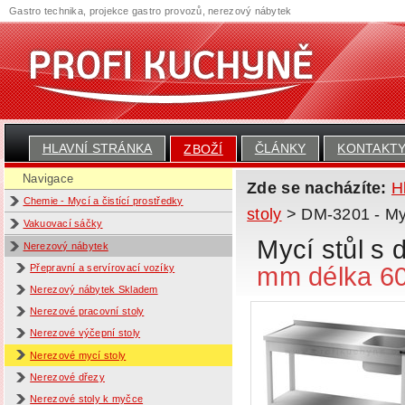
Gastro technika, projekce gastro provozů, nerezový nábytek
HLAVNÍ STRÁNKA
ČLÁNKY
KONTAKT
ZBOŽÍ
Navigace
Zde se nacházíte:
H
Chemie - Mycí a čistící prostředky
stoly
> DM-3201 - Myc
Vakuovací sáčky
Mycí stůl s
Nerezový nábytek
mm délka 6
Přepravní a servírovací vozíky
Nerezový nábytek Skladem
Nerezové pracovní stoly
Nerezové výčepní stoly
Nerezové mycí stoly
Nerezové dřezy
Nerezové stoly k myčce