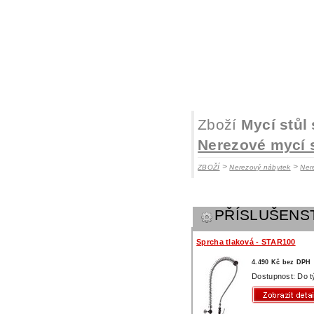
Zboží
Mycí stůl
Nerezové mycí 
>
>
ZBOŽÍ
Nerezový nábytek
Ner
PŘÍSLUŠENS
Sprcha tlaková - STAR100
4.490 Kč bez DPH
Dostupnost: Do 