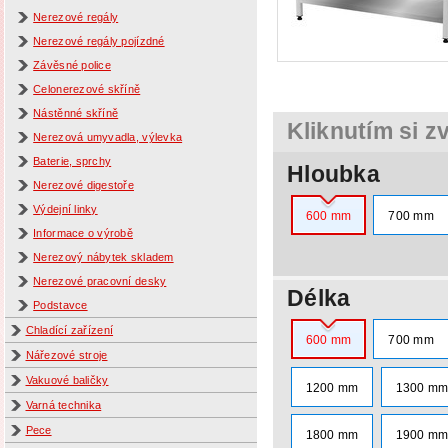
Nerezové regály
Nerezové regály pojízdné
Závěsné police
Celonerezové skříně
Nástěnné skříně
Kliknutím si z
Nerezová umyvadla, výlevka
Baterie, sprchy
Hloubka
Nerezové digestoře
Výdejní linky
600 mm
700 mm
Informace o výrobě
Nerezový nábytek skladem
Nerezové pracovní desky
Délka
Podstavce
Chladící zařízení
600 mm
700 mm
Nářezové stroje
Vakuové baličky
1200 mm
1300 m
Varná technika
Pece
1800 mm
1900 m