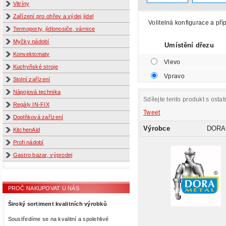
Vitríny
Zařízení pro ohřev a výdej jídel
Volitelná konfigurace a pří
Termoporty, jídlonosiče, várnice
Myčky nádobí
Umístění dřezu
Konvektomaty
Vlevo
Kuchyňské stroje
Vpravo
Stolní zařízení
Nápojová technika
Sdílejte tento produkt s ostat
Regály IN-FIX
Tweet
Doplňková zařízení
Výrobce
DORA
KitchenAid
Profi nádobí
Gastro bazar, výprodej
PROČ NAKUPOVAT U NÁS
Široký sortiment kvalitních výrobků
Soustředíme se na kvalitní a spolehlivé