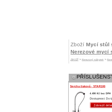
Zboží
Mycí stůl
Nerezové mycí 
>
>
ZBOŽÍ
Nerezový nábytek
Ner
PŘÍSLUŠENS
Sprcha tlaková - STAR100
4.490 Kč bez DPH
Dostupnost: Do 