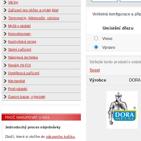
Vitríny
Zařízení pro ohřev a výdej jídel
Volitelná konfigurace a pří
Termoporty, jídlonosiče, várnice
Myčky nádobí
Umístění dřezu
Konvektomaty
Vlevo
Kuchyňské stroje
Vpravo
Stolní zařízení
Nápojová technika
Sdílejte tento produkt s ostat
Regály IN-FIX
Tweet
Doplňková zařízení
Výrobce
DORA
KitchenAid
Profi nádobí
Gastro bazar, výprodej
PROČ NAKUPOVAT U NÁS
Jednoduchý proces objednávky
Zboží, které si vložíte do
nákupního košíku
,