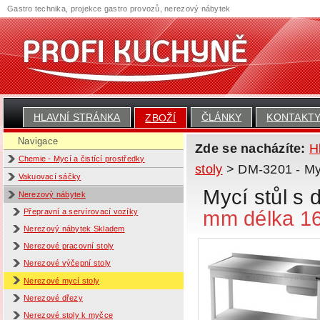
Gastro technika, projekce gastro provozů, nerezový nábytek
HLAVNÍ STRÁNKA
ČLÁNKY
KONTAKT
ZBOŽÍ
Navigace
Zde se nacházíte:
H
Chemie - Mycí a čistící prostředky
stoly
> DM-3201 - Myc
Vakuovací sáčky
Mycí stůl s
Nerezový nábytek
mm délka 1
Přepravní a servírovací vozíky
Nerezový nábytek Skladem
Nerezové pracovní stoly
Nerezové výčepní stoly
Nerezové mycí stoly
Nerezové dřezy
Nerezové stoly k myčce