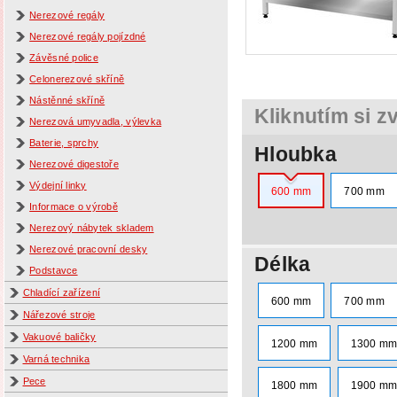
Nerezové regály
Nerezové regály pojízdné
Závěsné police
Celonerezové skříně
Nástěnné skříně
Kliknutím si z
Nerezová umyvadla, výlevka
Baterie, sprchy
Hloubka
Nerezové digestoře
Výdejní linky
600 mm
700 mm
Informace o výrobě
Nerezový nábytek skladem
Nerezové pracovní desky
Délka
Podstavce
Chladící zařízení
600 mm
700 mm
Nářezové stroje
Vakuové baličky
1200 mm
1300 m
Varná technika
Pece
1800 mm
1900 m