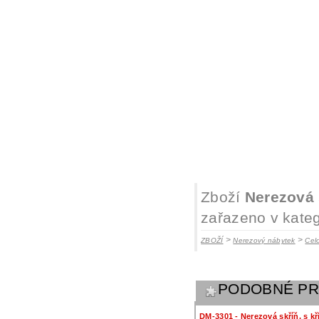
Zboží
Nerezová 
zařazeno v kateg
>
>
ZBOŽÍ
Nerezový nábytek
Cel
PODOBNÉ P
DM-3301 - Nerezová skříň, s k