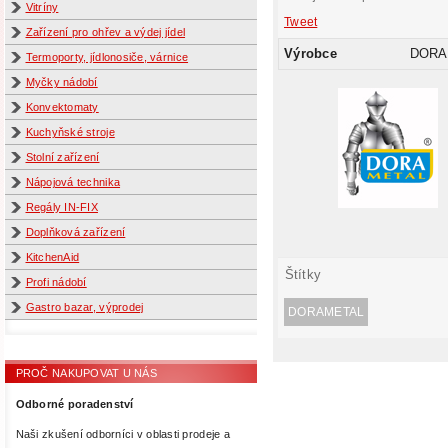
Vitríny
Tweet
Zařízení pro ohřev a výdej jídel
Výrobce
DORA
Termoporty, jídlonosiče, várnice
Myčky nádobí
Konvektomaty
Kuchyňské stroje
Stolní zařízení
Nápojová technika
Regály IN-FIX
Doplňková zařízení
KitchenAid
Štítky
Profi nádobí
Gastro bazar, výprodej
DORAMETAL
PROČ NAKUPOVAT U NÁS
Odborné poradenství
Naši zkušení odborníci v oblasti prodeje a