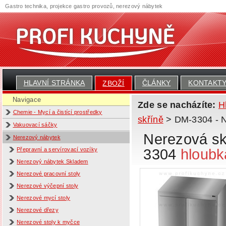
Gastro technika, projekce gastro provozů, nerezový nábytek
HLAVNÍ STRÁNKA
ČLÁNKY
KONTAKT
ZBOŽÍ
Navigace
Zde se nacházíte:
H
Chemie - Mycí a čistící prostředky
skříně
> DM-3304 - Ne
Vakuovací sáčky
Nerezová skř
Nerezový nábytek
3304
hloubk
Přepravní a servírovací vozíky
Nerezový nábytek Skladem
Nerezové pracovní stoly
Nerezové výčepní stoly
Nerezové mycí stoly
Nerezové dřezy
Nerezové stoly k myčce