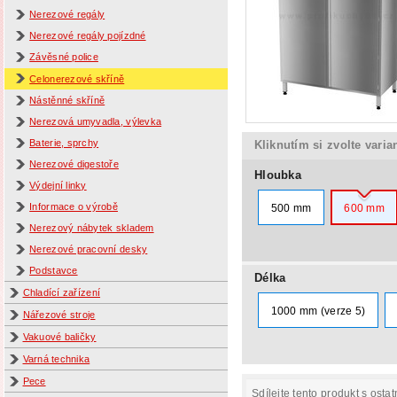
Nerezové regály
Nerezové regály pojízdné
Závěsné police
Celonerezové skříně
Nástěnné skříně
Nerezová umyvadla, výlevka
Baterie, sprchy
Kliknutím si zvolte varia
Nerezové digestoře
Hloubka
Výdejní linky
Informace o výrobě
500 mm
600 mm
Nerezový nábytek skladem
Nerezové pracovní desky
Podstavce
Délka
Chladící zařízení
1000 mm (verze 5)
Nářezové stroje
Vakuové baličky
Varná technika
Pece
Sdílejte tento produkt s ostat