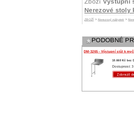
Zboží
Výstupní 
Nerezové stoly
>
>
ZBOŽÍ
Nerezový nábytek
Ner
PODOBNÉ P
DM-3265 - Výstupní stůl k myč
10.660 Kč bez
Dostupnost: 3