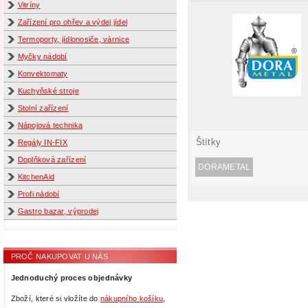
Vitríny
Zařízení pro ohřev a výdej jídel
Termoporty, jídlonosiče, várnice
Myčky nádobí
Konvektomaty
Kuchyňské stroje
Stolní zařízení
Nápojová technika
Štítky
Regály IN-FIX
Doplňková zařízení
DORAMETAL
KitchenAid
Profi nádobí
Gastro bazar, výprodej
PROČ NAKUPOVAT U NÁS
Jednoduchý proces objednávky
Zboží, které si vložíte do
nákupního košíku
,