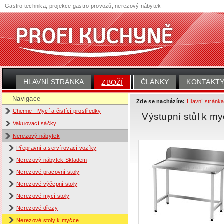
Gastro technika, projekce gastro provozů, nerezový nábytek
HLAVNÍ STRÁNKA
ČLÁNKY
KONTAKT
ZBOŽÍ
Navigace
Zde se nacházíte:
Hlavní stránk
Chemie - Mycí a čistící prostředky
Výstupní stůl k m
Vakuovací sáčky
Nerezový nábytek
Přepravní a servírovací vozíky
Nerezový nábytek Skladem
Nerezové pracovní stoly
Nerezové výčepní stoly
Nerezové mycí stoly
Nerezové dřezy
Nerezové stoly k myčce