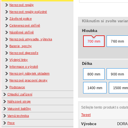
Nerezové regály
Nerezové regály pojízdné
Závěsné police
Kliknutím si zvolte varia
Celonerezové skříně
Hloubka
Nástěnné skříně
Nerezová umyvadla, výlevka
700 mm
760 mm
Baterie, sprchy
Nerezové digestoře
Výdejní linky
Délka
Informace o výrobě
Nerezový nábytek skladem
800 mm
900 mm
Nerezové pracovní desky
Podstavce
1400 mm
1500 m
Chladící zařízení
Nářezové stroje
Sdílejte tento produkt s ostat
Vakuové baličky
Tweet
Varná technika
Pece
Výrobce
DORA