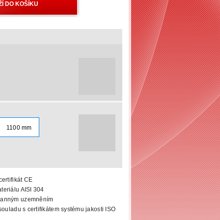
1100 mm
ertifikát CE
eriálu AISI 304
hranným uzemněním
souladu s certifikátem systému jakosti ISO