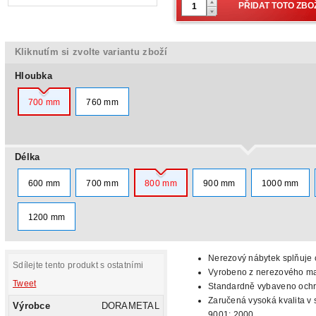
Kliknutím si zvolte variantu zboží
Hloubka
700 mm
760 mm
Délka
600 mm
700 mm
800 mm
900 mm
1000 mm
1200 mm
Nerezový nábytek splňuje c
Sdílejte tento produkt s ostatními
Vyrobeno z nerezového mat
Tweet
Standardně vybaveno oc
Zaručená vysoká kvalita v 
Výrobce
DORAMETAL
9001: 2000