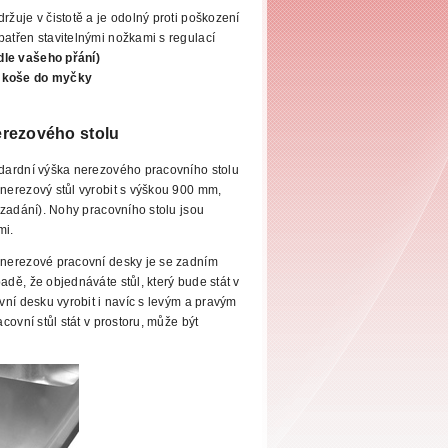
ržuje v čistotě a je odolný
proti poškození
patřen stavitelnými nožkami s regulací
dle vašeho přání)
 koše do
myčky
m
erezového stolu
dardní výška nerezového pracovního
stolu
erezový stůl vyrobit s výškou 900 mm,
zadání). Nohy pracovního stolu jsou
mi.
nerezové pracovní desky je se zadním
ě, že objednáváte stůl, který bude stát v
ní desku vyrobit i navíc s levým a pravým
ovní stůl stát v prostoru, může být