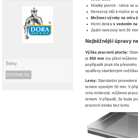
Hladký povrch - lehce se ud
Nerezový stůl k myčce je o
Možnost výroby na míru (
Horní deska
s vedením na
Zadní nerezový lem 50 m
Nejběžnější úpravy n
Výška pracovní plochy:
Stan
je
850 mm
(na přání můžeme n
Štítky
popřípadě jinak dle přesného
opatřeny stavitelnými nožička
DORAMETAL
Lemy:
Standardní provedené 
lemem vysokým 50 mm. V případ
rohu místnosti, můžeme pracov
lemem. V případě, že bude prac
pracovní deska bez lemu.