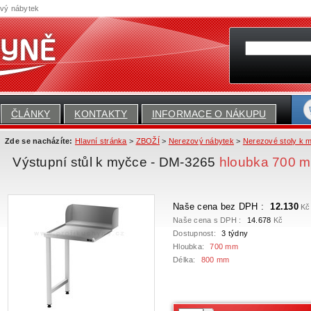
ový nábytek
ČLÁNKY
KONTAKTY
INFORMACE O NÁKUPU
Zde se nacházíte:
Hlavní stránka
>
ZBOŽÍ
>
Nerezový nábytek
>
Nerezové stoly k 
Výstupní stůl k myčce - DM-3265
hloubka 700 
Naše cena bez DPH :
12.130
Kč
Naše cena s DPH :
14.678
Kč
Dostupnost:
3 týdny
Hloubka:
700 mm
Délka:
800 mm