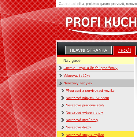
Gastro technika, projekce gastro provozů, nerez
HLAVNÍ STRÁNKA
ZBOŽÍ
Navigace
Chemie - Mycí a čistící prostředky
Vakuovací sáčky
Nerezový nábytek
Přepravní a servírovací vozíky
Nerezový nábytek Skladem
Nerezové pracovní stoly
Nerezové výčepní stoly
Nerezové mycí stoly
Nerezové dřezy
Nerezové stoly k myčce