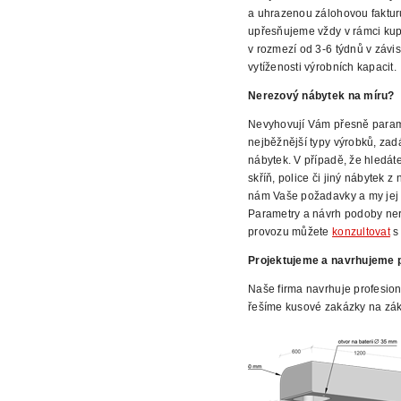
a uhrazenou zálohovou faktur
upřesňujeme vždy v rámci kup
v rozmezí od 3-6 týdnů v závis
vytíženosti výrobních kapacit.
Nerezový nábytek na míru?
Nevyhovují Vám přesně parame
nejběžnější
typy výrobků, zad
nábytek. V případě,
že hledáte
skříň, police či jiný nábytek 
nám Vaše požadavky
a my jej
Parametry a návrh podoby ne
provozu můžete
konzultovat
s 
Projektujeme a navrhujeme p
Naše firma navrhuje profesion
řešíme kusové zakázky na zák