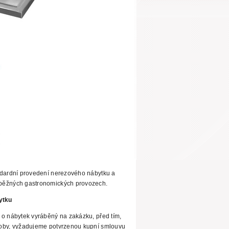
ndardní provedení nerezového nábytku
a
běžných gastronomických provozech.
ytku
 o nábytek vyráběný na
zakázku, před tím,
roby, vyžadujeme potvrzenou kupní smlouvu