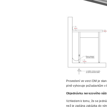
Provedení ve verzi DM je sta
plně vyhovuje požadavkům v 
Objednávka nerezového náb
Vzhledem k tomu, že se jedná
než je zadána zakázka do vý