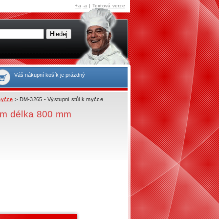
+a
-a
|
Textová verze
Váš nákupní košík je prázdný
myčce
> DM-3265 - Výstupní stůl k myčce
mm délka 800 mm