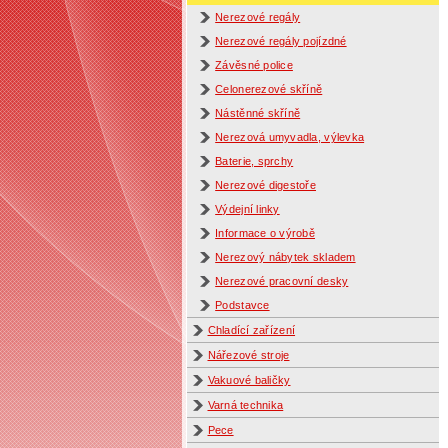
Nerezové regály
Nerezové regály pojízdné
Závěsné police
Celonerezové skříně
Nástěnné skříně
Nerezová umyvadla, výlevka
Baterie, sprchy
Nerezové digestoře
Výdejní linky
Informace o výrobě
Nerezový nábytek skladem
Nerezové pracovní desky
Podstavce
Chladící zařízení
Nářezové stroje
Vakuové baličky
Varná technika
Pece