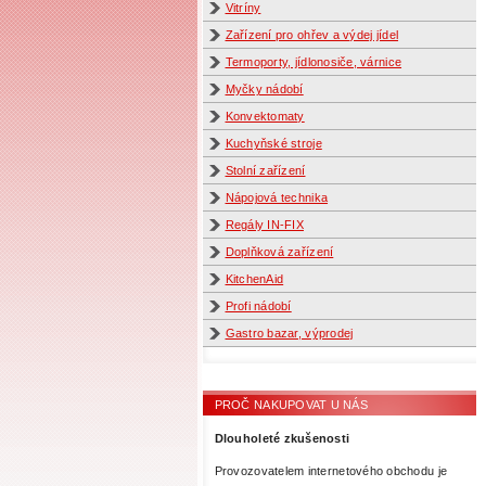
Vitríny
Zařízení pro ohřev a výdej jídel
Termoporty, jídlonosiče, várnice
Myčky nádobí
Konvektomaty
Kuchyňské stroje
Stolní zařízení
Nápojová technika
Regály IN-FIX
Doplňková zařízení
KitchenAid
Profi nádobí
Gastro bazar, výprodej
PROČ NAKUPOVAT U NÁS
Dlouholeté zkušenosti
Provozovatelem internetového obchodu je