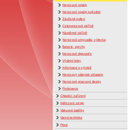
Nerezové regály
Nerezové regály pojízdné
Závěsné police
Celonerezové skříně
Nástěnné skříně
Nerezová umyvadla, výlevka
Baterie, sprchy
Nerezové digestoře
Výdejní linky
Informace o výrobě
Nerezový nábytek skladem
Nerezové pracovní desky
Podstavce
Chladící zařízení
Nářezové stroje
Vakuové baličky
Varná technika
Pece