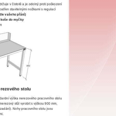
ržuje v čistotě a je odolný proti poškození
patřen stavitelnými nožkami s regulací
dle vašeho přání)
 koše do myčky
mm
erezového stolu
dardní výška nerezového pracovního stolu
erezový stůl vyrobit
s výškou 900 mm,
zadání). Nohy pracovního stolu jsou
mi.