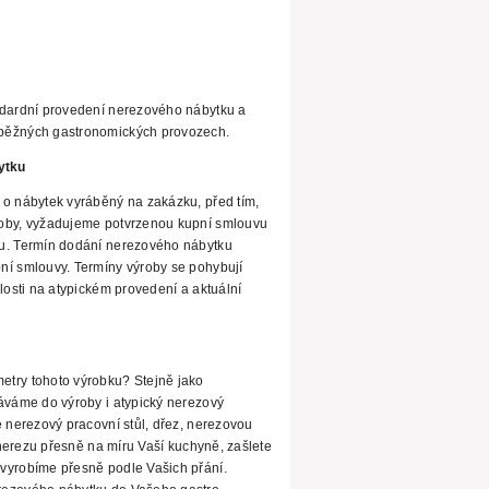
ndardní provedení nerezového nábytku a
běžných gastronomických provozech.
ytku
 o nábytek vyráběný na zakázku, před tím,
oby,
vyžadujeme potvrzenou kupní smlouvu
u. Termín dodání nerezového nábytku
ní smlouvy. Termíny výroby se pohybují
losti
na atypickém provedení a aktuální
etry tohoto výrobku? Stejně jako
dáváme
do výroby i atypický nerezový
 nerezový pracovní stůl, dřez,
nerezovou
z nerezu přesně na míru Vaší kuchyně, zašlete
vyrobíme přesně podle Vašich přání.