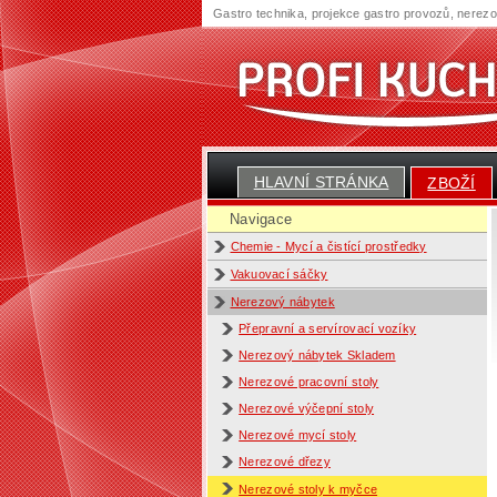
Gastro technika, projekce gastro provozů, nerez
HLAVNÍ STRÁNKA
ZBOŽÍ
Navigace
Chemie - Mycí a čistící prostředky
Vakuovací sáčky
Nerezový nábytek
Přepravní a servírovací vozíky
Nerezový nábytek Skladem
Nerezové pracovní stoly
Nerezové výčepní stoly
Nerezové mycí stoly
Nerezové dřezy
Nerezové stoly k myčce