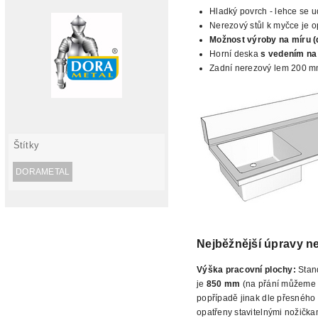
Hladký povrch - lehce se ud
Nerezový stůl k myčce je o
Možnost výroby na míru
(
Horní deska
s vedením na
Zadní nerezový lem 200 
Štítky
DORAMETAL
Nejběžnější úpravy n
Výška pracovní plochy:
Stan
je
850 mm
(na přání můžeme n
popřípadě jinak dle přesného 
opatřeny stavitelnými nožička