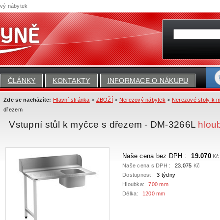
ový nábytek
ČLÁNKY
KONTAKTY
INFORMACE O NÁKUPU
Zde se nacházíte:
Hlavní stránka
>
ZBOŽÍ
>
Nerezový nábytek
>
Nerezové stoly k 
dřezem
Vstupní stůl k myčce s dřezem - DM-3266L
hlou
Naše cena bez DPH :
19.070
Kč
Naše cena s DPH :
23.075
Kč
Dostupnost:
3 týdny
Hloubka:
700 mm
Délka:
1200 mm