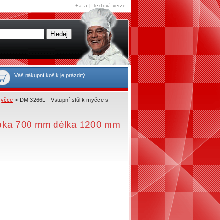
+a
-a
|
Textová verze
Váš nákupní košík je prázdný
myčce
> DM-3266L - Vstupní stůl k myčce s
bka 700 mm délka 1200 mm