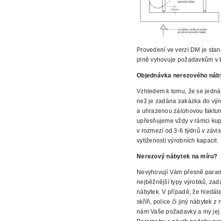
Provedení
ve verzi DM je sta
plně vyhovuje požadavkům v 
Objednávka nerezového náb
Vzhledem k tomu,
že se jedná
než je zadána zakázka do výr
a uhrazenou zálohovou faktur
upřesňujeme vždy v rámci kup
v rozmezí od 3-6 týdnů v závis
vytíženosti výrobních kapacit.
Nerezový nábytek na míru?
Nevyhovují Vám
přesně param
nejběžnější typy výrobků, za
nábytek. V případě, že hledáte
skříň, police či jiný nábytek 
nám Vaše požadavky a my jej 