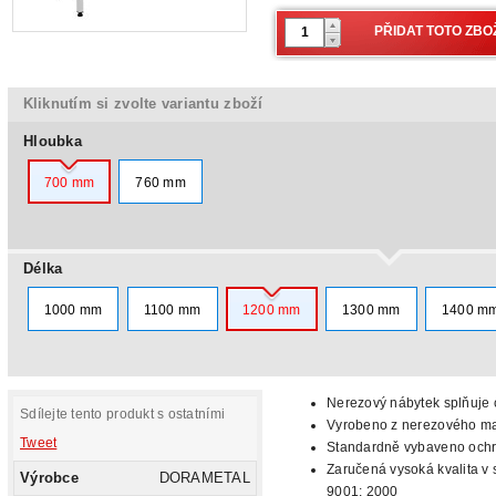
Kliknutím si zvolte variantu zboží
Hloubka
700 mm
760 mm
Délka
1000 mm
1100 mm
1200 mm
1300 mm
1400 m
Nerezový nábytek splňuje c
Sdílejte tento produkt s ostatními
Vyrobeno z nerezového mat
Tweet
Standardně vybaveno oc
Zaručená
vysoká kvalita v 
Výrobce
DORAMETAL
9001: 2000