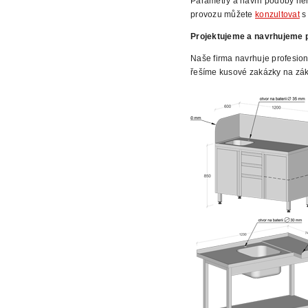
Parametry a
návrh podoby ner
provozu můžete
konzultovat
s 
Projektujeme
a navrhujeme p
Naše firma navrhuje profesion
řešíme kusové zakázky na zák