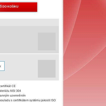
m
ertifikát CE
eriálu AISI 304
hranným uzemněním
souladu s certifikátem systému jakosti ISO