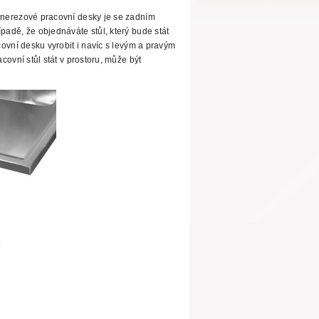
 nerezové
pracovní desky je se zadním
adě, že objednáváte stůl, který bude stát
ovní desku vyrobit i navíc s levým a pravým
covní stůl stát v prostoru, může být