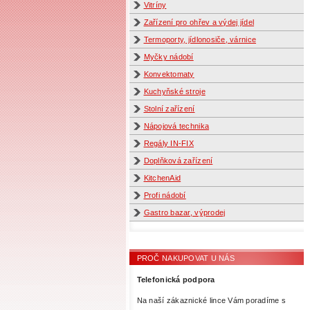
Vitríny
Zařízení pro ohřev a výdej jídel
Termoporty, jídlonosiče, várnice
Myčky nádobí
Konvektomaty
Kuchyňské stroje
Stolní zařízení
Nápojová technika
Regály IN-FIX
Doplňková zařízení
KitchenAid
Profi nádobí
Gastro bazar, výprodej
PROČ NAKUPOVAT U NÁS
Telefonická podpora
Na naší zákaznické lince Vám poradíme s