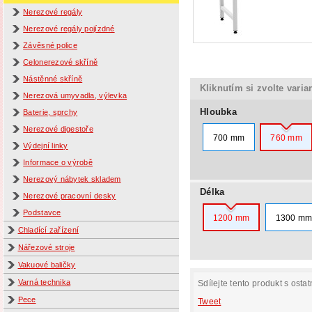
Nerezové regály
Nerezové regály pojízdné
Závěsné police
Celonerezové skříně
Nástěnné skříně
Kliknutím si zvolte varia
Nerezová umyvadla, výlevka
Hloubka
Baterie, sprchy
Nerezové digestoře
700 mm
760 mm
Výdejní linky
Informace o výrobě
Nerezový nábytek skladem
Délka
Nerezové pracovní desky
Podstavce
1200 mm
1300 m
Chladící zařízení
Nářezové stroje
Vakuové baličky
Varná technika
Sdílejte tento produkt s ostat
Pece
Tweet