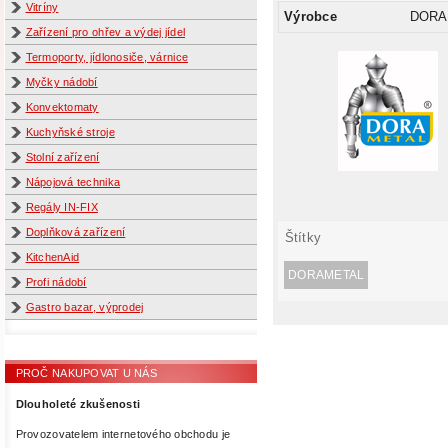
Vitríny
Výrobce
DORA
Zařízení pro ohřev a výdej jídel
Termoporty, jídlonosiče, várnice
Myčky nádobí
Konvektomaty
Kuchyňské stroje
Stolní zařízení
Nápojová technika
Regály IN-FIX
Doplňková zařízení
Štítky
KitchenAid
DORAMETAL
Profi nádobí
Gastro bazar, výprodej
PROČ NAKUPOVAT U NÁS
Dlouholeté zkušenosti
Provozovatelem internetového obchodu je