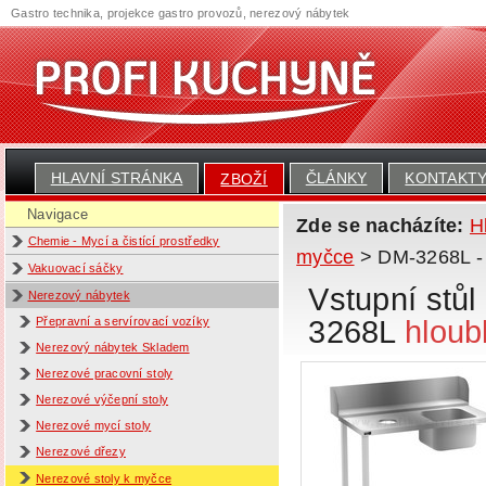
Gastro technika, projekce gastro provozů, nerezový nábytek
HLAVNÍ STRÁNKA
ČLÁNKY
KONTAKT
ZBOŽÍ
Navigace
Zde se nacházíte:
H
Chemie - Mycí a čistící prostředky
myčce
> DM-3268L - V
Vakuovací sáčky
Vstupní stůl
Nerezový nábytek
3268L
hlou
Přepravní a servírovací vozíky
Nerezový nábytek Skladem
Nerezové pracovní stoly
Nerezové výčepní stoly
Nerezové mycí stoly
Nerezové dřezy
Nerezové stoly k myčce