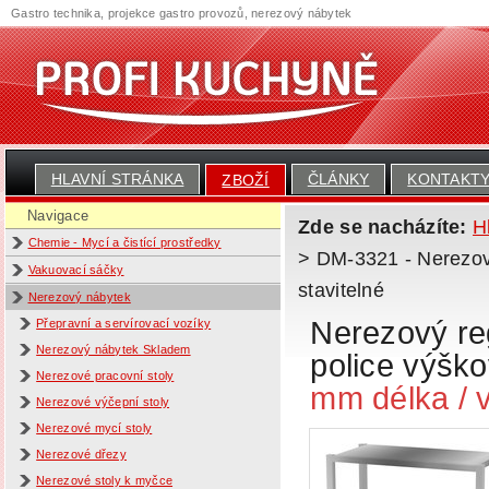
Gastro technika, projekce gastro provozů, nerezový nábytek
HLAVNÍ STRÁNKA
ČLÁNKY
KONTAKT
ZBOŽÍ
Navigace
Zde se nacházíte:
H
Chemie - Mycí a čistící prostředky
> DM-3321 - Nerezový 
Vakuovací sáčky
stavitelné
Nerezový nábytek
Nerezový reg
Přepravní a servírovací vozíky
Nerezový nábytek Skladem
police výšk
Nerezové pracovní stoly
mm délka /
Nerezové výčepní stoly
Nerezové mycí stoly
Nerezové dřezy
Nerezové stoly k myčce