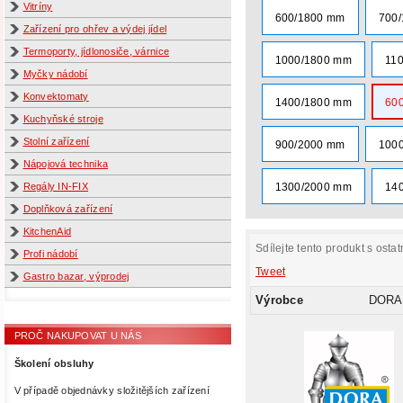
Vitríny
600/1800 mm
700
Zařízení pro ohřev a výdej jídel
Termoporty, jídlonosiče, várnice
1000/1800 mm
11
Myčky nádobí
Konvektomaty
1400/1800 mm
60
Kuchyňské stroje
Stolní zařízení
900/2000 mm
100
Nápojová technika
Regály IN-FIX
1300/2000 mm
14
Doplňková zařízení
KitchenAid
Sdílejte tento produkt s ostat
Profi nádobí
Tweet
Gastro bazar, výprodej
Výrobce
DORA
PROČ NAKUPOVAT U NÁS
Školení obsluhy
V případě objednávky složitějších zařízení