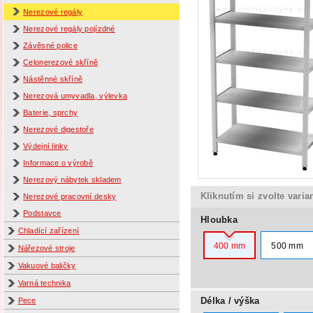
Nerezové regály
Nerezové regály pojízdné
Závěsné police
Celonerezové skříně
Nástěnné skříně
Nerezová umyvadla, výlevka
Baterie, sprchy
Nerezové digestoře
Výdejní linky
Informace o výrobě
Nerezový nábytek skladem
Kliknutím si zvolte varia
Nerezové pracovní desky
Podstavce
Hloubka
Chladící zařízení
400 mm
500 mm
Nářezové stroje
Vakuové baličky
Varná technika
Délka / výška
Pece