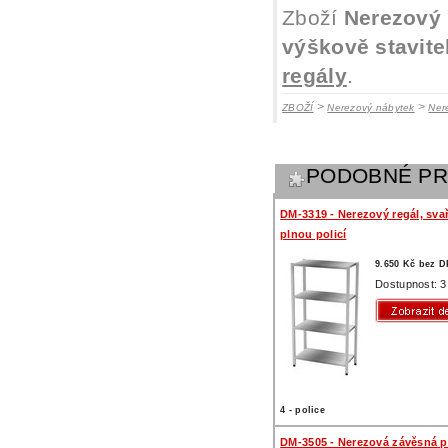
Zboží
Nerezový r
výškově stavite
regály
.
>
>
ZBOŽÍ
Nerezový nábytek
Ner
PODOBNÉ P
DM-3319 - Nerezový regál, sva
plnou policí
9.650 Kč bez 
Dostupnost: 3
4 - police
DM-3505 - Nerezová závěsná po