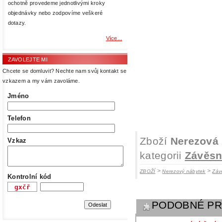
ochotně provedeme jednotlivými kroky
objednávky nebo zodpovíme veškeré
dotazy.
Více...
ZAVOLEJTE MI
Chcete se domluvit? Nechte nam svůj kontakt se
vzkazem a my vám zavoláme.
Jméno
Telefon
Zboží
Nerezová 
Vzkaz
kategorii
Závěsn
>
>
ZBOŽÍ
Nerezový nábytek
Záv
Kontrolní kód
PODOBNÉ P