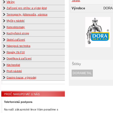
Tweet
Vitríny
Výrobce
DORA
Zařízení pro ohřev a výdej jídel
Termoporty, jídlonosiče, várnice
Myčky nádobí
Konvektomaty
Kuchyňské stroje
Stolní zařízení
Nápojová technika
Regály IN-FIX
Doplňková zařízení
Štítky
KitchenAid
Profi nádobí
DORAMETAL
Gastro bazar, výprodej
PROČ NAKUPOVAT U NÁS
Telefonická podpora
Na naší zákaznické lince Vám poradíme s