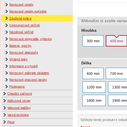
Nerezové regály
Nerezové regály pojízdné
Závěsné police
Kliknutím si zvolte varia
Celonerezové skříně
Hloubka
Nástěnné skříně
Nerezová umyvadla, výlevka
300 mm
400 mm
Baterie, sprchy
Nerezové digestoře
Výdejní linky
Délka
Informace o výrobě
Nerezový nábytek skladem
600 mm
700 mm
Nerezové pracovní desky
Podstavce
1200 mm
1300 m
Chladící zařízení
1800 mm
1900 m
Nářezové stroje
Vakuové baličky
Varná technika
Sdílejte tento produkt s ostat
Pece