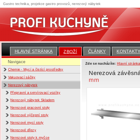
Gastro technika, projekce gastro provozů, nerezový nábytek
HLAVNÍ STRÁNKA
ČLÁNKY
KONTAKT
ZBOŽÍ
Navigace
Zde se nacházíte:
Hlavní stránk
Chemie - Mycí a čistící prostředky
Nerezová závěsná 
Vakuovací sáčky
mm
Nerezový nábytek
Přepravní a servírovací vozíky
Nerezový nábytek Skladem
Nerezové pracovní stoly
Nerezové výčepní stoly
Nerezové mycí stoly
Nerezové dřezy
Nerezové stoly k myčce