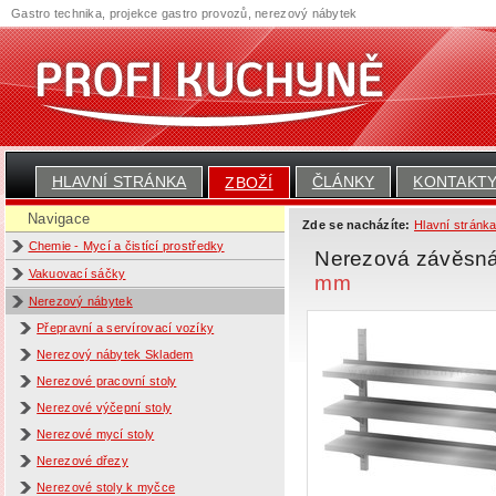
Gastro technika, projekce gastro provozů, nerezový nábytek
HLAVNÍ STRÁNKA
ČLÁNKY
KONTAKT
ZBOŽÍ
Navigace
Zde se nacházíte:
Hlavní stránk
Chemie - Mycí a čistící prostředky
Nerezová závěsná 
Vakuovací sáčky
mm
Nerezový nábytek
Přepravní a servírovací vozíky
Nerezový nábytek Skladem
Nerezové pracovní stoly
Nerezové výčepní stoly
Nerezové mycí stoly
Nerezové dřezy
Nerezové stoly k myčce