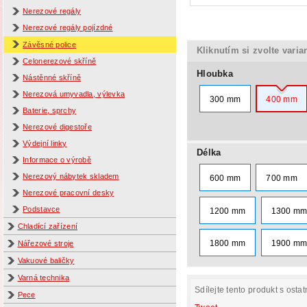
Nerezové regály
Nerezové regály pojízdné
Závěsné police
Kliknutím si zvolte varia
Celonerezové skříně
Hloubka
Nástěnné skříně
Nerezová umyvadla, výlevka
300 mm
400 mm
Baterie, sprchy
Nerezové digestoře
Výdejní linky
Délka
Informace o výrobě
Nerezový nábytek skladem
600 mm
700 mm
Nerezové pracovní desky
Podstavce
1200 mm
1300 m
Chladící zařízení
1800 mm
1900 m
Nářezové stroje
Vakuové baličky
Varná technika
Sdílejte tento produkt s ostat
Pece