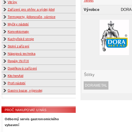
Tweet
Vitríny
Výrobce
DORA
Zařízení pro ohřev a výdej jídel
Termoporty, jídlonosiče, várnice
Myčky nádobí
Konvektomaty
Kuchyňské stroje
Stolní zařízení
Nápojová technika
Regály IN-FIX
Doplňková zařízení
Štítky
KitchenAid
Profi nádobí
DORAMETAL
Gastro bazar, výprodej
PROČ NAKUPOVAT U NÁS
Odborný servis gastronomického
vybavení