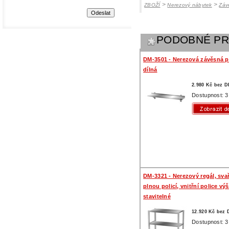
>
>
ZBOŽÍ
Nerezový nábytek
Záv
PODOBNÉ P
DM-3501 - Nerezová závěsná po
dílná
2.980 Kč bez 
Dostupnost: 3
DM-3321 - Nerezový regál, sva
plnou policí, vnitřní police vý
stavitelné
12.920 Kč bez
Dostupnost: 3