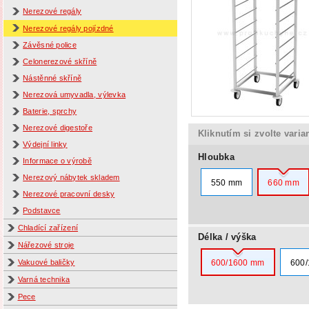
Nerezové regály
Nerezové regály pojízdné
Závěsné police
Celonerezové skříně
Nástěnné skříně
Nerezová umyvadla, výlevka
Baterie, sprchy
Nerezové digestoře
Kliknutím si zvolte varia
Výdejní linky
Hloubka
Informace o výrobě
Nerezový nábytek skladem
550 mm
660 mm
Nerezové pracovní desky
Podstavce
Chladící zařízení
Délka / výška
Nářezové stroje
600/1600 mm
600
Vakuové baličky
Varná technika
Pece