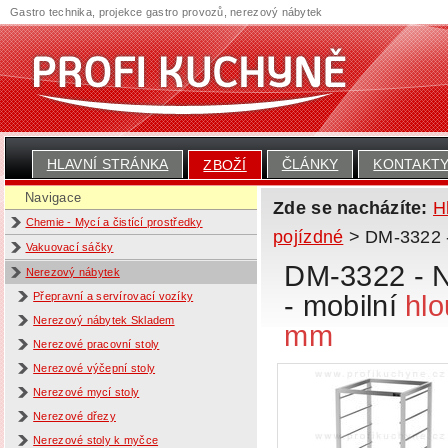
Gastro technika, projekce gastro provozů, nerezový nábytek
HLAVNÍ STRÁNKA
ČLÁNKY
KONTAKT
ZBOŽÍ
Navigace
Zde se nacházíte:
H
Chemie - Mycí a čistící prostředky
pojízdné
> DM-3322 - 
Vakuovací sáčky
DM-3322 - N
Nerezový nábytek
- mobilní
hlo
Přepravní a servírovací vozíky
Nerezový nábytek Skladem
mm
Nerezové pracovní stoly
Nerezové výčepní stoly
Nerezové mycí stoly
Nerezové dřezy
Nerezové stoly k myčce