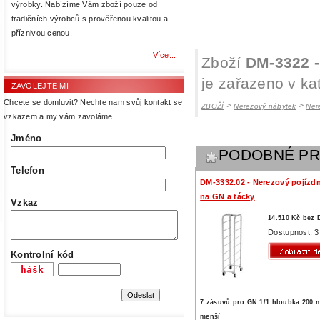
výrobky. Nabízíme Vám zboží pouze od
tradičních výrobců s prověřenou kvalitou a
příznivou cenou.
Více...
Zboží
DM-3322 -
je zařazeno v ka
ZAVOLEJTE MI
Chcete se domluvit? Nechte nam svůj kontakt se
>
>
ZBOŽÍ
Nerezový nábytek
Ner
vzkazem a my vám zavoláme.
Jméno
PODOBNÉ P
Telefon
DM-3332.02 - Nerezový pojízdn
na GN a tácky
Vzkaz
14.510 Kč bez
Dostupnost: 3
Kontrolní kód
7 zásuvů pro GN 1/1 hloubka 200 
menší