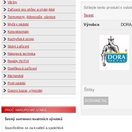
Vitríny
Sdílejte tento produkt s ostat
Zařízení pro ohřev a výdej jídel
Tweet
Termoporty, jídlonosiče, várnice
Výrobce
DORA
Myčky nádobí
Konvektomaty
Kuchyňské stroje
Stolní zařízení
Nápojová technika
Regály IN-FIX
Doplňková zařízení
KitchenAid
Profi nádobí
Štítky
Gastro bazar, výprodej
DORAMETAL
PROČ NAKUPOVAT U NÁS
Široký sortiment kvalitních výrobků
Soustředíme se na kvalitní a spolehlivé