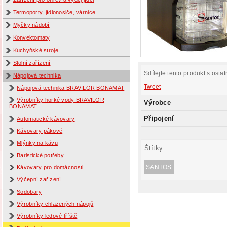
Termoporty, jídlonosiče, várnice
Myčky nádobí
Konvektomaty
Kuchyňské stroje
Stolní zařízení
Sdílejte tento produkt s ostat
Nápojová technika
Tweet
Nápojová technika BRAVILOR BONAMAT
Výrobníky horké vody BRAVILOR
Výrobce
BONAMAT
Připojení
Automatické kávovary
Kávovary pákové
Mlýnky na kávu
Štítky
Baristické potřeby
SANTOS
Kávovary pro domácnosti
Výčepní zařízení
Sodobary
Výrobníky chlazených nápojů
Výrobníky ledové tříště