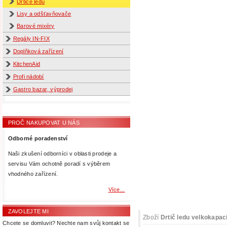
Drtiče ledu
Lisy a odšťavňovače
Barové mixéry
Regály IN-FIX
Doplňková zařízení
KitchenAid
Profi nádobí
Gastro bazar, výprodej
PROČ NAKUPOVAT U NÁS
Odborné poradenství
Naši zkušení odborníci v oblasti prodeje a
servisu Vám ochotně poradí s výběrem
vhodného zařízení.
Více...
ZAVOLEJTE MI
Zboží
Drtič ledu velkokapa
Chcete se domluvit? Nechte nam svůj kontakt se