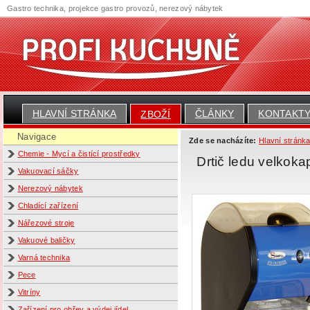
Gastro technika, projekce gastro provozů, nerezový nábytek
HLAVNÍ STRÁNKA
ČLÁNKY
KONTAKT
ZBOŽÍ
Navigace
Zde se nacházíte:
Hlavní stránk
Chemie - Mycí a čistící prostředky
Drtič ledu velkok
Vakuovací sáčky
Nerezový nábytek
Chladící zařízení
Nářezové stroje
Vakuové baličky
Varná technika
Pece
Vitríny
Zařízení pro ohřev a výdej jídel