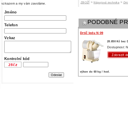
>
>
ZBOŽÍ
Nápojová technika
Drt
vzkazem a my vám zavoláme.
Jméno
PODOBNÉ P
Telefon
Drtič ledu N 09
Vzkaz
20.850 Kč bez
Dostupnost: N
Kontrolní kód
výkon do 60 kg / hod.