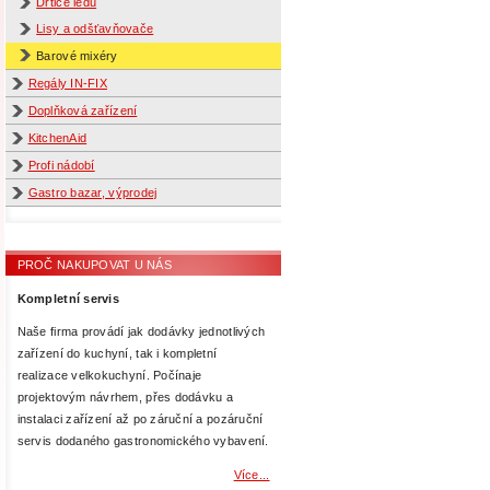
Drtiče ledu
Lisy a odšťavňovače
Barové mixéry
Regály IN-FIX
Doplňková zařízení
KitchenAid
Profi nádobí
Gastro bazar, výprodej
PROČ NAKUPOVAT U NÁS
Kompletní servis
Naše firma provádí jak dodávky jednotlivých
zařízení do kuchyní, tak i kompletní
realizace velkokuchyní. Počínaje
projektovým návrhem, přes dodávku a
instalaci zařízení až po záruční a pozáruční
servis dodaného gastronomického vybavení.
Více...