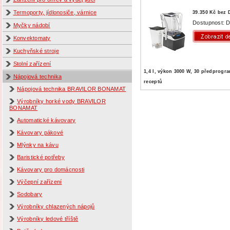
Termoporty, jídlonosiče, várnice
39.350 Kč bez
Dostupnost: D
Myčky nádobí
Konvektomaty
Kuchyňské stroje
Stolní zařízení
1,4 l, výkon 3000 W, 30 předprog
Nápojová technika
receptů
Nápojová technika BRAVILOR BONAMAT
Výrobníky horké vody BRAVILOR
BONAMAT
Automatické kávovary
Kávovary pákové
Mlýnky na kávu
Baristické potřeby
Kávovary pro domácnosti
Výčepní zařízení
Sodobary
Výrobníky chlazených nápojů
Výrobníky ledové tříště