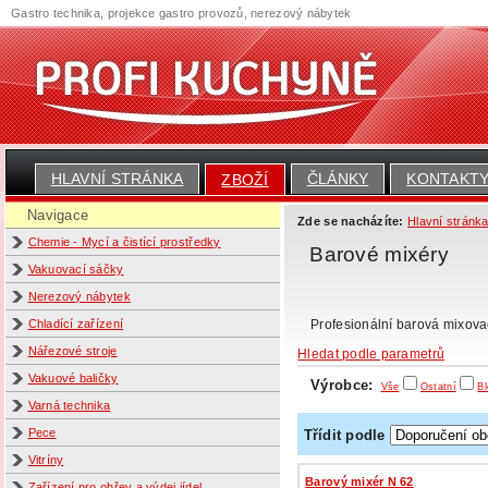
Gastro technika, projekce gastro provozů, nerezový nábytek
HLAVNÍ STRÁNKA
ČLÁNKY
KONTAKT
ZBOŽÍ
Navigace
Zde se nacházíte:
Hlavní stránk
Chemie - Mycí a čistící prostředky
Barové mixéry
Vakuovací sáčky
Nerezový nábytek
Profesionální barová mixovac
Chladící zařízení
Nářezové stroje
Hledat podle parametrů
Vakuové baličky
Výrobce:
Vše
Ostatní
Bl
Varná technika
Pece
Třídit podle
Vitríny
Barový mixér N 62
Zařízení pro ohřev a výdej jídel