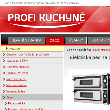
Gastro technika, projekce gastro provozů, nerezový nábytek
HLAVNÍ STRÁNKA
ČLÁNKY
KONTAKT
ZBOŽÍ
Navigace
Zde se nacházíte:
Hlavní stránk
Chemie - Mycí a čistící prostředky
Elektrická pec na 
Vakuovací sáčky
Nerezový nábytek
Chladící zařízení
Nářezové stroje
Vakuové baličky
Varná technika
Pece
Pece statické
Horkovzdušné pece Modular