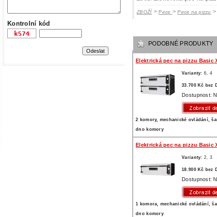
>
>
ZBOŽÍ
Pece
Pece na pizzu
Kontrolní kód
PODOBNÉ PRODUKTY
Elektrická pec na pizzu Basic 
Varianty:
6,
4
33.700 Kč bez
Dostupnost: N
2 komory, mechanické ovládání, š
dno komory
Elektrická pec na pizzu Basic 
Varianty:
2,
3
18.900 Kč bez
Dostupnost: N
1 komora, mechanické ovládání, š
dno komory