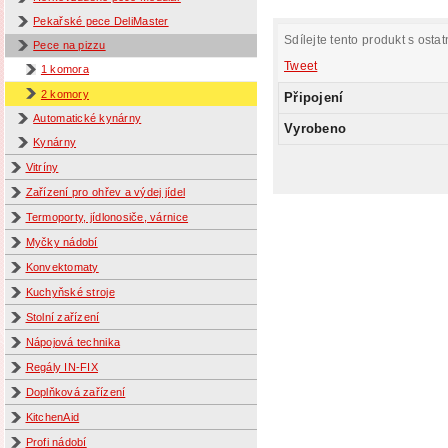
Pekařské pece DeliMaster
Sdílejte tento produkt s ostat
Pece na pizzu
Tweet
1 komora
2 komory
Připojení
Automatické kynárny
Vyrobeno
Kynárny
Vitríny
Zařízení pro ohřev a výdej jídel
Termoporty, jídlonosiče, várnice
Myčky nádobí
Konvektomaty
Kuchyňské stroje
Stolní zařízení
Nápojová technika
Regály IN-FIX
Doplňková zařízení
KitchenAid
Profi nádobí