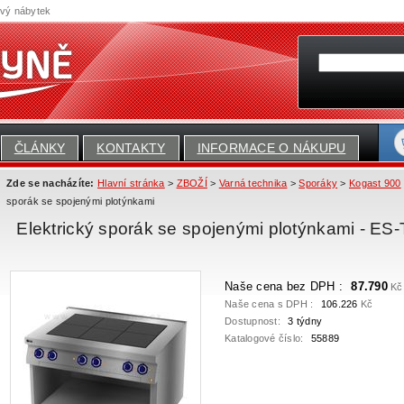
ový nábytek
ČLÁNKY
KONTAKTY
INFORMACE O NÁKUPU
Zde se nacházíte:
Hlavní stránka
>
ZBOŽÍ
>
Varná technika
>
Sporáky
>
Kogast 900
sporák se spojenými plotýnkami
Elektrický sporák se spojenými plotýnkami - ES
Naše cena bez DPH :
87.790
Kč
Naše cena s DPH :
106.226
Kč
Dostupnost:
3 týdny
Katalogové číslo:
55889