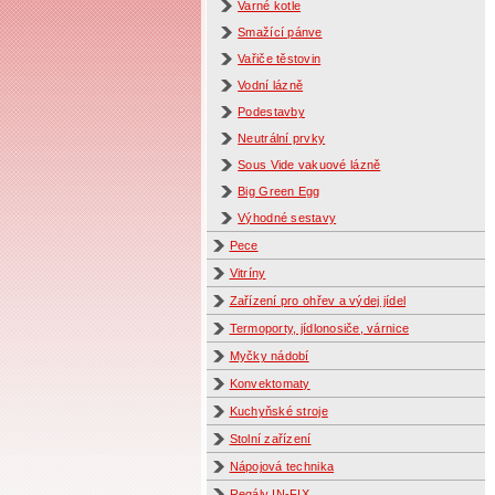
Varné kotle
Smažící pánve
Vařiče těstovin
Vodní lázně
Podestavby
Neutrální prvky
Sous Vide vakuové lázně
Big Green Egg
Výhodné sestavy
Pece
Vitríny
Zařízení pro ohřev a výdej jídel
Termoporty, jídlonosiče, várnice
Myčky nádobí
Konvektomaty
Kuchyňské stroje
Stolní zařízení
Nápojová technika
Regály IN-FIX