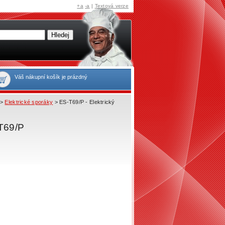
+a
-a
|
Textová verze
Váš nákupní košík je prázdný
>
Elektrické sporáky
> ES-T69/P - Elektrický
-T69/P