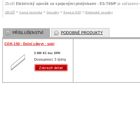
Zboží
Elektrický sporák se spojenými plotýnkami - ES-T69/P
je zařazeno 
>
>
>
>
ZBOŽÍ
Varná technika
Sporáky
Kogast 900
Elektrické sporáky
PŘÍSLUŠENSTVÍ
PODOBNÉ PRODUKTY
COK-150 - Dolní zákryt - sokl
3.000 Kč bez DPH
Dostupnost: 3 týdny