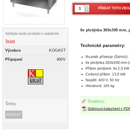
6x plotýnka 300x300 mm, p
Sdílejte tento produkt s ostatními
Tweet
Technické parametry:
Výrobce
KOGAST
Rozměr přístroje (ŠxHxV):
Připojení
400V
6x plotýnka 300x300 mm (
Příkon plotýnek: 6x 2,5 kW
Celkový příkon: 15,0 kW
Napětí: 400 V, 50 Hz
Hmotnost: 165 kg
Soubory:
Štítky
Stáhnout datasheet v PD
KOGAST