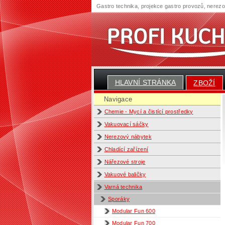
Gastro technika, projekce gastro provozů, nerez
HLAVNÍ STRÁNKA
ZBOŽÍ
Navigace
Chemie - Mycí a čistící prostředky
Vakuovací sáčky
Nerezový nábytek
Chladící zařízení
Nářezové stroje
Vakuové baličky
Varná technika
Sporáky
Modular Fun 600
Modular Fun 700