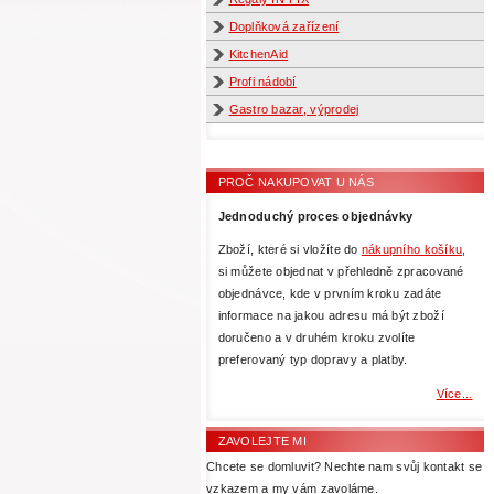
Doplňková zařízení
KitchenAid
Profi nádobí
Gastro bazar, výprodej
PROČ NAKUPOVAT U NÁS
Jednoduchý proces objednávky
Zboží, které si vložíte do
nákupního košíku
,
si můžete objednat v přehledně zpracované
objednávce, kde v prvním kroku zadáte
informace na jakou adresu má být zboží
doručeno a v druhém kroku zvolíte
preferovaný typ dopravy a platby.
Více...
ZAVOLEJTE MI
Chcete se domluvit? Nechte nam svůj kontakt se
vzkazem a my vám zavoláme.