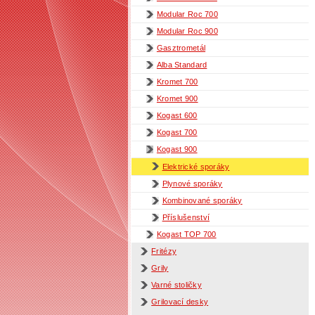
Modular Roc 700
Modular Roc 900
Gasztrometál
Alba Standard
Kromet 700
Kromet 900
Kogast 600
Kogast 700
Kogast 900
Elektrické sporáky
Plynové sporáky
Kombinované sporáky
Příslušenství
Kogast TOP 700
Fritézy
Grily
Varné stoličky
Grilovací desky