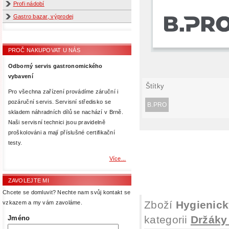
Profi nádobí
Gastro bazar, výprodej
PROČ NAKUPOVAT U NÁS
Odborný servis gastronomického
vybavení
Štítky
Pro všechna zařízení provádíme záruční i
pozáruční servis. Servisní středisko se
B.PRO
skladem náhradních dílů se nachází v Brně.
Naši servisní technici jsou pravidelně
proškolováni a mají příslušné certifikační
testy.
Více...
ZAVOLEJTE MI
Chcete se domluvit? Nechte nam svůj kontakt se
Zboží
Hygienic
vzkazem a my vám zavoláme.
kategorii
Držáky 
Jméno