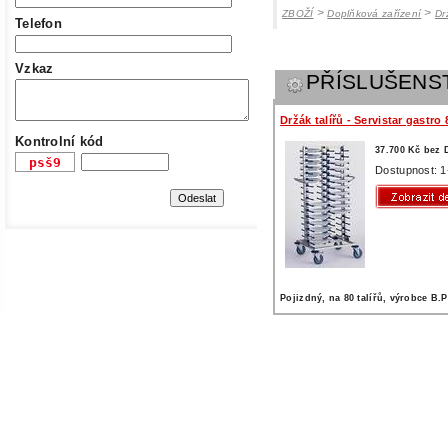
>
>
ZBOŽÍ
Doplňková zařízení
Dr
Telefon
Vzkaz
PŘÍSLUŠENS
Držák talířů - Servistar gastro 
Kontrolní kód
37.700 Kč bez
Dostupnost: 1
Pojizdný, na 80 talířů, výrobce B.