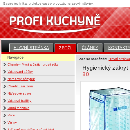
Gastro technika, projekce gastro provozů, nerezový nábytek
HLAVNÍ STRÁNKA
ČLÁNKY
KONTAKT
ZBOŽÍ
Navigace
Zde se nacházíte:
Hlavní stránk
Chemie - Mycí a čistící prostředky
Hygienický zákr
Vakuovací sáčky
80
Nerezový nábytek
Chladící zařízení
Nářezové stroje
Vakuové baličky
Varná technika
Pece
Vitríny
Zařízení pro ohřev a výdej jídel