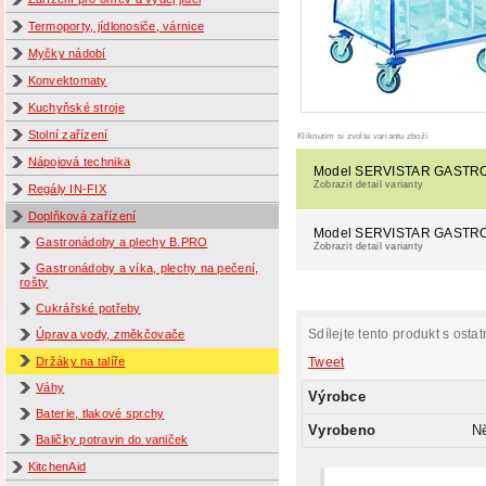
Termoporty, jídlonosiče, várnice
Myčky nádobí
Konvektomaty
Kuchyňské stroje
Stolní zařízení
Kliknutím si zvolte variantu zboží
Nápojová technika
Model SERVISTAR GASTRO
Zobrazit detail varianty
Regály IN-FIX
Doplňková zařízení
Model SERVISTAR GASTRO
Gastronádoby a plechy B.PRO
Zobrazit detail varianty
Gastronádoby a víka, plechy na pečení,
rošty
Cukrářské potřeby
Sdílejte tento produkt s ostat
Úprava vody, změkčovače
Tweet
Držáky na talíře
Váhy
Výrobce
Baterie, tlakové sprchy
Vyrobeno
N
Baličky potravin do vaniček
KitchenAid