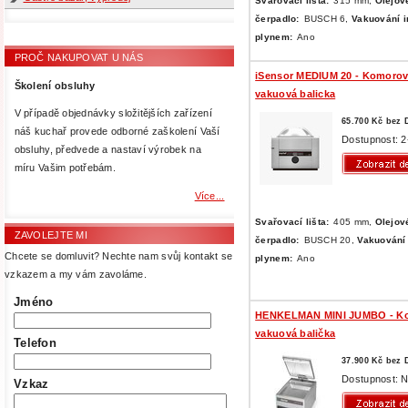
Svařovací lišta:
315 mm,
Olejov
čerpadlo:
BUSCH 6,
Vakuování i
plynem:
Ano
PROČ NAKUPOVAT U NÁS
iSensor MEDIUM 20 - Komoro
Školení obsluhy
vakuová balicka
V případě objednávky složitějších zařízení
65.700 Kč bez
náš kuchař provede odborné zaškolení Vaší
Dostupnost: 2
obsluhy, předvede a nastaví výrobek na
míru Vašim potřebám.
Více...
Svařovací lišta:
405 mm,
Olejov
ZAVOLEJTE MI
čerpadlo:
BUSCH 20,
Vakuování 
Chcete se domluvit? Nechte nam svůj kontakt se
plynem:
Ano
vzkazem a my vám zavoláme.
Jméno
HENKELMAN MINI JUMBO - K
vakuová balička
Telefon
37.900 Kč bez
Dostupnost: N
Vzkaz