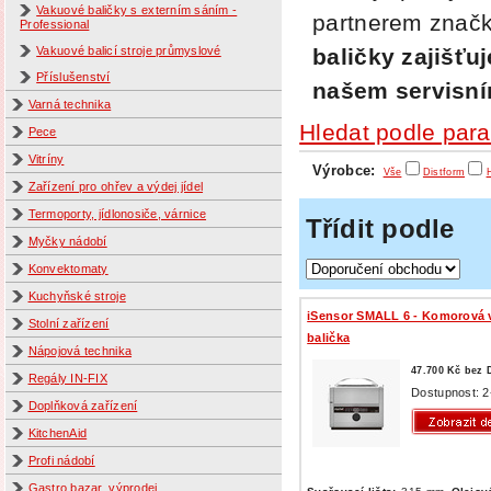
Vakuové baličky s externím sáním -
partnerem zna
Professional
baličky zajišťu
Vakuové balicí stroje průmyslové
Příslušenství
našem servisní
Varná technika
Hledat podle par
Pece
Vitríny
Výrobce:
Vše
Distform
Zařízení pro ohřev a výdej jídel
Termoporty, jídlonosiče, várnice
Třídit podle
Myčky nádobí
Konvektomaty
Kuchyňské stroje
iSensor SMALL 6 - Komorová 
Stolní zařízení
balička
Nápojová technika
47.700 Kč bez
Regály IN-FIX
Dostupnost: 2
Doplňková zařízení
KitchenAid
Profi nádobí
Gastro bazar, výprodej