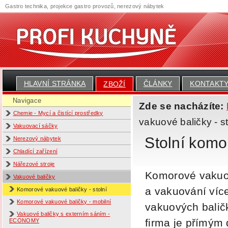
Gastro technika, projekce gastro provozů, nerezový nábytek
HLAVNÍ STRÁNKA
ČLÁNKY
KONTAKT
ZBOŽÍ
Navigace
Zde se nacházíte:
Chemie - Mycí a čistící prostředky
vakuové baličky - st
Vakuovací sáčky
Stolní komo
Nerezový nábytek
Chladící zařízení
Nářezové stroje
Komorové vakuové
Vakuové baličky
a vakuování víc
Komorové vakuové baličky - stolní
Komorové vakuové baličky - mobilní
vakuových balič
Vakuové baličky s externím sáním -
firma je přímým
ECONOMY