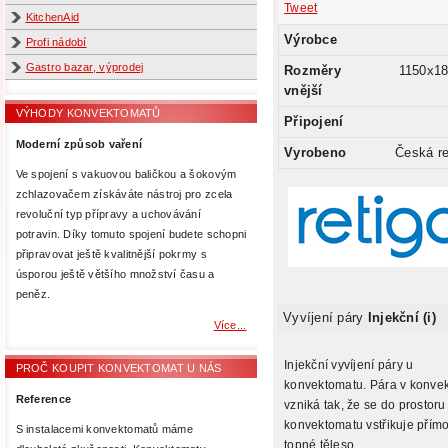
Tweet
KitchenAid
Výrobce
Profi nádobí
Gastro bazar, výprodej
Rozměry
1150x1
vnější
VÝHODY KONVEKTOMATŮ
Připojení
Moderní způsob vaření
Vyrobeno
Česká re
Ve spojení s vakuovou baličkou a šokovým
zchlazovačem získáváte nástroj pro zcela
revoluční typ přípravy a uchovávání
potravin. Díky tomuto spojení budete schopni
připravovat ještě kvalitnější pokrmy s
úsporou ještě většího množství času a
peněz.
Vyvíjení páry
Injekční (i)
Více...
Injekční vyvíjení páry u
PROČ KOUPIT KONVEKTOMAT U NÁS
konvektomatu. Pára v konve
Reference
vzniká tak, že se do prostoru
konvektomatu vstřikuje přím
S instalacemi konvektomatů máme
topné těleso.