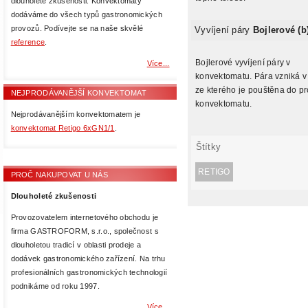
dlouholeté zkušenosti. Konvektomaty
dodáváme do všech typů gastronomických
provozů. Podívejte se na naše skvělé
Vyvíjení páry
Bojlerové (b
reference
.
Bojlerové vyvíjení páry v
Více...
konvektomatu. Pára vzniká v
ze kterého je pouštěna do pr
NEJPRODÁVANĚJŠÍ KONVEKTOMAT
konvektomatu.
Nejprodávanějším konvektomatem je
konvektomat Retigo 6xGN1/1
.
Štítky
RETIGO
PROČ NAKUPOVAT U NÁS
Dlouholeté zkušenosti
Provozovatelem internetového obchodu je
firma GASTROFORM, s.r.o., společnost s
dlouholetou tradicí v oblasti prodeje a
dodávek gastronomického zařízení. Na trhu
profesionálních gastronomických technologií
podnikáme od roku 1997.
Více...