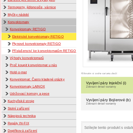
Termoporty, jídlonosiče, várnice
Myčky nádobí
Konvektomaty
Konvektomaty RETIGO
Elektrické konvektomaty RETIGO
Plynové konvektomaty RETIGO
Příslušenství ke konvektomatům RETIGO
Výhody konvektomatů
Proč koupit konvektomat u nás
Hold-o-mat
Kliknutím si zvolte variantu zboží
Konvektomat: Často kladené otázky
Vyvíjení páry Injekční (i)
Konvektomaty LAINOX
Zobrazit detail varianty
Udržovací komory a pece
Vyvíjení páry Bojlerové (b)
Kuchyňské stroje
Zobrazit detail varianty
Stolní zařízení
Nápojová technika
Regály IN-FIX
Sdílejte tento produkt s ostat
Doplňková zařízení