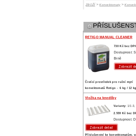
>
>
ZBOŽÍ
Konvektomaty
Konvek
PŘÍSLUŠENS
RETIGO MANUAL CLEANER
730 Kč bez DP
Dostupnost: 
Brně
Čistící prostředek pro ruční mytí
konvektomatů Retigo - 6 kg / 12 k
Vložka na knedlíky
Varianty:
1/1-3
2.559 Kč bez D
Dostupnost: D
Příslušenství ke konvektomatům, v