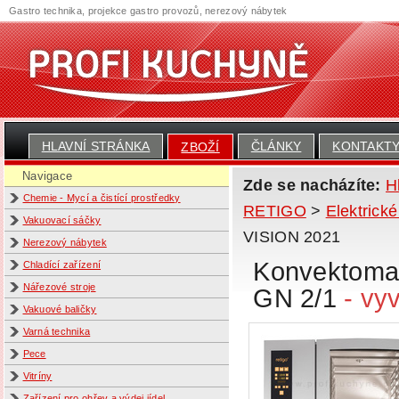
Gastro technika, projekce gastro provozů, nerezový nábytek
HLAVNÍ STRÁNKA
ČLÁNKY
KONTAKT
ZBOŽÍ
Navigace
Zde se nacházíte:
H
Chemie - Mycí a čistící prostředky
RETIGO
>
Elektric
Vakuovací sáčky
VISION 2021
Nerezový nábytek
Konvektoma
Chladící zařízení
Nářezové stroje
GN 2/1
- vyv
Vakuové baličky
Varná technika
Pece
Vitríny
Zařízení pro ohřev a výdej jídel