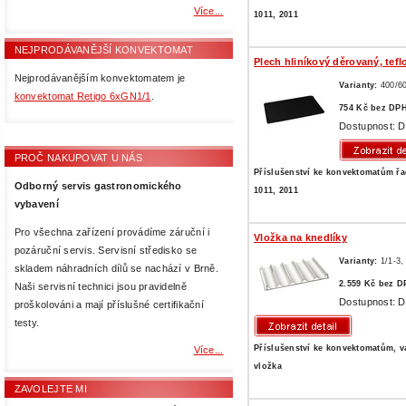
Více...
1011, 2011
NEJPRODÁVANĚJŠÍ KONVEKTOMAT
Plech hliníkový děrovaný, tefl
Nejprodávanějším konvektomatem je
Varianty:
400/6
konvektomat Retigo 6xGN1/1
.
754 Kč bez DP
Dostupnost: D
PROČ NAKUPOVAT U NÁS
Příslušenství ke konvektomatům řa
Odborný servis gastronomického
1011, 2011
vybavení
Pro všechna zařízení provádíme záruční i
Vložka na knedlíky
pozáruční servis. Servisní středisko se
Varianty:
1/1-3
skladem náhradních dílů se nachází v Brně.
2.559 Kč bez D
Naši servisní technici jsou pravidelně
Dostupnost: D
proškolováni a mají příslušné certifikační
testy.
Příslušenství ke konvektomatům, v
Více...
vložka
ZAVOLEJTE MI