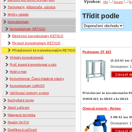
Výrobce:
Vše
Ostatní
Re
Termoporty, jídlonosiče, várnice
Třídit podle
Myčky nádobí
Konvektomaty
Konvektomaty RETIGO
Elektrické konvektomaty RETIGO
Plynové konvektomaty RETIGO
Příslušenství ke konvektomatům RETIGO
Podstavec ST 623
Výhody konvektomatů
15.210 Kč bez
Proč koupit konvektomat u nás
Dostupnost: 1
Hold-o-mat
Konvektomat: Často kladené otázky
Konvektomaty LAINOX
Udržovací komory a pece
Příslušenství ke konvektomatům 
VISION 623, 8x GN2/3 a 8x GN1/3
Kuchyňské stroje
Stolní zařízení
Olejová pistole - Retigo
Nápojová technika
9.506 Kč bez 
Regály IN-FIX
Dostupnost: 1
Doplňková zařízení