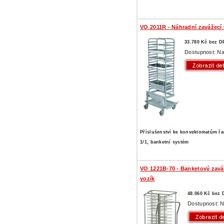
VO 2011R - Náhradní zavážecí 
33.780 Kč bez 
Dostupnost: Na
Příslušenství ke konvektomatům ř
1/1, banketní systém
VO 1221B-70 - Banketový zavá
vozík
48.060 Kč bez
Dostupnost: N