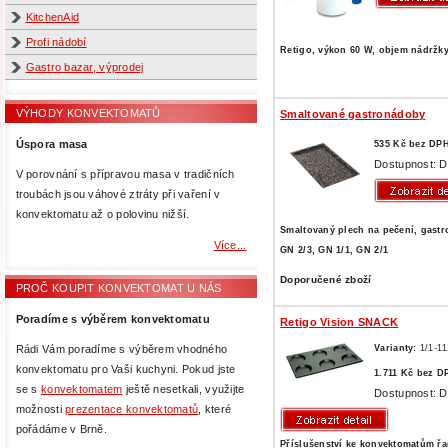
KitchenAid
Profi nádobí
Retigo, výkon 60 W, objem nádržky
Gastro bazar, výprodej
VÝHODY KONVEKTOMATŮ
Smaltované gastronádoby
Úspora masa
535 Kč bez DP
Dostupnost: D
V porovnání s přípravou masa v tradičních
troubách jsou váhové ztráty při vaření v
konvektomatu až o polovinu nižší.
Smaltovaný plech na pečení, gast
Více...
GN 2/3, GN 1/1, GN 2/1
Doporučené zboží
PROČ KOUPIT KONVEKTOMAT U NÁS
Poradíme s výběrem konvektomatu
Retigo Vision SNACK
Varianty:
1/1-1
Rádi Vám poradíme s výběrem vhodného
konvektomatu pro Vaši kuchyni. Pokud jste
1.711 Kč bez D
se s
konvektomatem
ještě nesetkali, využijte
Dostupnost: D
možnosti
prezentace konvektomatů
, které
pořádáme v Brně.
Příslušenství ke konvektomatům řa