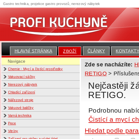
Gastro technika, projekce gastro provozů, nerezový nábytek
HLAVNÍ STRÁNKA
ČLÁNKY
KONTAKT
ZBOŽÍ
Navigace
Zde se nacházíte:
H
Chemie - Mycí a čistící prostředky
RETIGO
> Přísluš
Vakuovací sáčky
Nejčastěji 
Nerezový nábytek
RETIGO.
Chladící zařízení
Nářezové stroje
Vakuové baličky
Podrobnou nabí
Varná technika
Čistící a mycí c
Pece
Hledat podle par
Vitríny
Zařízení pro ohřev a výdej jídel