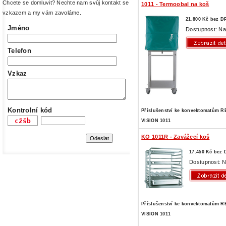
Chcete se domluvit? Nechte nam svůj kontakt se
1011 - Termoobal na koš
vzkazem a my vám zavoláme.
21.800 Kč bez D
Jméno
Dostupnost: Na
Telefon
Vzkaz
Kontrolní kód
Příslušenství ke konvektomatům 
VISION 1011
KO 1011R - Zavážecí koš
17.450 Kč bez
Dostupnost: N
Příslušenství ke konvektomatům 
VISION 1011