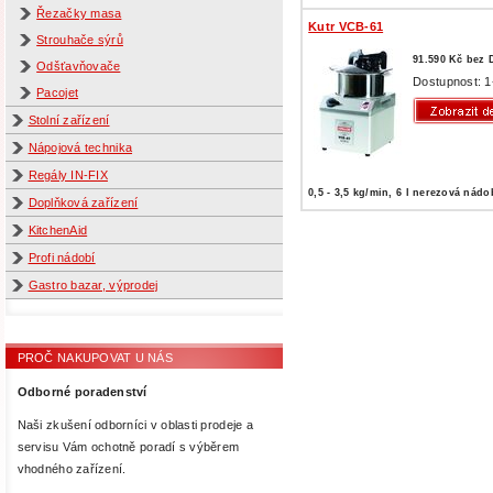
Řezačky masa
Kutr VCB-61
Strouhače sýrů
91.590 Kč bez
Odšťavňovače
Dostupnost: 1
Pacojet
Stolní zařízení
Nápojová technika
Regály IN-FIX
0,5 - 3,5 kg/min, 6 l nerezová nádo
Doplňková zařízení
KitchenAid
Profi nádobí
Gastro bazar, výprodej
PROČ NAKUPOVAT U NÁS
Odborné poradenství
Naši zkušení odborníci v oblasti prodeje a
servisu Vám ochotně poradí s výběrem
vhodného zařízení.