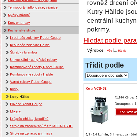
rovněž drcení o
Termoporty, jídlonosiče, várnice
Kutry Hällde js
Myčky nádobí
centrální kuchyn
Konvektomaty
pokrmy.
Kuchyňské stroje
Krouhače zeleniny Robot Coupe
Hledat podle par
Krouhače zeleniny Hallde
Výrobce:
Vše
Hällde
Škrabky brambor
Univerzální kuchyňské roboty
Třídit podle
Kombinované roboty Robot Coupe
Kombinované roboty Hällde
Varné roboty Robot Coupe
Kutr VCB-32
Kutry
Kutry Hällde
41.990 Kč bez
Dostupnost: 1
Blixery Robot Coupe
Mixéry
Kráječe chleba, knedlíků
Stroje na zpracování těsta MECNOSUD
Stroje na zpracování masa
0,3 - 2,0 kg/min, 3 l nerezová nádo