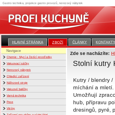
Gastro technika, projekce gastro provozů, nerezový nábytek
HLAVNÍ STRÁNKA
ČLÁNKY
KONTAKT
ZBOŽÍ
Navigace
Zde se nacházíte:
H
Chemie - Mycí a čistící prostředky
Stolní kutry 
Vakuovací sáčky
Nerezový nábytek
Chladící zařízení
Kutry / blendry 
Nářezové stroje
míchání a mletí
Vakuové baličky
Umožňují zpracov
Varná technika
hub, přípravu po
Pece
dresingů, pyré, 
Vitríny
Zařízení pro ohřev a výdej jídel