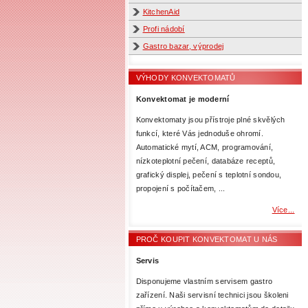
KitchenAid
Profi nádobí
Gastro bazar, výprodej
VÝHODY KONVEKTOMATŮ
Konvektomat je moderní
Konvektomaty jsou přístroje plné skvělých
funkcí, které Vás jednoduše ohromí.
Automatické mytí, ACM, programování,
nízkoteplotní pečení, databáze receptů,
grafický displej, pečení s teplotní sondou,
propojení s počítačem, ...
Více...
PROČ KOUPIT KONVEKTOMAT U NÁS
Servis
Disponujeme vlastním servisem gastro
zařízení. Naši servisní technici jsou školeni