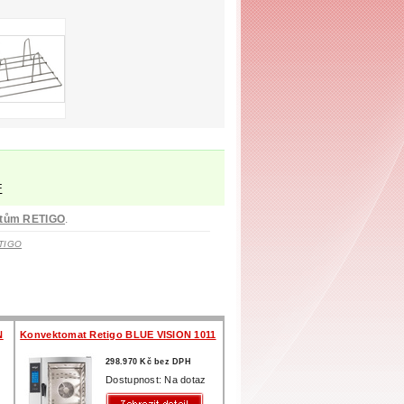
F
atům RETIGO
.
ETIGO
N
Konvektomat Retigo BLUE VISION 1011
298.970 Kč bez DPH
Dostupnost: Na dotaz
z