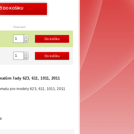
Počet kusů
matům řady 623, 611, 1011, 2011
omatu pro modely 623, 611, 1011, 2011
ta