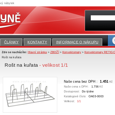
ový nábytek
ČLÁNKY
KONTAKTY
INFORMACE O NÁKUPU
Zde se nacházíte:
Hlavní stránka
>
ZBOŽÍ
>
Konvektomaty
>
Konvektomaty RETIG
Rošt na kuřata
Rošt na kuřata
- velikost 1/1
Naše cena bez DPH :
1.451
Kč
Naše cena s DPH :
1.756
Kč
Dostupnost:
Do týdne
Katalogové číslo:
OA03-0003
Velikost:
1/1