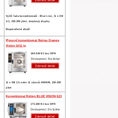
Vyšší řada konvektomatů - Blue Line, 11 x GN
1/1, 150-250 jídel, dotykový displej
Doporučené zboží
Plynový konvektomat Retigo Orange
Vision 1011 ig
260.540 Kč bez DPH
z
Dostupnost: Na dotaz
11 x GN 1/1 nebo 11 zásuvů 400/600, 150-250
jídel
Konvektomat Retigo BLUE VISION 623
173.480 Kč bez DPH
Dostupnost: Do týdne
z