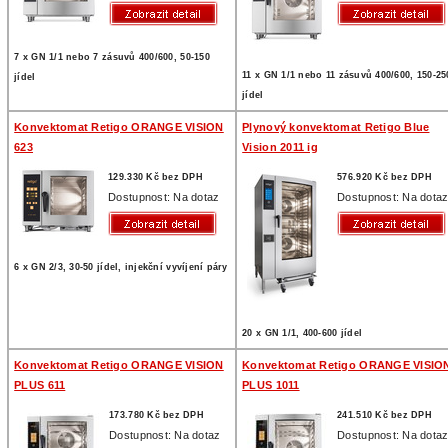
7 x GN 1/1 nebo 7 zásuvů 400/600, 50-150
11 x GN 1/1 nebo 11 zásuvů 400/600, 150-25
jídel
jídel
Konvektomat Retigo ORANGE VISION
Plynový konvektomat Retigo Blue
623
Vision 2011 ig
129.330 Kč bez DPH
576.920 Kč bez DPH
Dostupnost: Na dotaz
Dostupnost: Na dota
6 x GN 2/3, 30-50 jídel, injekční vyvíjení páry
20 x GN 1/1, 400-600 jídel
Konvektomat Retigo ORANGE VISION
Konvektomat Retigo ORANGE VISIO
PLUS 611
PLUS 1011
173.780 Kč bez DPH
241.510 Kč bez DPH
Dostupnost: Na dotaz
Dostupnost: Na dota