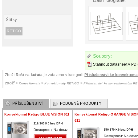
Další fotografie:
Štítky
RETIGO
Soubory:
Stáhnout datasheet v PD
Zboží
Rošt na kuřata
je zařazeno v kategorii
Příslušenství ke konvektom
>
>
>
ZBOŽÍ
Konvektomaty
Konvektomaty RETIGO
Příslušenství ke konvektomatům R
PŘÍSLUŠENSTVÍ
PODOBNÉ PRODUKTY
Konvektomat Retigo BLUE VISION 611
Konvektomat Retigo ORANGE VISIO
611
216.300 Kč bez DPH
Dostupnost: Na dotaz
150.670 Kč bez DPH
Dostupnost: Na dota