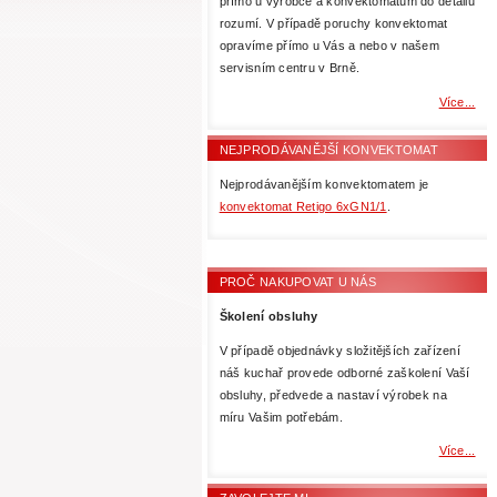
přímo u výrobce a konvektomatům do detailu
rozumí. V případě poruchy konvektomat
opravíme přímo u Vás a nebo v našem
servisním centru v Brně.
Více...
NEJPRODÁVANĚJŠÍ KONVEKTOMAT
Nejprodávanějším konvektomatem je
konvektomat Retigo 6xGN1/1
.
PROČ NAKUPOVAT U NÁS
Školení obsluhy
V případě objednávky složitějších zařízení
náš kuchař provede odborné zaškolení Vaší
obsluhy, předvede a nastaví výrobek na
míru Vašim potřebám.
Více...