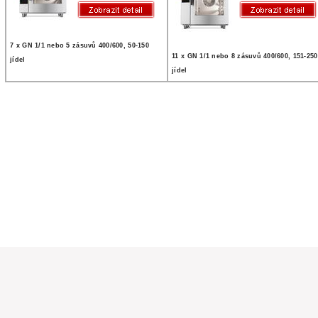
7 x GN 1/1 nebo 5 zásuvů 400/600, 50-150
11 x GN 1/1 nebo 8 zásuvů 400/600, 151-250
jídel
jídel
a práva vyhrazena
ím pro gastronomii. Gastro vybavení pro restaurace, školní kuchyně,
 pekárny, ... Internetový obchod PROFIKUCHYNĚ provozuje firma
zení Vám dopravíme po celé ČR, odborně zapojíme a nainstalujeme.
nomickému vybavení.
Tato stránka využívá cookies - více informací zde.