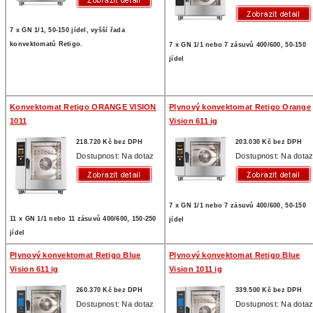
7 x GN 1/1, 50-150 jídel, vyšší řada
konvektomatů Retigo.
7 x GN 1/1 nebo 7 zásuvů 400/600, 50-150
jídel
Konvektomat Retigo ORANGE VISION
Plynový konvektomat Retigo Orange
1011
Vision 611 ig
218.720 Kč bez DPH
203.030 Kč bez DPH
Dostupnost: Na dotaz
Dostupnost: Na dota
7 x GN 1/1 nebo 7 zásuvů 400/600, 50-150
11 x GN 1/1 nebo 11 zásuvů 400/600, 150-250
jídel
jídel
Plynový konvektomat Retigo Blue
Plynový konvektomat Retigo Blue
Vision 611 ig
Vision 1011 ig
260.370 Kč bez DPH
339.500 Kč bez DPH
Dostupnost: Na dotaz
Dostupnost: Na dota