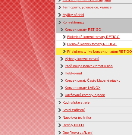
Termoporty, jídlonosiče, várnice
Myčky nádobí
Konvektomaty
Konvektomaty RETIGO
Elektrické konvektomaty RETIGO
Plynové konvektomaty RETIGO
Příslušenství ke konvektomatům RETIGO
Výhody konvektomatů
Proč koupit konvektomat u nás
Hold-o-mat
Konvektomat: Často kladené otázky
Konvektomaty LAINOX
Udržovací komory a pece
Kuchyňské stroje
Stolní zařízení
Nápojová technika
Regály IN-FIX
Doplňková zařízení