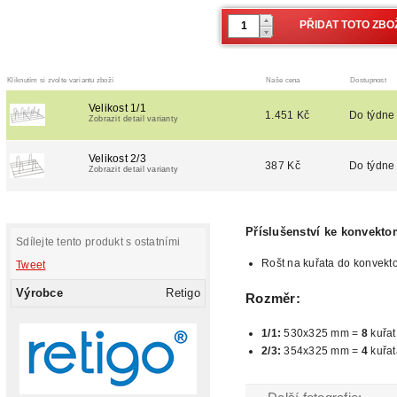
Kliknutím si zvolte variantu zboží
Naše cena
Dostupnost
Velikost 1/1
1.451 Kč
Do týdne
Zobrazit detail varianty
Velikost 2/3
387 Kč
Do týdne
Zobrazit detail varianty
Příslušenství ke konvekto
Sdílejte tento produkt s ostatními
Rošt na kuřata do konvekt
Tweet
Výrobce
Retigo
Rozměr:
1/1:
530x325 mm =
8
kuřat
2/3:
354x325 mm =
4
kuřa