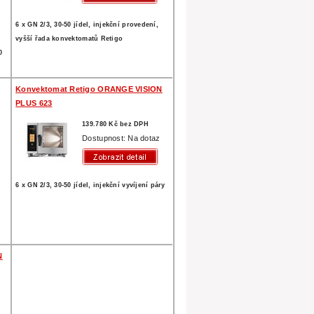
6 x GN 2/3, 30-50 jídel, injekční provedení,
vyšší řada konvektomatů Retigo
0
Konvektomat Retigo ORANGE VISION
PLUS 623
139.780 Kč bez DPH
z
Dostupnost: Na dotaz
6 x GN 2/3, 30-50 jídel, injekční vyvíjení páry
N
z