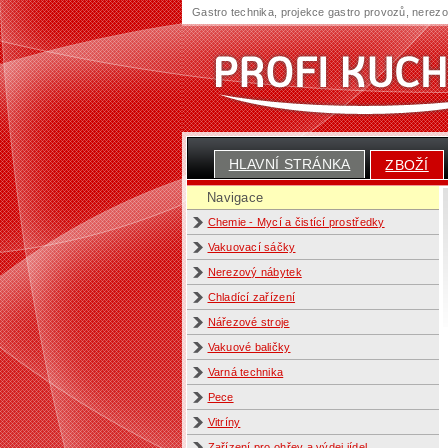
Gastro technika, projekce gastro provozů, nerez
HLAVNÍ STRÁNKA
ZBOŽÍ
Navigace
Chemie - Mycí a čistící prostředky
Vakuovací sáčky
Nerezový nábytek
Chladící zařízení
Nářezové stroje
Vakuové baličky
Varná technika
Pece
Vitríny
Zařízení pro ohřev a výdej jídel