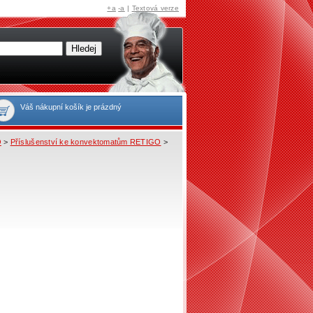
+a
-a
|
Textová verze
Váš nákupní košík je prázdný
O
>
Příslušenství ke konvektomatům RETIGO
>