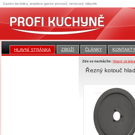
Gastro technika, projekce gastro provozů, nerezový nábytek
ZBOŽÍ
ČLÁNKY
KONTAKT
HLAVNÍ STRÁNKA
Zde se nacházíte:
Hlavní stránk
Řezný kotouč hlad