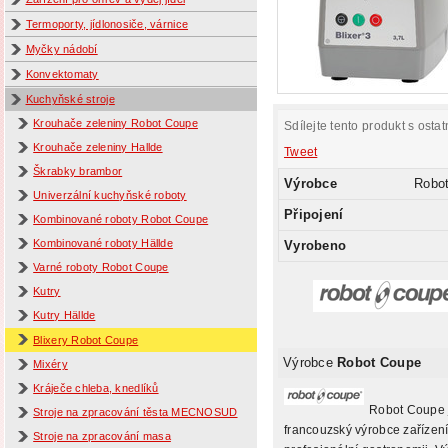
Termoporty, jídlonosiče, várnice
Myčky nádobí
Konvektomaty
Kuchyňské stroje
Krouhače zeleniny Robot Coupe
Sdílejte tento produkt s ostat
Krouhače zeleniny Hallde
Tweet
Škrabky brambor
Výrobce
Robo
Univerzální kuchyňské roboty
Připojení
Kombinované roboty Robot Coupe
Kombinované roboty Hällde
Vyrobeno
Varné roboty Robot Coupe
Kutry
Kutry Hällde
Blixery Robot Coupe
Výrobce
Robot Coupe
Mixéry
Kráječe chleba, knedlíků
Robot Coupe 
Stroje na zpracování těsta MECNOSUD
francouzský výrobce zařízení
Stroje na zpracování masa