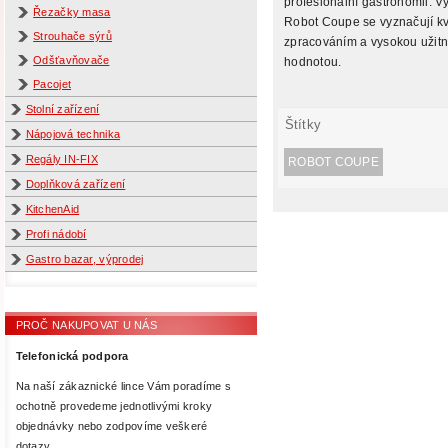
profesionální gastronomii. V
Řezačky masa
Robot Coupe se vyznačují kv
Strouhače sýrů
zpracováním a vysokou užit
Odšťavňovače
hodnotou.
Pacojet
Stolní zařízení
Štítky
Nápojová technika
Regály IN-FIX
ROBOT COUPE
Doplňková zařízení
KitchenAid
Profi nádobí
Gastro bazar, výprodej
PROČ NAKUPOVAT U NÁS
Telefonická podpora
Na naší zákaznické lince Vám poradíme s
ochotně provedeme jednotlivými kroky
objednávky nebo zodpovíme veškeré
dotazy.