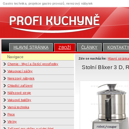
Gastro technika, projekce gastro provozů, nerezový nábytek
HLAVNÍ STRÁNKA
ČLÁNKY
KONTAKT
ZBOŽÍ
Navigace
Zde se nacházíte:
Hlavní stránk
Chemie - Mycí a čistící prostředky
Stolní Blixer 3 D,
Vakuovací sáčky
Nerezový nábytek
Chladící zařízení
Nářezové stroje
Vakuové baličky
Varná technika
Pece
Vitríny
Zařízení pro ohřev a výdej jídel