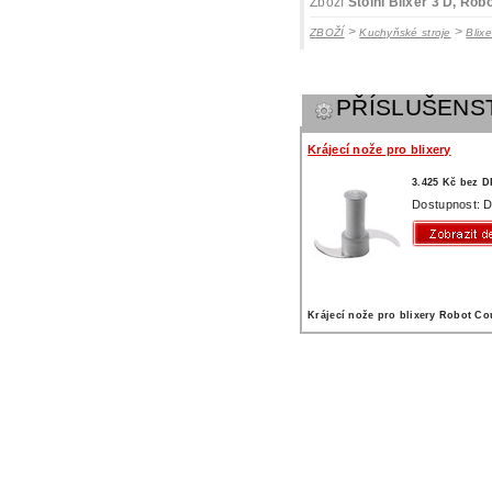
Zboží
Stolní Blixer 3 D, Ro
>
>
ZBOŽÍ
Kuchyňské stroje
Blix
PŘÍSLUŠENS
Krájecí nože pro blixery
3.425 Kč bez 
Dostupnost: D
Krájecí nože pro blixery Robot Co