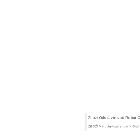
Zboží
Odšťavňovač Robot Co
>
>
ZBOŽÍ
Kuchyňské stroje
Odš