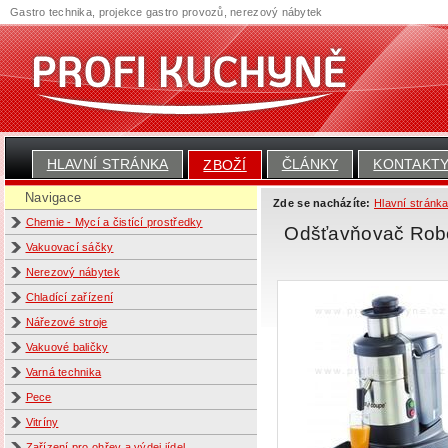
Gastro technika, projekce gastro provozů, nerezový nábytek
HLAVNÍ STRÁNKA
ČLÁNKY
KONTAKT
ZBOŽÍ
Navigace
Zde se nacházíte:
Hlavní stránk
Chemie - Mycí a čistící prostředky
Odšťavňovač Robo
Vakuovací sáčky
Nerezový nábytek
Chladící zařízení
Nářezové stroje
Vakuové baličky
Varná technika
Pece
Vitríny
Zařízení pro ohřev a výdej jídel