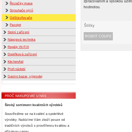
zpracováním a vysokou užit
Řezačky masa
hodnotou.
Strouhače sýrů
Odšťavňovače
Pacojet
Štítky
Stolní zařízení
ROBOT COUPE
Nápojová technika
Regály IN-FIX
Doplňková zařízení
KitchenAid
Profi nádobí
Gastro bazar, výprodej
PROČ NAKUPOVAT U NÁS
Široký sortiment kvalitních výrobků
Soustředíme se na kvalitní a spolehlivé
výrobky. Nabízíme Vám zboží pouze od
tradičních výrobců s prověřenou kvalitou a
příznivou cenou.