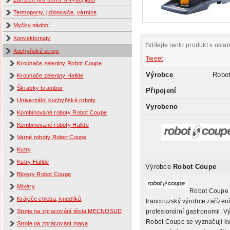
Termoporty, jídlonosiče, várnice
Myčky nádobí
Konvektomaty
Sdílejte tento produkt s ostat
Kuchyňské stroje
Tweet
Krouhače zeleniny Robot Coupe
Výrobce
Robo
Krouhače zeleniny Hallde
Škrabky brambor
Připojení
Univerzální kuchyňské roboty
Vyrobeno
Kombinované roboty Robot Coupe
Kombinované roboty Hällde
Varné roboty Robot Coupe
Kutry
Kutry Hällde
Výrobce
Robot Coupe
Blixery Robot Coupe
Mixéry
Robot Coupe 
Kráječe chleba, knedlíků
francouzský výrobce zařízení
profesionální gastronomii. V
Stroje na zpracování těsta MECNOSUD
Robot Coupe se vyznačují kv
Stroje na zpracování masa