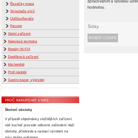
zpracováním a vysokou užit
Řezačky masa
hodnotou.
Strouhače sýrů
Odšťavňovače
Pacojet
Štítky
Stolní zařízení
ROBOT COUPE
Nápojová technika
Regály IN-FIX
Doplňková zařízení
KitchenAid
Profi nádobí
Gastro bazar, výprodej
PROČ NAKUPOVAT U NÁS
Školení obsluhy
V případě objednávky složitějších zařízení
náš kuchař provede odborné zaškolení Vaší
obsluhy, předvede a nastaví výrobek na
míru Vašim potřebám.