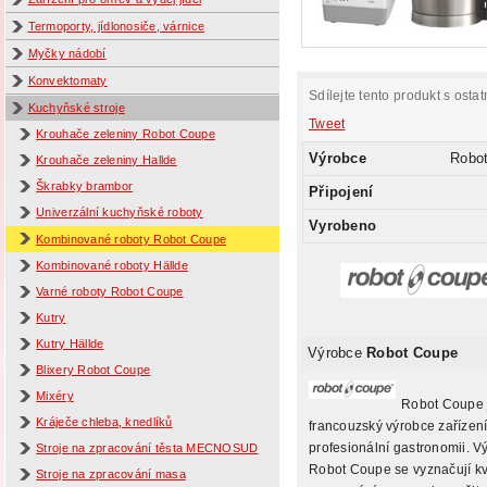
Termoporty, jídlonosiče, várnice
Myčky nádobí
Konvektomaty
Sdílejte tento produkt s ostat
Kuchyňské stroje
Tweet
Krouhače zeleniny Robot Coupe
Výrobce
Robo
Krouhače zeleniny Hallde
Škrabky brambor
Připojení
Univerzální kuchyňské roboty
Vyrobeno
Kombinované roboty Robot Coupe
Kombinované roboty Hällde
Varné roboty Robot Coupe
Kutry
Kutry Hällde
Výrobce
Robot Coupe
Blixery Robot Coupe
Mixéry
Robot Coupe 
Kráječe chleba, knedlíků
francouzský výrobce zařízení
profesionální gastronomii. V
Stroje na zpracování těsta MECNOSUD
Robot Coupe se vyznačují kv
Stroje na zpracování masa