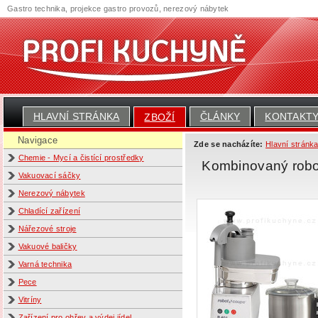
Gastro technika, projekce gastro provozů, nerezový nábytek
HLAVNÍ STRÁNKA
ČLÁNKY
KONTAKT
ZBOŽÍ
Navigace
Zde se nacházíte:
Hlavní stránk
Chemie - Mycí a čistící prostředky
Kombinovaný robo
Vakuovací sáčky
Nerezový nábytek
Chladící zařízení
Nářezové stroje
Vakuové baličky
Varná technika
Pece
Vitríny
Zařízení pro ohřev a výdej jídel