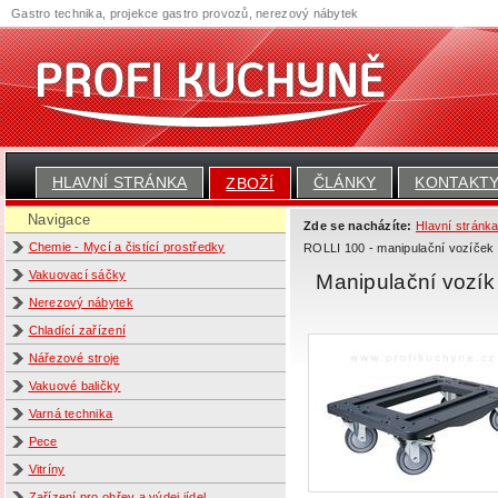
Gastro technika, projekce gastro provozů, nerezový nábytek
HLAVNÍ STRÁNKA
ČLÁNKY
KONTAKT
ZBOŽÍ
Navigace
Zde se nacházíte:
Hlavní stránk
Chemie - Mycí a čistící prostředky
ROLLI 100 - manipulační vozíček
Vakuovací sáčky
Manipulační vozík
Nerezový nábytek
Chladící zařízení
Nářezové stroje
Vakuové baličky
Varná technika
Pece
Vitríny
Zařízení pro ohřev a výdej jídel