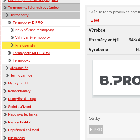
Termoporty, jídlonosiče, várnice
Sdílejte tento produkt s ostat
Termoporty
Tweet
Termoporty B.PRO
Výrobce
Nevyhřívané termoporty
Vyhřívané termoporty
Rozměry vnější
648x
Příslušenství
Vyrobeno
N
Termoporty MELFORM
Termoboxy
Jídlonosiče
Termovárnice
Myčky nádobí
Konvektomaty
Kuchyňské stroje
Stolní zařízení
Nápojová technika
Štítky
Regály IN-FIX
B.PRO
Doplňková zařízení
KitchenAid