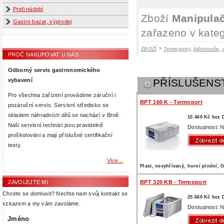
Profi nádobí
Zboží
Manipulač
Gastro bazar, výprodej
zařazeno v kateg
>
ZBOŽÍ
Termoporty, jídlonosiče, 
PROČ NAKUPOVAT U NÁS
Odborný servis gastronomického
vybavení
PŘÍSLUŠENS
Pro všechna zařízení provádíme záruční i
BPT 160 K - Termoport
pozáruční servis. Servisní středisko se
skladem náhradních dílů se nachází v Brně.
10.460 Kč bez
Naši servisní technici jsou pravidelně
Dostupnost: N
proškolováni a mají příslušné certifikační
testy.
Více...
Plast, nevyhřívaný, horní plnění, 
ZAVOLEJTE MI
BPT 320 KB - Termoport
Chcete se domluvit? Nechte nam svůj kontakt se
25.660 Kč bez
vzkazem a my vám zavoláme.
Dostupnost: N
Jméno