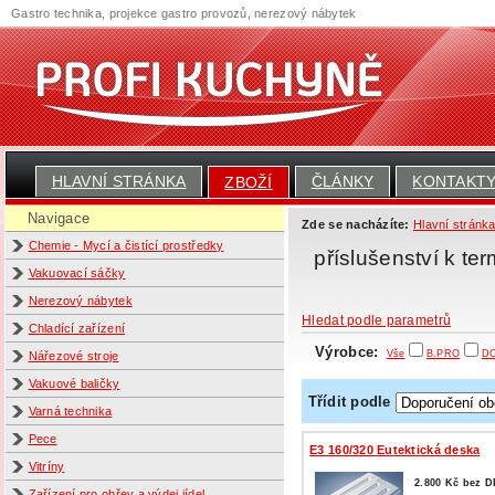
Gastro technika, projekce gastro provozů, nerezový nábytek
HLAVNÍ STRÁNKA
ČLÁNKY
KONTAKT
ZBOŽÍ
Navigace
Zde se nacházíte:
Hlavní stránk
Chemie - Mycí a čistící prostředky
příslušenství k t
Vakuovací sáčky
Nerezový nábytek
Hledat podle parametrů
Chladící zařízení
Výrobce:
Vše
B.PRO
D
Nářezové stroje
Vakuové baličky
Třídit podle
Varná technika
Pece
E3 160/320 Eutektická deska
Vitríny
2.800 Kč bez 
Zařízení pro ohřev a výdej jídel