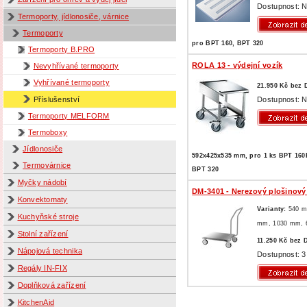
Dostupnost: N
Termoporty, jídlonosiče, várnice
Termoporty
pro BPT 160, BPT 320
Termoporty B.PRO
ROLA 13 - výdejní vozík
Nevyhřívané termoporty
Vyhřívané termoporty
21.950 Kč bez
Dostupnost: N
Příslušenství
Termoporty MELFORM
Termoboxy
Jídlonosiče
592x425x535 mm, pro 1 ks BPT 16
Termovárnice
BPT 320
Myčky nádobí
DM-3401 - Nerezový plošinový
Konvektomaty
Varianty:
540 
Kuchyňské stroje
mm,
1030 mm,
Stolní zařízení
11.250 Kč bez
Nápojová technika
Dostupnost: 3
Regály IN-FIX
Doplňková zařízení
KitchenAid