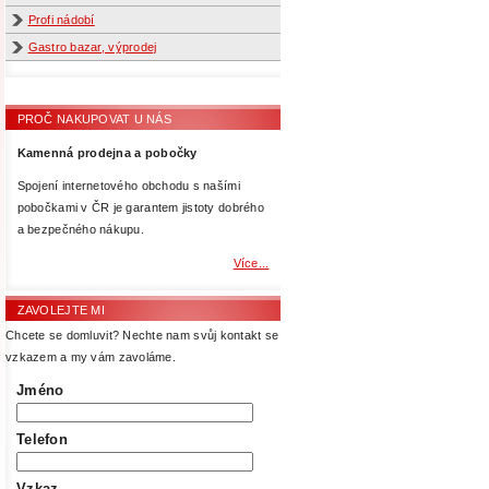
Profi nádobí
Gastro bazar, výprodej
PROČ NAKUPOVAT U NÁS
Kamenná prodejna a pobočky
Spojení internetového obchodu s našími
pobočkami v ČR je garantem jistoty dobrého
a bezpečného nákupu.
Více...
ZAVOLEJTE MI
Chcete se domluvit? Nechte nam svůj kontakt se
vzkazem a my vám zavoláme.
Jméno
Telefon
Vzkaz