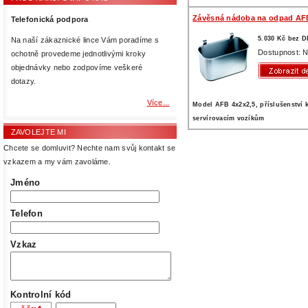
Závěsná nádoba na odpad AF
Telefonická podpora
5.030 Kč bez 
Na naší zákaznické lince Vám poradíme s
Dostupnost: N
ochotně provedeme jednotlivými kroky
objednávky nebo zodpovíme veškeré
dotazy.
Více...
Model AFB 4x2x2,5, příslušenství 
servírovacím vozíkům
ZAVOLEJTE MI
Chcete se domluvit? Nechte nam svůj kontakt se
vzkazem a my vám zavoláme.
Jméno
Telefon
Vzkaz
Kontrolní kód