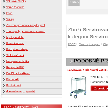
Vakuové baličky
B.PRO
Varná technika
Pece
Vitríny
Zařízení pro ohřev a výdej jídel
Zboží
Servírova
Termoporty, jídlonosiče, várnice
kategorii
Servír
Myčky nádobí
Konvektomaty
>
>
ZBOŽÍ
Nerezový nábytek
Pře
Kuchyňské stroje
Stolní zařízení
PODOBNÉ P
Nápojová technika
Regály IN-FIX
Servírovací a přepravní vozík 
Doplňková zařízení
7.270 Kč bez 
KitchenAid
Dostupnost: N
Profi nádobí
Gastro bazar, výprodej
2 police 600 x 400 mm, nosnost 12
PROČ NAKUPOVAT U NÁS