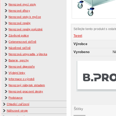
Nerezové mycí stoly
Nerezové dřezy
Nerezové stoly k myčce
Nerezové regály
Sdílejte tento produkt s ostat
Nerezové regály pojízdné
Závěsné police
Tweet
Celonerezové skříně
Výrobce
Nástěnné skříně
Vyrobeno
N
Nerezová umyvadla, výlevka
Baterie, sprchy
Nerezové digestoře
Výdejní linky
Informace o výrobě
Nerezový nábytek skladem
Nerezové pracovní desky
Podstavce
Chladící zařízení
Štítky
Nářezové stroje