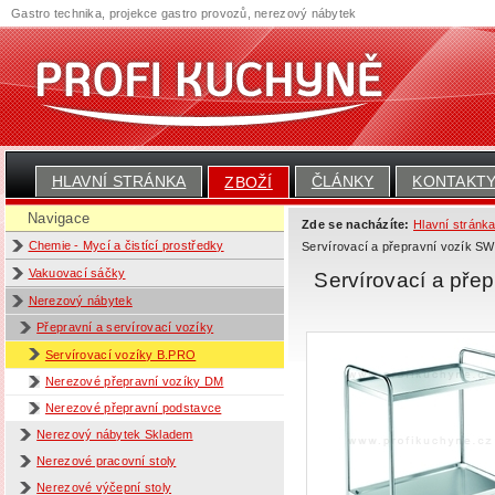
Gastro technika, projekce gastro provozů, nerezový nábytek
HLAVNÍ STRÁNKA
ČLÁNKY
KONTAKT
ZBOŽÍ
Navigace
Zde se nacházíte:
Hlavní stránk
Chemie - Mycí a čistící prostředky
Servírovací a přepravní vozík SW
Vakuovací sáčky
Servírovací a pře
Nerezový nábytek
Přepravní a servírovací vozíky
Servírovací vozíky B.PRO
Nerezové přepravní vozíky DM
Nerezové přepravní podstavce
Nerezový nábytek Skladem
Nerezové pracovní stoly
Nerezové výčepní stoly