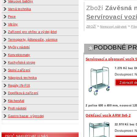
Vakuové baličky
Zboží
Závěsná 
Varná technika
Servírovací vo
Pece
Vitríny
>
>
ZBOŽÍ
Nerezový nábytek
Pře
Zařízení pro ohřev a výdej jídel
Termoporty, jídlonosiče, várnice
PODOBNÉ P
Myčky nádobí
Konvektomaty
Servírovací a přepravní vozík 
Kuchyňské stroje
7.270 Kč bez 
Stolní zařízení
Dostupnost: N
Nápojová technika
Regály IN-FIX
Doplňková zařízení
KitchenAid
2 police 600 x 400 mm, nosnost 12
Profi nádobí
Odklízecí vozík ARW 9x6-2
Gastro bazar, výprodej
22.970 Kč bez
Dostupnost: N
PROČ NAKUPOVAT U NÁS