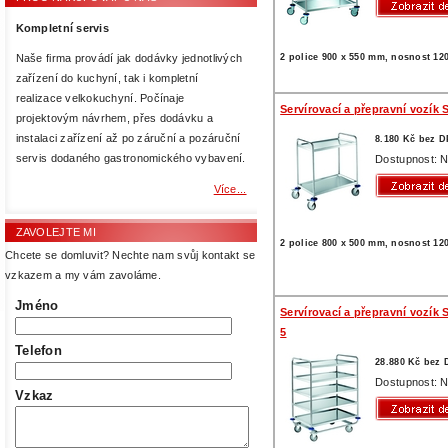
Kompletní servis
2 police 900 x 550 mm, nosnost 12
Naše firma provádí jak dodávky jednotlivých
zařízení do kuchyní, tak i kompletní
realizace velkokuchyní. Počínaje
Servírovací a přepravní vozík 
projektovým návrhem, přes dodávku a
instalaci zařízení až po záruční a pozáruční
8.180 Kč bez 
servis dodaného gastronomického vybavení.
Dostupnost: N
Více...
ZAVOLEJTE MI
2 police 800 x 500 mm, nosnost 12
Chcete se domluvit? Nechte nam svůj kontakt se
vzkazem a my vám zavoláme.
Jméno
Servírovací a přepravní vozík 
5
Telefon
28.880 Kč bez
Dostupnost: N
Vzkaz