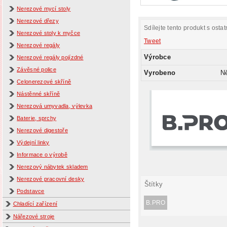
Nerezové mycí stoly
Nerezové dřezy
Sdílejte tento produkt s ostat
Nerezové stoly k myčce
Tweet
Nerezové regály
Výrobce
Nerezové regály pojízdné
Závěsné police
Vyrobeno
N
Celonerezové skříně
Nástěnné skříně
Nerezová umyvadla, výlevka
Baterie, sprchy
Nerezové digestoře
Výdejní linky
Informace o výrobě
Nerezový nábytek skladem
Nerezové pracovní desky
Štítky
Podstavce
B.PRO
Chladící zařízení
Nářezové stroje