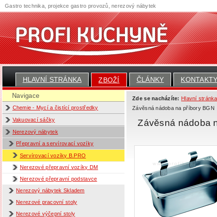
Gastro technika, projekce gastro provozů, nerezový nábytek
HLAVNÍ STRÁNKA
ČLÁNKY
KONTAKT
ZBOŽÍ
Navigace
Zde se nacházíte:
Hlavní stránk
Chemie - Mycí a čistící prostředky
Závěsná nádoba na příbory BGN
Vakuovací sáčky
Závěsná nádoba n
Nerezový nábytek
Přepravní a servírovací vozíky
Servírovací vozíky B.PRO
Nerezové přepravní vozíky DM
Nerezové přepravní podstavce
Nerezový nábytek Skladem
Nerezové pracovní stoly
Nerezové výčepní stoly