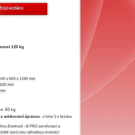
snost 120 kg
: 900 x 600 x 1290 mm
x 500 mm
5 mm
ce:
80 kg
s antikorozní úpravou
- z toho 2 s brzdou
hou životnost - B.PRO servírovací a
chtilé oceli jsou výhodnou investicí.