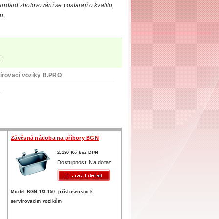
tandard
zhotovování se postarají o kvalitu,
u.
F
írovací vozíky B.PRO
.
O
Závěsná nádoba na příbory BGN
2.180 Kč bez DPH
z
Dostupnost: Na dotaz
Model BGN 1/3-150, příslušenství k
servírovacím vozíkům