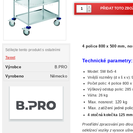
4 police 800 x 500 mm, no
Sdílejte tento produkt s ostatními
Tweet
Technické parametry:
Výrobce
B.PRO
Model:
SW 8x5-4
Vyrobeno
Německo
Vnější
rozměry (d x š x v)
Počet polic: 4 police 800 
Výškový odstup polic: 28
Váha:
26 kg
Max. nosnost:
120 kg
Max. zatížení
jedné poli
4 otočná kolečka 125 mm 
Prvotřídní
zpracování pro dlou
odklízecí vozíky z vysoce ušle