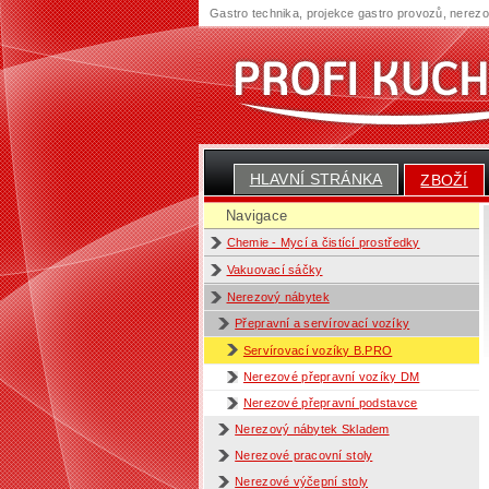
Gastro technika, projekce gastro provozů, nerez
HLAVNÍ STRÁNKA
ZBOŽÍ
Navigace
Chemie - Mycí a čistící prostředky
Vakuovací sáčky
Nerezový nábytek
Přepravní a servírovací vozíky
Servírovací vozíky B.PRO
Nerezové přepravní vozíky DM
Nerezové přepravní podstavce
Nerezový nábytek Skladem
Nerezové pracovní stoly
Nerezové výčepní stoly