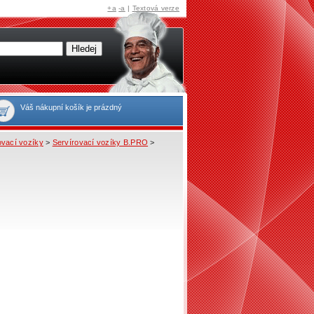
+a
-a
|
Textová verze
Váš nákupní košík je prázdný
ovací vozíky
>
Servírovací vozíky B.PRO
>