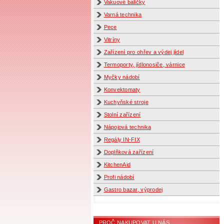
Vakuové baličky
Varná technika
Pece
Vitríny
Zařízení pro ohřev a výdej jídel
Termoporty, jídlonosiče, várnice
Myčky nádobí
Konvektomaty
Kuchyňské stroje
Stolní zařízení
Nápojová technika
Regály IN-FIX
Doplňková zařízení
KitchenAid
Profi nádobí
Gastro bazar, výprodej
PROČ NAKUPOVAT U NÁS