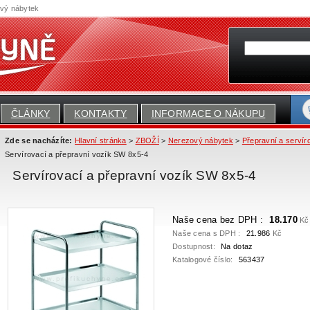
ový nábytek
ČLÁNKY
KONTAKTY
INFORMACE O NÁKUPU
Zde se nacházíte:
Hlavní stránka
>
ZBOŽÍ
>
Nerezový nábytek
>
Přepravní a servír
Servírovací a přepravní vozík SW 8x5-4
Servírovací a přepravní vozík SW 8x5-4
Naše cena bez DPH :
18.170
Kč
Naše cena s DPH :
21.986
Kč
Dostupnost:
Na dotaz
Katalogové číslo:
563437