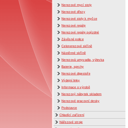
Nerezové mycí stoly
Nerezové dřezy
Nerezové stoly k myčce
Nerezové regály
Nerezové regály pojízdné
Závěsné police
Celonerezové skříně
Nástěnné skříně
Nerezová umyvadla, výlevka
Baterie, sprchy
Nerezové digestoře
Výdejní linky
Informace o výrobě
Nerezový nábytek skladem
Nerezové pracovní desky
Podstavce
Chladící zařízení
Nářezové stroje