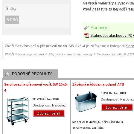
Nejlepší materiály a vysoký s
Štítky
která nasazuje tu nejvyšší laťk
B.PRO
Soubory:
Stáhnout datasheet v PD
Zboží
Servírovací a přepravní vozík SW 8x5-4
je zařazeno v kategorii
Serv
>
>
>
ZBOŽÍ
Nerezový nábytek
Přepravní a servírovací vozíky
Servírovací vozíky B.PR
PODOBNÉ PRODUKTY
Servírovací a přepravní vozík SW 10x6-
Závěsná nádoba na odpad AFB
4
5.030 Kč bez DPH
Dostupnost: Na dota
22.720 Kč bez DPH
Dostupnost: Na dotaz
Model AFB 4x2x2,5, příslušenství k
servírovacím vozíkům