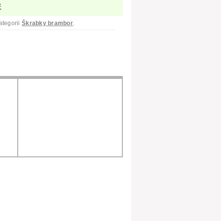
F
ategorii
Škrabky brambor
.