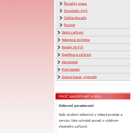
Řezačky masa
Strouhače sýrů
Odšťavňovače
Pacojet
Stolní zařízení
Nápojová technika
Regály IN-FIX
Doplňková zařízení
KitchenAid
Profi nádobí
Gastro bazar, výprodej
PROČ NAKUPOVAT U NÁS
Odborné poradenství
Naši zkušení odborníci v oblasti prodeje a
servisu Vám ochotně poradí s výběrem
vhodného zařízení.