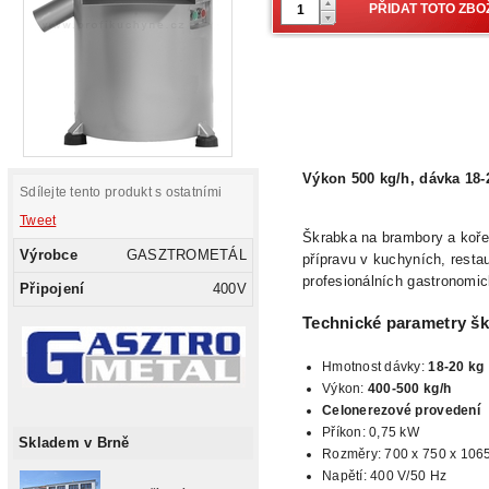
Výkon 500 kg/h, dávka 18-
Sdílejte tento produkt s ostatními
Tweet
Škrabka na brambory a kořen
Výrobce
GASZTROMETÁL
přípravu v kuchyních, restau
profesionálních gastronomi
Připojení
400V
Technické parametry š
Hmotnost dávky:
18-20 kg
Výkon:
400-500 kg/h
Celonerezové provedení
Příkon: 0,75
kW
Skladem v Brně
Rozměry: 700 x 750 x 10
Napětí: 400 V/50 Hz