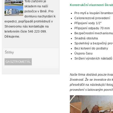
Toto zařízení je
Konstrukční vlastnosti škra
skladem na naší
pobočce v Brně. Pro
Pro mytí a loupání brambo
domluvu nachystání k
Celonerezové provedení
expedici, popřípadě prohlédnutí v
Připojení
vody 1/2"
Showroomu nás kontaktujte na
Připojení odpadu 70 mm
telefonním čísle 546 223 099.
Bezpečnostní mechanismu
Děkujeme.
Snadná obsluha
Spolehlivý a bezpečný
pro
Bez kotvení do podlahy
Štítky
Úspora času
Snížení výrobních nákladů
GASZTROMETÁL
Naše firma
dodává pouze kvali
životností.
Že se investice do k
přesvědčit na následující
fotog
provedení s lakovaným povrch