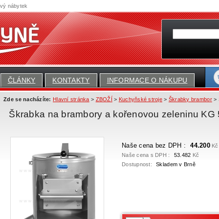
ový nábytek
ČLÁNKY
KONTAKTY
INFORMACE O NÁKUPU
Zde se nacházíte:
Hlavní stránka
>
ZBOŽÍ
>
Kuchyňské stroje
>
Škrabky brambor
> 
Škrabka na brambory a kořenovou zeleninu KG
Naše cena bez DPH :
44.200
Kč
Naše cena s DPH :
53.482
Kč
Dostupnost:
Skladem v Brně