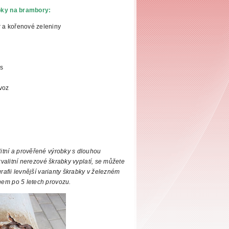
bky na brambory:
r a kořenové zeleniny
s
voz
tní a prověřené výrobky s dlouhou
valitní nerezové škrabky vyplatí, se můžete
rafii levnější varianty škrabky v železném
em po 5 letech provozu.