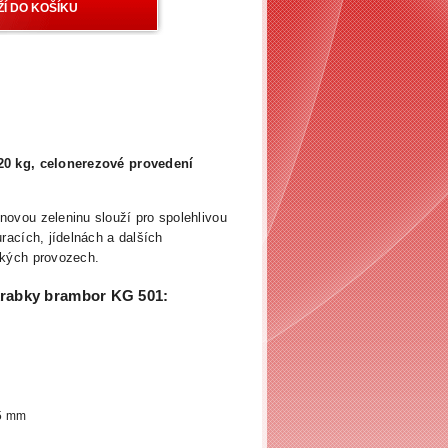
20 kg, celonerezové provedení
ovou zeleninu slouží pro spolehlivou
racích, jídelnách a dalších
ckých
provozech.
krabky brambor KG 501:
65 mm