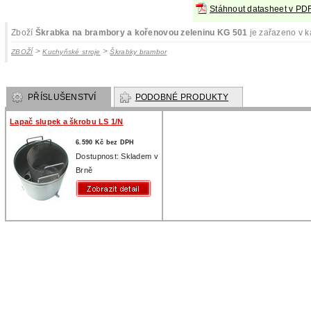
Stáhnout datasheet v PD
Zboží
Škrabka na brambory a kořenovou zeleninu KG 501
je zařazeno v k
>
>
ZBOŽÍ
Kuchyňské stroje
Škrabky brambor
PŘÍSLUŠENSTVÍ
PODOBNÉ PRODUKTY
Lapač slupek a škrobu LS 1/N
6.590 Kč bez DPH
Dostupnost: Skladem v
Brně