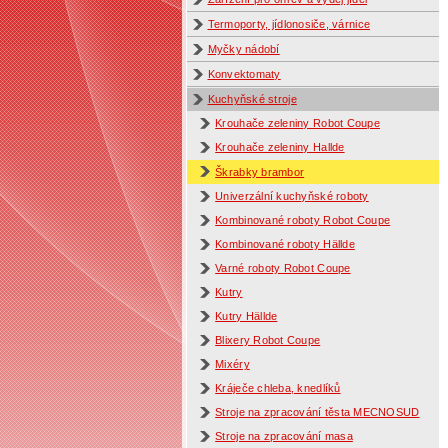
Termoporty, jídlonosiče, várnice
Myčky nádobí
Konvektomaty
Kuchyňské stroje
Krouhače zeleniny Robot Coupe
Krouhače zeleniny Hallde
Škrabky brambor
Univerzální kuchyňské roboty
Kombinované roboty Robot Coupe
Kombinované roboty Hällde
Varné roboty Robot Coupe
Kutry
Kutry Hällde
Blixery Robot Coupe
Mixéry
Kráječe chleba, knedlíků
Stroje na zpracování těsta MECNOSUD
Stroje na zpracování masa