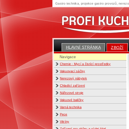
Gastro technika, projekce gastro provozů, nerez
HLAVNÍ STRÁNKA
ZBOŽÍ
Navigace
Chemie - Mycí a čistící prostředky
Vakuovací sáčky
Nerezový nábytek
Chladící zařízení
Nářezové stroje
Vakuové baličky
Varná technika
Pece
Vitríny
Zařízení pro ohřev a výdej jídel