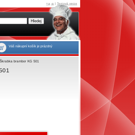
+a
-a
|
Textová verze
Váš nákupní košík je prázdný
Škrabka brambor KG 501
 501