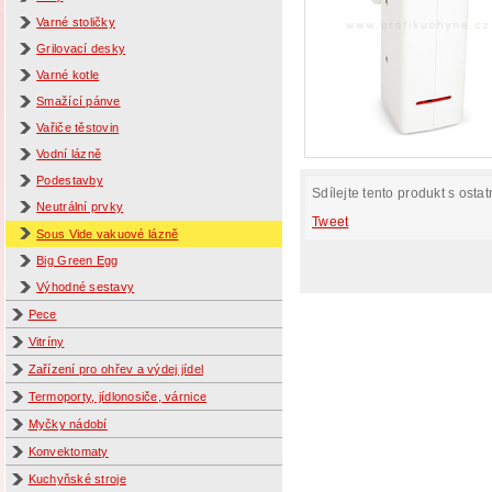
Varné stoličky
Grilovací desky
Varné kotle
Smažící pánve
Vařiče těstovin
Vodní lázně
Podestavby
Sdílejte tento produkt s ostat
Neutrální prvky
Tweet
Sous Vide vakuové lázně
Big Green Egg
Výhodné sestavy
Pece
Vitríny
Zařízení pro ohřev a výdej jídel
Termoporty, jídlonosiče, várnice
Myčky nádobí
Konvektomaty
Kuchyňské stroje