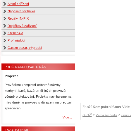
Stolní zařízení
Nápojová technika
Regály IN-FIX
Doplňková zařízení
KitchenAid
Profi nádobí
Gastro bazar, výprodej
PROČ NAKUPOVAT U NÁS
Projekce
Provádíme kompletní odborné návrhy
kuchyní, barů, kaváren či jiných provozů
včetně projektování. Projekty navrhujeme na
míru danému provozu s důrazem na precizní
Zboží
Kompaktní Sous Vide C
zpracování.
>
>
ZBOŽÍ
Varná technika
Sous V
Více...
ZAVOLEJTE MI