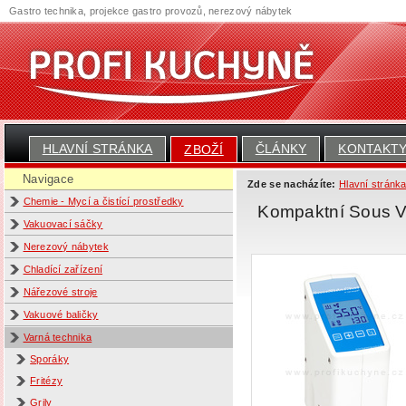
Gastro technika, projekce gastro provozů, nerezový nábytek
HLAVNÍ STRÁNKA
ČLÁNKY
KONTAKT
ZBOŽÍ
Navigace
Zde se nacházíte:
Hlavní stránk
Chemie - Mycí a čistící prostředky
Kompaktní Sous Vi
Vakuovací sáčky
Nerezový nábytek
Chladící zařízení
Nářezové stroje
Vakuové baličky
Varná technika
Sporáky
Fritézy
Grily