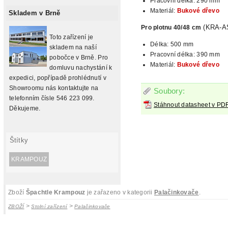
Pracovní délka: 290 mm
Materiál:
Bukové dřevo
Skladem v Brně
(KRA-A
Pro plotnu 40/48 cm
Toto zařízení je
Délka: 500 mm
skladem na naší
Pracovní délka: 390 mm
pobočce v Brně. Pro
Materiál:
Bukové dřevo
domluvu nachystání k
expedici, popřípadě prohlédnutí v
Showroomu nás kontaktujte na
Soubory:
telefonním čísle 546 223 099.
Stáhnout datasheet v PD
Děkujeme.
Štítky
KRAMPOUZ
Zboží
Špachtle Krampouz
je zařazeno v kategorii
Palačinkovače
.
>
>
ZBOŽÍ
Stolní zařízení
Palačinkovače