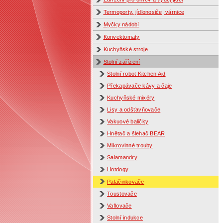
Termoporty, jídlonosiče, várnice
Myčky nádobí
Konvektomaty
Kuchyňské stroje
Stolní zařízení
Stolní robot Kitchen Aid
Překapávače kávy a čaje
Kuchyňské mixéry
Lisy a odšťavňovače
Vakuové baličky
Hnětač a šlehač BEAR
Mikrovlnné trouby
Salamandry
Hotdogy
Palačinkovače
Toustovače
Vaflovače
Stolní indukce