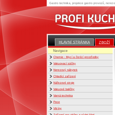
Gastro technika, projekce gastro provozů, nerez
HLAVNÍ STRÁNKA
ZBOŽÍ
Navigace
Chemie - Mycí a čistící prostředky
Vakuovací sáčky
Nerezový nábytek
Chladící zařízení
Nářezové stroje
Vakuové baličky
Varná technika
Pece
Vitríny
Zařízení pro ohřev a výdej jídel