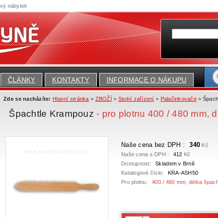
ový nábytek
ČLÁNKY
KONTAKTY
INFORMACE O NÁKUPU
Zde se nacházíte:
Hlavní stránka
>
ZBOŽÍ
>
Stolní zařízení
>
Palačinkovače
> Špach
Špachtle Krampouz
- pro plotnu 400 / 480 mm, 
Naše cena bez DPH :
340
Kč
Naše cena s DPH :
412
Kč
Dostupnost:
Skladem v Brně
Katalogové číslo:
KRA-ASH50
Pro plotnu:
400 / 480 mm, délka špac