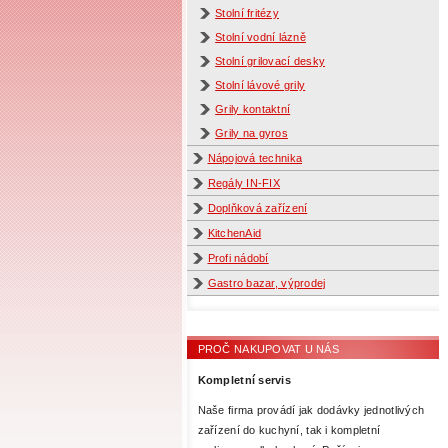
Stolní fritézy
Stolní vodní lázně
Stolní grilovací desky
Stolní lávové grily
Grily kontaktní
Grily na gyros
Nápojová technika
Regály IN-FIX
Doplňková zařízení
KitchenAid
Profi nádobí
Gastro bazar, výprodej
PROČ NAKUPOVAT U NÁS
Kompletní servis
Naše firma provádí jak dodávky jednotlivých
zařízení do kuchyní, tak i kompletní