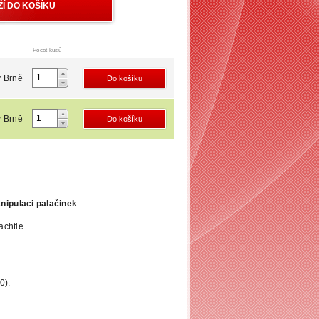
Počet kusů
 Brně
 Brně
nipulaci palačinek
.
achtle
0):