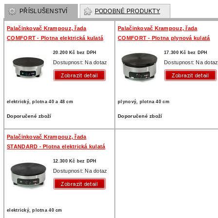
PŘÍSLUŠENSTVÍ
PODOBNÉ PRODUKTY
Palačinkovač Krampouz, řada
Palačinkovač Krampouz, řada
COMFORT - Plotna elektrická kulatá
COMFORT - Plotna plynová kulatá
20.200 Kč bez DPH
17.300 Kč bez DPH
Dostupnost: Na dotaz
Dostupnost: Na dota
elektrický, plotna 40 a 48 cm
plynový, plotna 40 cm
Doporučené zboží
Doporučené zboží
Palačinkovač Krampouz, řada
STANDARD - Plotna elektrická kulatá
12.300 Kč bez DPH
Dostupnost: Na dotaz
elektrický, plotna 40 cm