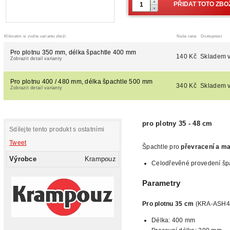
Kliknutím si zvolte variantu zboží
Naše cena
Dostupnost
Pro plotnu 350 mm, délka špachtle 400 mm
140 Kč
Skladem v
Zobrazit detail varianty
Pro plotnu 400 / 480 mm, délka špachtle 500 mm
340 Kč
Skladem v
Zobrazit detail varianty
pro plotny 35 - 48 cm
Sdílejte tento produkt s ostatními
Tweet
Špachtle pro
převracení a ma
Výrobce
Krampouz
Celodřevěné provedení šp
Parametry
Pro
plotnu 35 cm
(KRA-ASH4
Délka: 400 mm