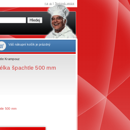
+a
-a
|
Textová verze
Váš nákupní košík je prázdný
tle Krampouz
délka špachtle 500 mm
htle 500 mm