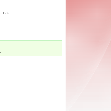
SH50):
F