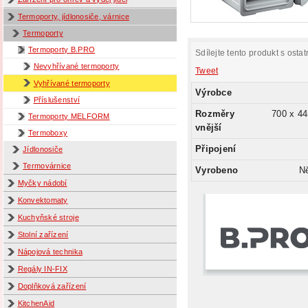
Termoporty, jídlonosiče, várnice
Termoporty
Termoporty B.PRO
Sdílejte tento produkt s ostat
Nevyhřívané termoporty
Tweet
Vyhřívané termoporty
Výrobce
Příslušenství
Rozměry
700 x 44
Termoporty MELFORM
vnější
Termoboxy
Připojení
Jídlonosiče
Termovárnice
Vyrobeno
N
Myčky nádobí
Konvektomaty
Kuchyňské stroje
Stolní zařízení
Nápojová technika
Regály IN-FIX
Doplňková zařízení
KitchenAid