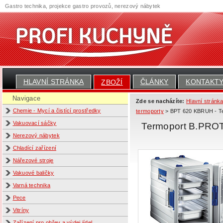
Gastro technika, projekce gastro provozů, nerezový nábytek
HLAVNÍ STRÁNKA
ČLÁNKY
KONTAKT
ZBOŽÍ
Navigace
Zde se nacházíte:
Hlavní stránk
Chemie - Mycí a čistící prostředky
termoporty
> BPT 620 KBRUH - T
Vakuovací sáčky
Termoport B.PR
Nerezový nábytek
Chladící zařízení
Nářezové stroje
Vakuové baličky
Varná technika
Pece
Vitríny
Zařízení pro ohřev a výdej jídel