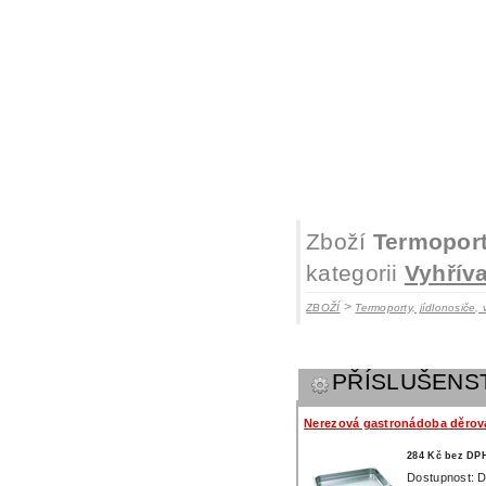
Zboží
Termopor
kategorii
Vyhřív
>
ZBOŽÍ
Termoporty, jídlonosiče, 
PŘÍSLUŠENS
Nerezová gastronádoba děrov
284 Kč bez DP
Dostupnost: D