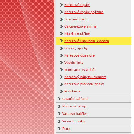
Nerezové regály
Nerezové regály pojízdné
Závěsné police
Celonerezové skříně
Nástěnné skříně
Nerezová umyvadla, výlevka
Baterie, sprchy
Nerezové digestoře
Výdejní linky
Informace o výrobě
Nerezový nábytek skladem
Nerezové pracovní desky
Podstavce
Chladící zařízení
Nářezové stroje
Vakuové baličky
Varná technika
Pece