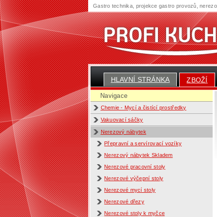
Gastro technika, projekce gastro provozů, nerez
HLAVNÍ STRÁNKA
ZBOŽÍ
Navigace
Chemie - Mycí a čistící prostředky
Vakuovací sáčky
Nerezový nábytek
Přepravní a servírovací vozíky
Nerezový nábytek Skladem
Nerezové pracovní stoly
Nerezové výčepní stoly
Nerezové mycí stoly
Nerezové dřezy
Nerezové stoly k myčce