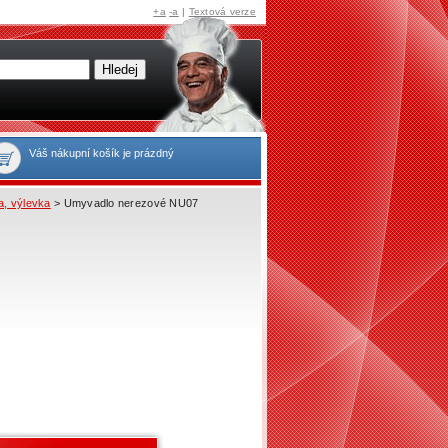
+a
-a
|
Textová verze
Váš nákupní košík je prázdný
, výlevka
> Umyvadlo nerezové NU07