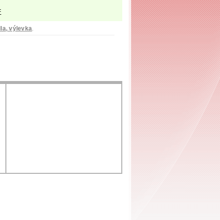
F
a, výlevka
.