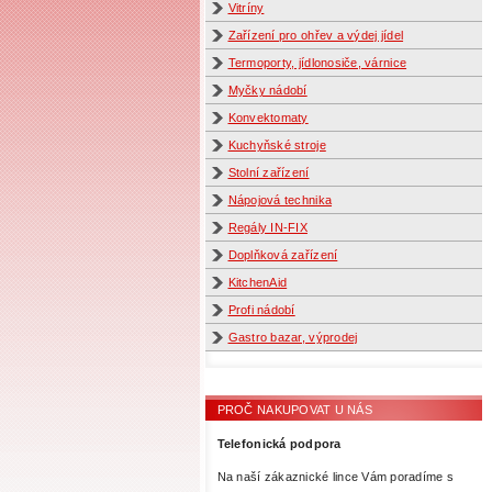
Vitríny
Zařízení pro ohřev a výdej jídel
Termoporty, jídlonosiče, várnice
Myčky nádobí
Konvektomaty
Kuchyňské stroje
Stolní zařízení
Nápojová technika
Regály IN-FIX
Doplňková zařízení
KitchenAid
Profi nádobí
Gastro bazar, výprodej
PROČ NAKUPOVAT U NÁS
Telefonická podpora
Na naší zákaznické lince Vám poradíme s