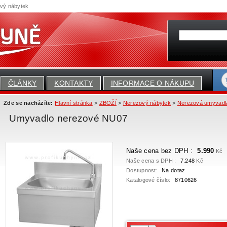
ový nábytek
ČLÁNKY
KONTAKTY
INFORMACE O NÁKUPU
Zde se nacházíte:
Hlavní stránka
>
ZBOŽÍ
>
Nerezový nábytek
>
Nerezová umyvadla
Umyvadlo nerezové NU07
Naše cena bez DPH :
5.990
Kč
Naše cena s DPH :
7.248
Kč
Dostupnost:
Na dotaz
Katalogové číslo:
8710626