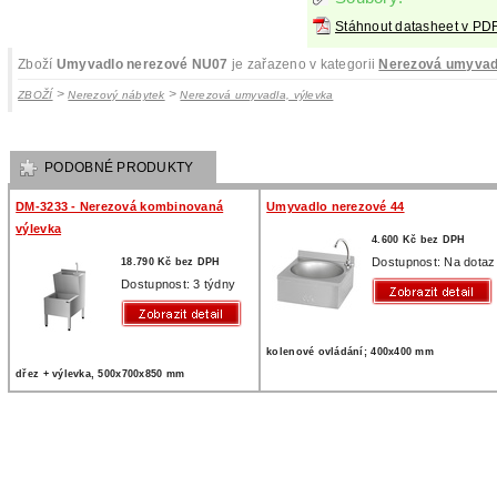
Stáhnout datasheet v PD
Zboží
Umyvadlo nerezové NU07
je zařazeno v kategorii
Nerezová umyvadl
>
>
ZBOŽÍ
Nerezový nábytek
Nerezová umyvadla, výlevka
PODOBNÉ PRODUKTY
DM-3233 - Nerezová kombinovaná
Umyvadlo nerezové 44
výlevka
4.600 Kč bez DPH
Dostupnost: Na dotaz
18.790 Kč bez DPH
Dostupnost: 3 týdny
kolenové ovládání; 400x400 mm
dřez + výlevka, 500x700x850 mm