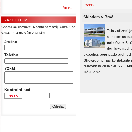
Tweet
Více...
Skladem v Brně
ZAVOLEJTE MI
Chcete se domluvit? Nechte nam svůj kontakt se
Toto zařízení j
vzkazem a my vám zavoláme.
skladem na na
Jméno
pobočce v Brně
domluvu nachy
expedici, popřípadě prohlédn
Telefon
Showroomu nás kontaktujte 
telefonním čísle 546 223 099
Vzkaz
Děkujeme.
Kontrolní kód