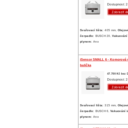
Dostupnost: 2
Svařovací lišta:
405 mm,
Olejov
čerpadlo:
BUSCH 20,
Vakuování 
plynem:
Ano
iSensor SMALL 6 - Komorová 
balička
47.700 Kč bez
Dostupnost: 2
Svařovací lišta:
315 mm,
Olejov
čerpadlo:
BUSCH 6,
Vakuování i
plynem:
Ano