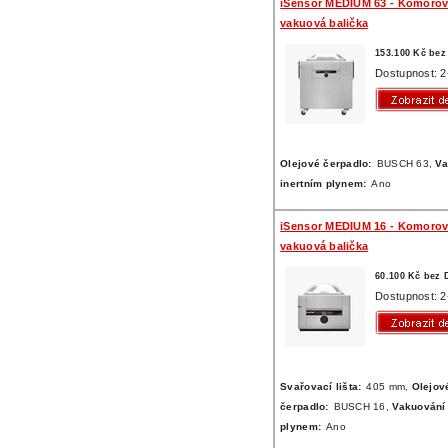
iSensor MEDIUM 63 - Komoro
vakuová balička
153.100 Kč be
Dostupnost: 2
Olejové čerpadlo:
BUSCH 63,
Va
inertním plynem:
Ano
iSensor MEDIUM 16 - Komoro
vakuová balička
60.100 Kč bez
Dostupnost: 2
Svařovací lišta:
405 mm,
Olejov
čerpadlo:
BUSCH 16,
Vakuování 
plynem:
Ano