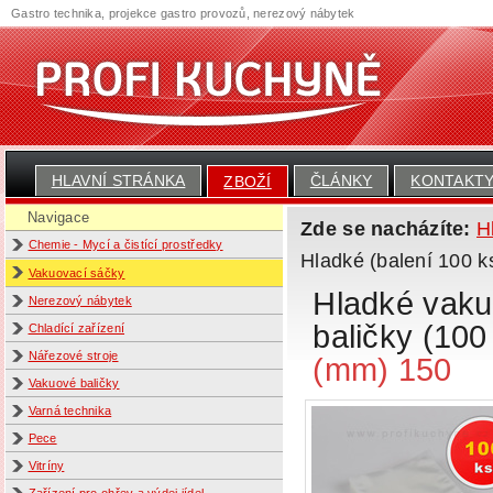
Gastro technika, projekce gastro provozů, nerezový nábytek
HLAVNÍ STRÁNKA
ČLÁNKY
KONTAKT
ZBOŽÍ
Navigace
Zde se nacházíte:
H
Chemie - Mycí a čistící prostředky
Hladké (balení 100 k
Vakuovací sáčky
Hladké vaku
Nerezový nábytek
baličky (100
Chladící zařízení
Nářezové stroje
(mm) 150
Vakuové baličky
Varná technika
Pece
Vitríny