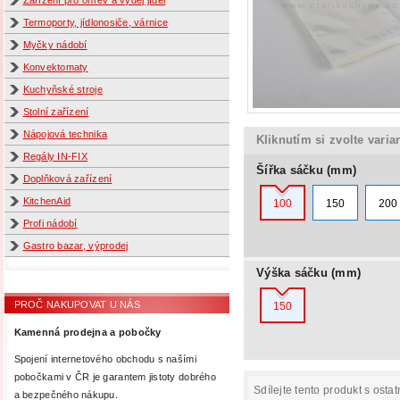
Zařízení pro ohřev a výdej jídel
Termoporty, jídlonosiče, várnice
Myčky nádobí
Konvektomaty
Kuchyňské stroje
Stolní zařízení
Nápojová technika
Kliknutím si zvolte varia
Regály IN-FIX
Šířka sáčku (mm)
Doplňková zařízení
KitchenAid
100
150
200
Profi nádobí
Gastro bazar, výprodej
Výška sáčku (mm)
PROČ NAKUPOVAT U NÁS
150
Kamenná prodejna a pobočky
Spojení internetového obchodu s našími
pobočkami v ČR je garantem jistoty dobrého
Sdílejte tento produkt s ostat
a bezpečného nákupu.