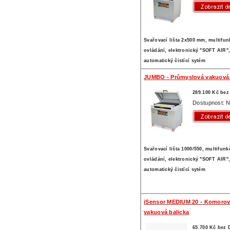
Svařovací lišta 2x500 mm, multifu
ovládání, elektronický "SOFT AIR"
automatický čistící sytém
JUMBO - Průmyslová vakuová 
289.100 Kč be
Dostupnost: N
Svařovací lišta 1000/550, multifun
ovládání, elektronický "SOFT AIR"
automatický čistící sytém
iSensor MEDIUM 20 - Komoro
vakuová balicka
65.700 Kč bez