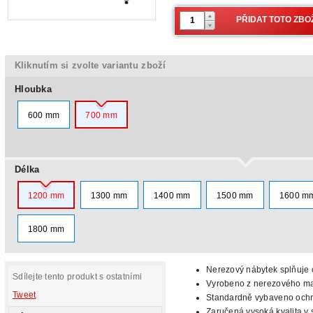
Kliknutím si zvolte variantu zboží
Hloubka
600 mm
700 mm
Délka
1200 mm
1300 mm
1400 mm
1500 mm
1600 m
1800 mm
Nerezový nábytek splňuje c
Sdílejte tento produkt s ostatními
Vyrobeno z nerezového mat
Tweet
Standardně
vybaveno och
Zaručená vysoká kvalita v 