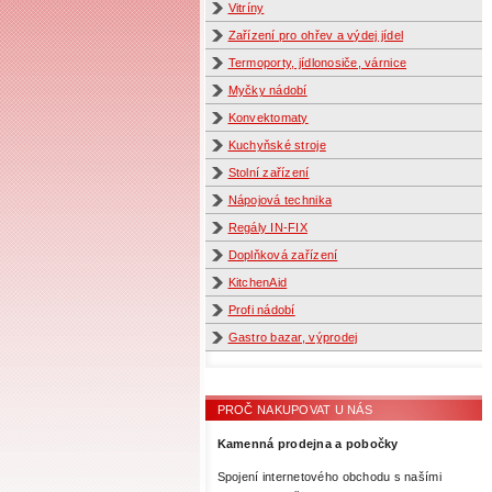
Vitríny
Zařízení pro ohřev a výdej jídel
Termoporty, jídlonosiče, várnice
Myčky nádobí
Konvektomaty
Kuchyňské stroje
Stolní zařízení
Nápojová technika
Regály IN-FIX
Doplňková zařízení
KitchenAid
Profi nádobí
Gastro bazar, výprodej
PROČ NAKUPOVAT U NÁS
Kamenná prodejna a pobočky
Spojení internetového obchodu s našími