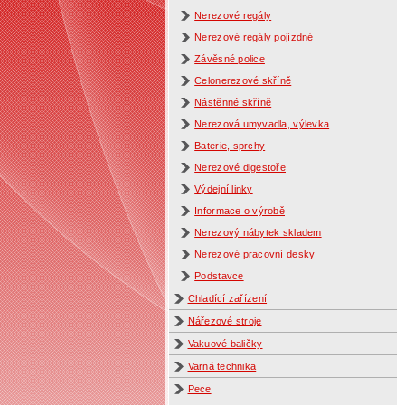
Nerezové regály
Nerezové regály pojízdné
Závěsné police
Celonerezové skříně
Nástěnné skříně
Nerezová umyvadla, výlevka
Baterie, sprchy
Nerezové digestoře
Výdejní linky
Informace o výrobě
Nerezový nábytek skladem
Nerezové pracovní desky
Podstavce
Chladící zařízení
Nářezové stroje
Vakuové baličky
Varná technika
Pece