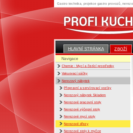
Gastro technika, projekce gastro provozů, nerez
HLAVNÍ STRÁNKA
ZBOŽÍ
Navigace
Chemie - Mycí a čistící prostředky
Vakuovací sáčky
Nerezový nábytek
Přepravní a servírovací vozíky
Nerezový nábytek Skladem
Nerezové pracovní stoly
Nerezové výčepní stoly
Nerezové mycí stoly
Nerezové dřezy
Nerezové stoly k myčce