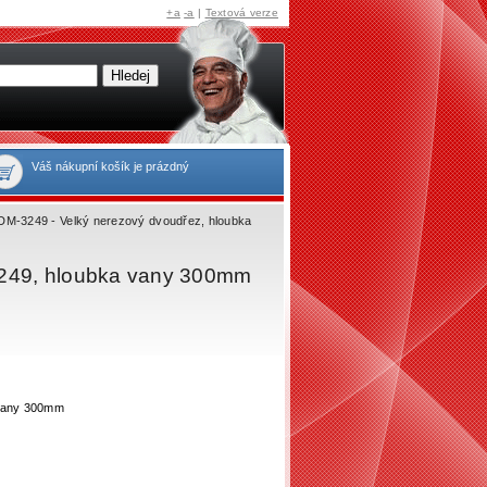
+a
-a
|
Textová verze
Váš nákupní košík je prázdný
DM-3249 - Velký nerezový dvoudřez, hloubka
3249, hloubka vany 300mm
vany 300mm