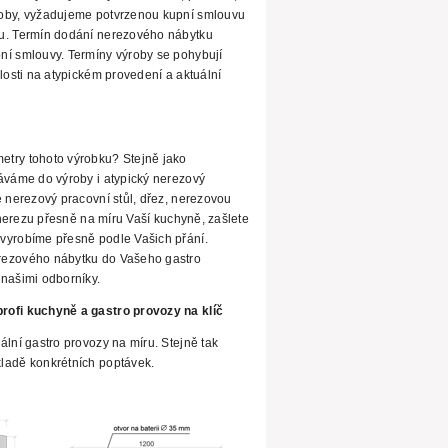
roby, vyžadujeme potvrzenou kupní smlouvu
u. Termín dodání nerezového nábytku
ní
smlouvy. Termíny výroby se pohybují
losti na atypickém provedení a aktuální
etry tohoto výrobku? Stejně
jako
áváme do výroby i atypický
nerezový
e nerezový pracovní stůl, dřez, nerezovou
z nerezu přesně na míru Vaší kuchyně, zašlete
vyrobíme přesně podle Vašich přání.
rezového nábytku do Vašeho gastro
našimi odborníky.
rofi
kuchyně a gastro provozy na klíč
ální gastro provozy na míru. Stejně tak
ladě konkrétních poptávek.