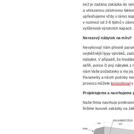
než je zadána zakázka do vý
a uhrazenou zálohovou faktur
upřesňujeme vždy v rámci kup
v rozmezí od 3-6 týdnů v závis
vytíženosti výrobních kapacit.
Nerezový nábytek na
míru?
Nevyhovují Vám přesně param
nejběžnější typy výrobků, zad
nábytek. V případě, že hledát
skříň, police či jiný nábytek 
nám Vaše požadavky a my jej 
Parametry
a návrh podoby ne
provozu můžete
konzultovat
s 
Projektujeme a navrhujeme p
Naše firma navrhuje profesion
řešíme kusové zakázky na zák