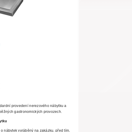
ndardní provedení nerezového nábytku a
běžných gastronomických provozech.
ytku
 o nábytek vyráběný na zakázku,
před tím,