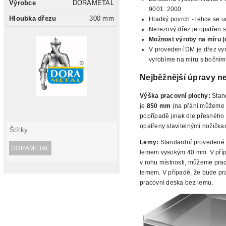
Výrobce
DORAMETAL
9001: 2000
Hloubka dřezu
300 mm
Hladký povrch - lehce se u
Nerezový dřez je opatřen s
Možnost výroby na míru (
V provedení DM je dřez v
vyrobíme na míru s bočním
Nejběžnější úpravy n
Výška pracovní plochy:
Stan
je
850 mm
(na přání můžeme n
popřípadě jinak dle přesného
opatřeny stavitelnými nožička
Štítky
Lemy:
Standardní provedené 
DORAMETAL
lemem vysokým 40 mm. V přípa
v rohu místnosti, můžeme prac
lemem. V případě, že bude
pra
pracovní deska bez lemu.