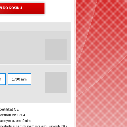
m
1700 mm
ertifikát CE
eriálu AISI 304
ranným uzemněním
souladu s certifikátem systému jakosti ISO