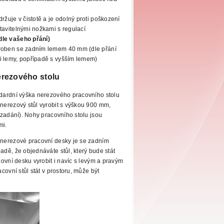
držuje
v čistotě a je odolný proti poškození
tavitelnými nožkami s regulací
dle vašeho přání)
yroben se zadním lemem 40 mm
(dle přání
i lemy, popřípadě s vyšším lemem)
erezového stolu
dardní výška nerezového pracovního stolu
erezový stůl vyrobit s výškou 900 mm,
 zadání). Nohy pracovního
stolu jsou
mi.
nerezové pracovní desky je se zadním
dě, že objednáváte stůl, který bude stát
ovní desku vyrobit i navíc s levým a pravým
covní stůl stát v prostoru, může být