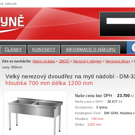
ový nábytek
ČLÁNKY
KONTAKTY
INFORMACE O NÁKUPU
Zde se nacházíte:
Hlavní stránka
>
ZBOŽÍ
>
Nerezový nábytek
>
Nerezové dřezy
> 
vany 300mm
Velký nerezový dvoudřez na mytí nádobí - DM-
hloubka 700 mm délka 1200 mm
Naše cena bez DPH :
23.700
Kč
Naše cena s DPH :
28.677
Kč
Dostupnost:
3 týdny
Katalogové číslo:
DM-3249, hloubka 
Hloubka:
700 mm
Délka:
1200 mm