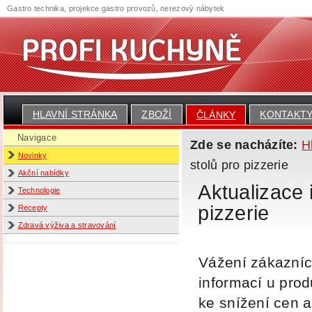
Gastro technika, projekce gastro provozů, nerezový nábytek
HLAVNÍ STRÁNKA
ZBOŽÍ
KONTAKT
ČLÁNKY
Navigace
Zde se nacházíte:
H
Novinky
stolů pro pizzerie
Akční nabídky
Aktualizace 
Technologie
pizzerie
Recepty
Zdravá výživa a stravování
Vážení zákazníci
informací u produ
ke snížení cen 