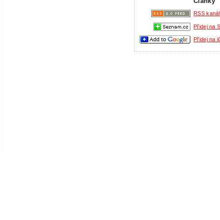
Články
RSS kanál
Přidej na
Přidej na 