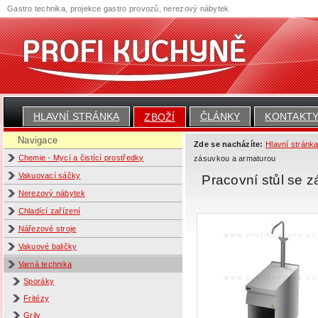
Gastro technika, projekce gastro provozů, nerezový nábytek
HLAVNÍ STRÁNKA
ČLÁNKY
KONTAKT
ZBOŽÍ
Navigace
Zde se nacházíte:
Hlavní stránk
Chemie - Mycí a čistící prostředky
zásuvkou a armaturou
Vakuovací sáčky
Pracovní stůl se 
Nerezový nábytek
Chladící zařízení
Nářezové stroje
Vakuové baličky
Varná technika
Sporáky
Fritézy
Grily