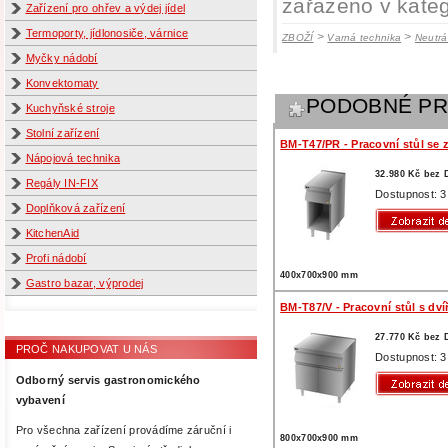
zařazeno v kateg
Zařízení pro ohřev a výdej jídel
Termoporty, jídlonosiče, várnice
>
>
ZBOŽÍ
Varná technika
Neutrá
Myčky nádobí
Konvektomaty
PODOBNÉ P
Kuchyňské stroje
Stolní zařízení
BM-T47/PR - Pracovní stůl se
Nápojová technika
32.980 Kč bez
Regály IN-FIX
Dostupnost: 3
Doplňková zařízení
KitchenAid
Profi nádobí
400x700x900 mm
Gastro bazar, výprodej
BM-T87/V - Pracovní stůl s dví
27.770 Kč bez
PROČ NAKUPOVAT U NÁS
Dostupnost: 3
Odborný servis gastronomického
vybavení
Pro všechna zařízení provádíme záruční i
800x700x900 mm