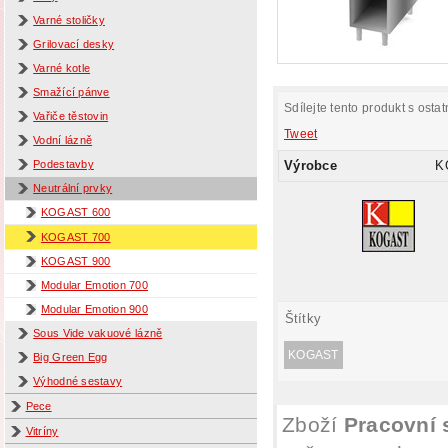
Varné stoličky
Grilovací desky
Varné kotle
Smažící pánve
Sdílejte tento produkt s ostat
Vařiče těstovin
Tweet
Vodní lázně
Výrobce
K
Podestavby
Neutrální prvky
KOGAST 600
KOGAST 700
KOGAST 900
Modular Emotion 700
Modular Emotion 900
Štítky
Sous Vide vakuové lázně
KOGAST
Big Green Egg
Výhodné sestavy
Pece
Zboží
Pracovní 
Vitríny