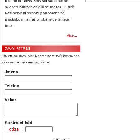
pozáruční servis. Servisní středisko se
skladem náhradních dílů se nachází v Brně.
Naši servisní technici jsou pravidelně
proškolováni a mají příslušné certifikační
testy.
Více...
ZAVOLEJTE MI
Chcete se domluvit? Nechte nam svůj kontakt se
vzkazem a my vám zavoláme.
Jméno
Telefon
Vzkaz
Kontrolní kód