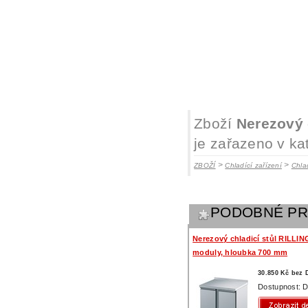
Zboží
Nerezový 
je zařazeno v ka
>
>
ZBOŽÍ
Chladící zařízení
Chlad
PODOBNÉ P
Nerezový chladicí stůl RILLIN
moduly, hloubka 700 mm
30.850 Kč bez
Dostupnost: D