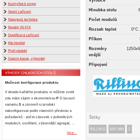
Výrobce
Kuchyňské stroje
Hloubka stolu
Stolní zařízení
Počet modulů
Nápojová technika
Regály IN-FIX
Rozsah teplot
0°C.
Doplňková zařízení
Příkon
KitchenAid
Rozměry
1250x
Profi nádobí
vnější
Gastro bazar, výprodej
Připojení
VÝHODY CHLADÍCÍCH STOLŮ
Možnost konfigurace produktu
V detailu každého produktu si můžete zvolit
zda máte zájem o ekonomickou
P
či luxusní
variantu
S
a zároveň si produkt
nakonfigurovat podle vlastních představ a
požadavků - počet zásuvek v jednotlivých
Štítky
modulech, osvětlení, výkonnější agregát, ...
RILLING
600 MM
2
Více...