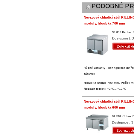
PODOBNÉ P
Nerezový chladicí stůl RILLIN
moduly, hloubka 700 mm
30.850 Kč bez
Dostupnost: D
Různé varianty - konfigurace dvíře
zásuvek
Hloubka stolu:
700 mm,
Počet m
Rozsah teplot:
+2°C...+12°C
Nerezový chladicí stůl RILLIN
moduly, hloubka 600 mm
60.700 Kč bez 
Dostupnost: 3