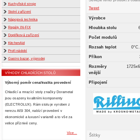
Sdílejte tento produkt s ostat
Kuchyňské stroje
Tweet
Stolní zařízení
Výrobce
Nápojová technika
Regály IN-FIX
Hloubka stolu
Doplňková zařízení
Počet modulů
KitchenAid
Rozsah teplot
0°C.
Profi nádobí
Příkon
Gastro bazar, výprodej
Rozměry
1725x
vnější
VÝHODY CHLADÍCÍCH STOLŮ
Připojení
Výborný poměr cena/kvalita provedení
Chladící a mrazící stoly značky Dorametal
jsou osazeny kvalitními komponenty
(ELECTROLUX). Rám stolu je vyroben z
nerezu AISI 304, nabízí provedení v
ekonomické a luxusní variantě a to vše za
velice příznivé ceny.
Více...
Štítky