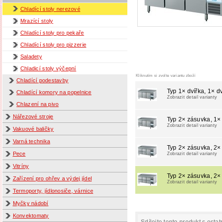
Chladící stoly nerezové
Mrazící stoly
Chladící stoly pro pekaře
Chladící stoly pro pizzerie
Saladety
Chladicí stoly výčepní
Kliknutím si zvolte variantu zboží
Chladící podestavby
Typ 1× dvířka, 1× dv
Chladící komory na popelnice
Zobrazit detail varianty
Chlazení na pivo
Nářezové stroje
Typ 2× zásuvka, 1× 
Zobrazit detail varianty
Vakuové baličky
Varná technika
Typ 2× zásuvka, 2×
Pece
Zobrazit detail varianty
Vitríny
Typ 2× zásuvka, 2×
Zařízení pro ohřev a výdej jídel
Zobrazit detail varianty
Termoporty, jídlonosiče, várnice
Myčky nádobí
Konvektomaty