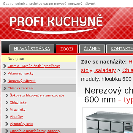
Gastro technika, projekce gastro provozů, nerezový nábytek
HLAVNÍ STRÁNKA
ČLÁNKY
KONTAKT
ZBOŽÍ
Navigace
Zde se nacházíte:
H
Chemie - Mycí a čistící prostředky
stoly, saladety
>
Chla
Vakuovací sáčky
moduly, hloubka 60
Nerezový nábytek
Nerezový chl
Chladící zařízení
Šokové zchlazovače a zmrazovače
600 mm
- t
Chladničky
Mrazničky
Vinotéky
Výrobníky ledu
Chladící a mrazící stoly, saladety