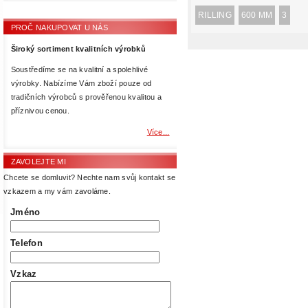
RILLING
600 MM
3
PROČ NAKUPOVAT U NÁS
Široký sortiment kvalitních výrobků
Soustředíme se na kvalitní a spolehlivé
výrobky. Nabízíme Vám zboží pouze od
tradičních výrobců s prověřenou kvalitou a
příznivou cenou.
Více...
ZAVOLEJTE MI
Chcete se domluvit? Nechte nam svůj kontakt se
vzkazem a my vám zavoláme.
Jméno
Telefon
Vzkaz