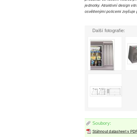
jednotky. Atraktivní design vit
osvětlenými policemi zvyšuje 
Další fotografie:
Soubory:
Stáhnout datasheet v PD