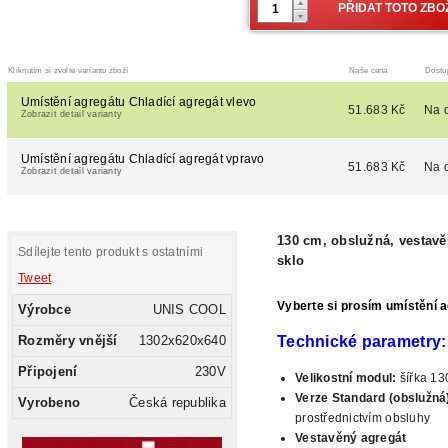
Kliknutím si zvolte variantu zboží
Naše cena
Dostu
Umístění agregátu Chladící agregát vlevo
51.683 Kč
Na 
Zobrazit detail varianty
Umístění agregátu Chladící agregát vpravo
51.683 Kč
Na 
Zobrazit detail varianty
130 cm, obslužná, vestavěn
Sdílejte tento produkt s ostatními
sklo
Tweet
Vyberte si prosím umístění a
Výrobce
UNIS COOL
Technické parametry:
Rozměry vnější
1302x620x640
Připojení
230V
Velikostní
modul:
šířka 13
Verze Standard (obslužná)
Vyrobeno
Česká republika
prostřednictvím obsluhy
Vestavěný agregát