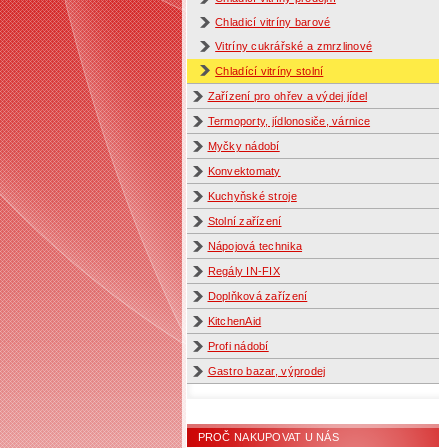
Chladicí vitríny barové
Vitríny cukrářské a zmrzlinové
Chladící vitríny stolní
Zařízení pro ohřev a výdej jídel
Termoporty, jídlonosiče, várnice
Myčky nádobí
Konvektomaty
Kuchyňské stroje
Stolní zařízení
Nápojová technika
Regály IN-FIX
Doplňková zařízení
KitchenAid
Profi nádobí
Gastro bazar, výprodej
PROČ NAKUPOVAT U NÁS