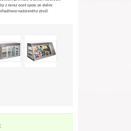
ríny z nerez oceli spolu
se dvěmi
přitažlivost nabízeného zboží.
F