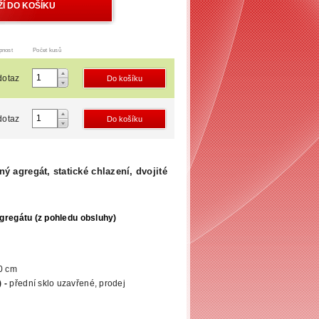
pnost
Počet kusů
dotaz
dotaz
ý agregát, statické chlazení, dvojité
gregátu (z pohledu obsluhy)
0 cm
 -
přední sklo uzavřené, prodej