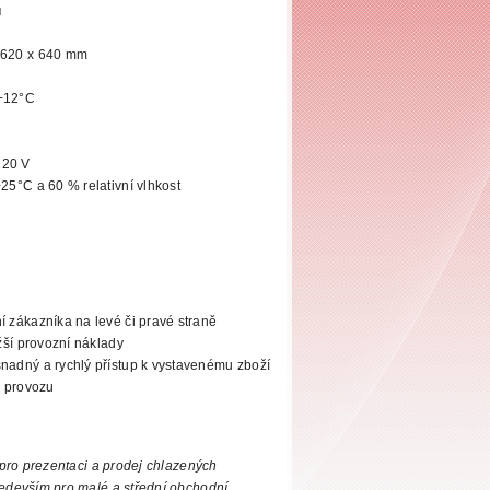
u
 620 x 640 mm
+12°C
220 V
+25°C a 60 % relativní vlhkost
í zákazníka na levé či pravé straně
žší
provozní náklady
nadný a rychlý přístup k vystavenému zboží
 provozu
 pro
prezentaci a prodej chlazených
ředevším pro malé a střední obchodní