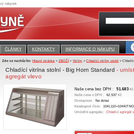
ový nábytek
ČLÁNKY
KONTAKTY
INFORMACE O NÁKUPU
Zde se nacházíte:
Hlavní stránka
>
ZBOŽÍ
>
Vitríny
>
Chladící vitríny stolní
> Chladící
Chladící vitrína stolní - Big Horn Standard
- umís
agregát vlevo
Naše cena bez DPH :
51.683
Kč
Naše cena s DPH :
62.537
Kč
Dostupnost:
Na dotaz
Katalogové číslo:
104L110+104KITNO
Umístění agregátu:
Chladící agregát 