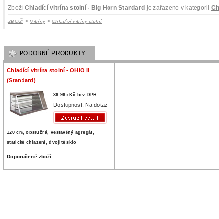
Zboží
Chladící vitrína stolní - Big Horn Standard
je zařazeno v kategorii
Ch
>
>
ZBOŽÍ
Vitríny
Chladící vitríny stolní
PODOBNÉ PRODUKTY
Chladící vitrína stolní - OHIO II
(Standard)
36.965 Kč bez DPH
Dostupnost: Na dotaz
120 cm, obslužná, vestavěný agregát,
statické chlazení, dvojité sklo
Doporučené zboží