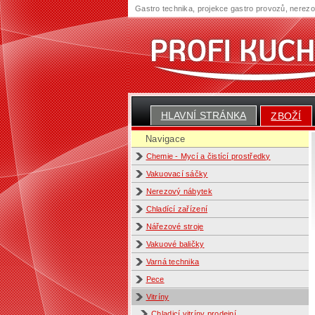
Gastro technika, projekce gastro provozů, nerez
HLAVNÍ STRÁNKA
ZBOŽÍ
Navigace
Chemie - Mycí a čistící prostředky
Vakuovací sáčky
Nerezový nábytek
Chladící zařízení
Nářezové stroje
Vakuové baličky
Varná technika
Pece
Vitríny
Chladicí vitríny prodejní