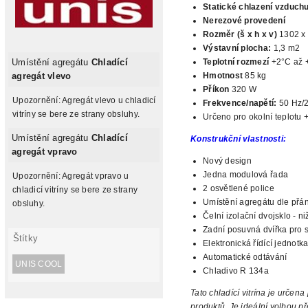
Statické
chlazení vzduch
Nerezové provedení
Rozměr (š x h x v)
1302 x
Výstavní plocha:
1,3 m2
Teplotní rozmezí
+2°C až 
Umístění agregátu
Chladící
Hmotnost
85 kg
agregát vlevo
Příkon
320 W
Upozornění: Agregát vlevo u chladicí
Frekvence/napětí:
50 Hz/
vitríny se bere ze strany obsluhy.
Určeno pro okolní teplotu 
Umístění agregátu
Chladící
Konstrukční vlastnosti:
agregát vpravo
Nový design
Jedna modulová řada
Upozornění: Agregát vpravo u
2 osvětlené police
chladicí vitríny se bere ze strany
Umístění agregátu dle přán
obsluhy.
Čelní izolační dvojsklo - ni
Zadní posuvná dvířka pro s
Štítky
Elektronická řídící
jednotka
Automatické odtávání
UNIS COOL
Chladivo R 134a
Tato chladící vitrína je určena
produktů. Je ideální volbou p