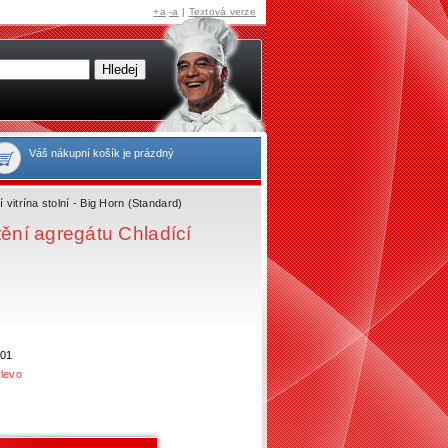
+a
-a
|
Textová verze
Váš nákupní košík je prázdný
 vitrína stolní - Big Horn (Standard)
tění agregátu Chladící
01
vlevo