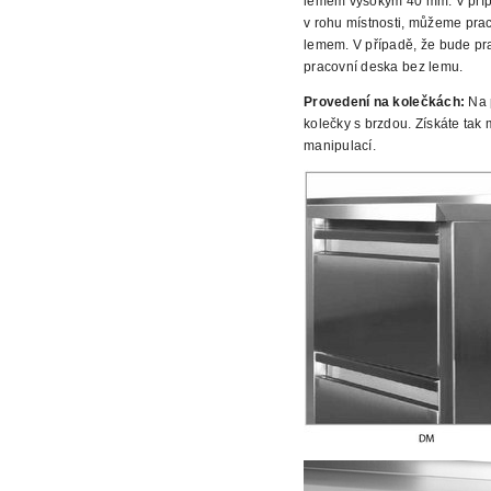
lemem vysokým 40 mm. V přípa
v rohu místnosti, můžeme prac
lemem. V případě, že bude prac
pracovní deska bez
lemu.
Provedení na kolečkách:
Na p
kolečky
s brzdou. Získáte tak 
manipulací.