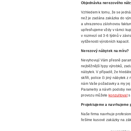
Objednávka nerezového náb
Vzhledem k tomu, že se jedná
než je zadána zakázka do výr
a uhrazenou zálohovou faktur
upřesňujeme vždy v rámci kup
v rozmezí od 3-6 týdnů v závis
vytíženosti výrobních
kapacit.
Nerezový nábytek na míru?
Nevyhovují Vám přesně parame
nejběžnější typy výrobků, zad
nábytek. V případě, že hledát
skříň, police či jiný nábytek 
nám Vaše požadavky a my jej 
Parametry a návrh podoby ne
provozu můžete
konzultovat
s 
Projektujeme a navrhujeme p
Naše firma navrhuje profesion
řešíme kusové zakázky na zák