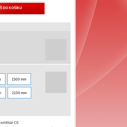
m
1500 mm
m
2100 mm
ertifikát CE