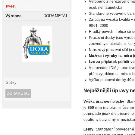
Vyrobeno z nerezového mat
Tweet
ocel, nemagnetická
Standardně vybaveno oc
Výrobce
DORAMETAL
Zaručená vysoká kvalita v 
9001: 2000
Hladký povrch -
lehce se ud
Pracovní desky jsou vyrobe
zpevněny materiálem, který 
Nerezový pracovní stůl je 
Možnost výroby na míru (
Lze za příplatek pořídit 
V
provedení DM je pracovn
přání vyrobíme na míru s 
Výška pracovní desky 40 
Štítky
Nejběžnější
úpravy ne
DORAMETAL
Výška pracovní plochy:
Stan
je
850 mm
(na přání můžeme n
popřípadě jinak dle přesného
opatřeny stavitelnými nožička
Lemy:
Standardní provedené 