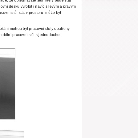
dě, že objednáváte stůl, který bude stát
ovní desku vyrobit i navíc s levým a pravým
ovní stůl stát v prostoru, může být
řání mohou být pracovní stoly opatřeny
mobilní pracovní stůl s jednoduchou