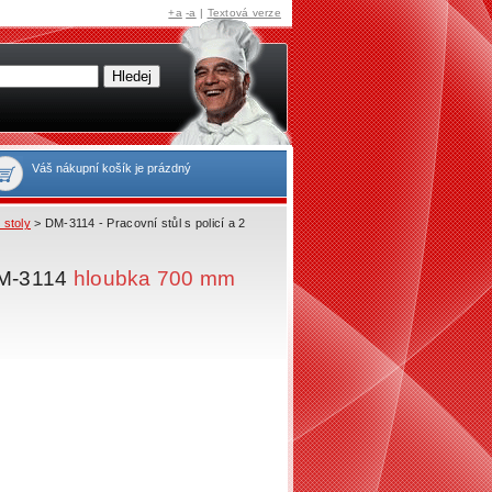
+a
-a
|
Textová verze
Váš nákupní košík je prázdný
 stoly
> DM-3114 - Pracovní stůl s policí a 2
 DM-3114
hloubka 700 mm