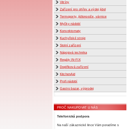
Vitríny
Zařízení pro ohřev a výdej jídel
Termoporty, jídlonosiče, várnice
Myčky nádobí
Konvektomaty
Kuchyňské stroje
Stolní zařízení
Nápojová technika
Regály IN-FIX
Doplňková zařízení
KitchenAid
Profi nádobí
Gastro bazar, výprodej
PROČ NAKUPOVAT U NÁS
Telefonická podpora
Na naší zákaznické lince Vám poradíme s