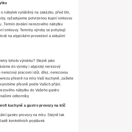
ytku
 o nábytek vyráběný na zakázku, před
tím,
oby, vyžadujeme potvrzenou kupní
smlouvu
u. Termín dodání nerezového nábytku
ní smlouvy. Termíny výroby se pohybují
losti na atypickém provedení a aktuální
try tohoto výrobku? Stejně jako
áváme do výroby i atypický nerezový
e nerezový pracovní stůl, dřez, nerezovou
z nerezu přesně na míru Vaší kuchyně, zašlete
vyrobíme přesně podle Vašich přání.
rezového nábytku do Vašeho gastro
našimi odborníky.
rofi kuchyně a gastro provozy na klíč
ální gastro provozy na míru. Stejně tak
ladě konkrétních poptávek.