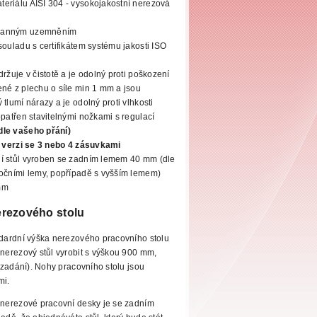
eriálu AISI 304 - vysokojakostní
nerezová
hranným uzemněním
souladu s certifikátem systému jakosti ISO
ržuje v čistotě a je odolný proti poškození
né z plechu o síle min 1 mm a jsou
tlumí nárazy a je odolný proti vlhkosti
opatřen stavitelnými
nožkami s regulací
dle vašeho přání)
ve verzi se 3 nebo 4 zásuvkami
í stůl vyroben se zadním lemem 40 mm (dle
bočními lemy, popřípadě s vyšším lemem)
mm
rezového stolu
dardní výška
nerezového pracovního stolu
erezový stůl vyrobit s výškou 900 mm,
zadání). Nohy pracovního stolu jsou
mi.
nerezové pracovní
desky je se zadním