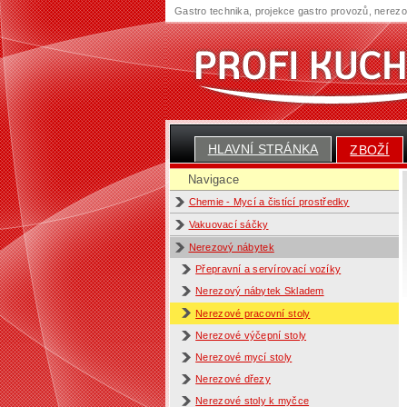
Gastro technika, projekce gastro provozů, nerez
HLAVNÍ STRÁNKA
ZBOŽÍ
Navigace
Chemie - Mycí a čistící prostředky
Vakuovací sáčky
Nerezový nábytek
Přepravní a servírovací vozíky
Nerezový nábytek Skladem
Nerezové pracovní stoly
Nerezové výčepní stoly
Nerezové mycí stoly
Nerezové dřezy
Nerezové stoly k myčce