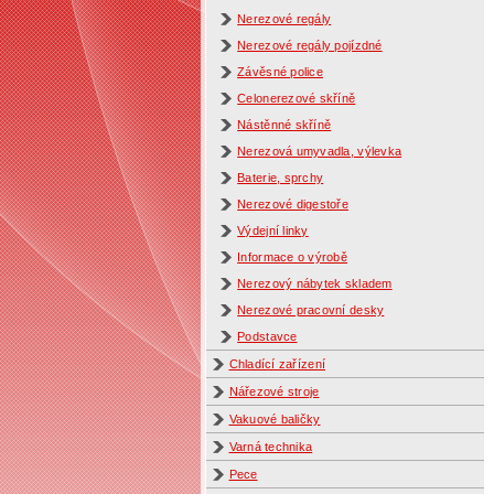
Nerezové regály
Nerezové regály pojízdné
Závěsné police
Celonerezové skříně
Nástěnné skříně
Nerezová umyvadla, výlevka
Baterie, sprchy
Nerezové digestoře
Výdejní linky
Informace o výrobě
Nerezový nábytek skladem
Nerezové pracovní desky
Podstavce
Chladící zařízení
Nářezové stroje
Vakuové baličky
Varná technika
Pece