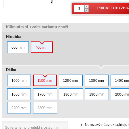
Kliknutím si zvolte variantu zboží
Hloubka
600 mm
700 mm
Délka
1000 mm
1100 mm
1200 mm
1300 mm
1400 m
1600 mm
1700 mm
1800 mm
1900 mm
2000 m
2200 mm
2300 mm
Nerezový nábytek splňuje c
Sdílejte tento produkt s ostatními