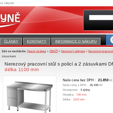
ový nábytek
ČLÁNKY
KONTAKTY
INFORMACE O NÁKUPU
Zde se nacházíte:
Hlavní stránka
>
ZBOŽÍ
>
Nerezový nábytek
>
Nerezové pracovní
zásuvkami
Nerezový pracovní stůl s policí a 2 zásuvkami
délka 1100 mm
Naše cena bez DPH :
21.850
Kč
Naše cena s DPH :
26.439
Kč
Dostupnost:
3 týdny
Hloubka:
700 mm
Délka:
1100 mm