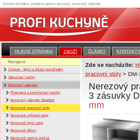
Gastro technika, projekce gastro provozů, nerezový nábytek
HLAVNÍ STRÁNKA
ČLÁNKY
KONTAKT
ZBOŽÍ
Navigace
Zde se nacházíte:
H
Chemie - Mycí a čistící prostředky
pracovní stoly
> DM-31
Vakuovací sáčky
Nerezový pra
Nerezový nábytek
3 zásuvky 
Přepravní a servírovací vozíky
Nerezový nábytek Skladem
mm
Nerezové pracovní stoly
Nerezové výčepní stoly
Nerezové mycí stoly
Nerezové dřezy
Nerezové stoly k myčce