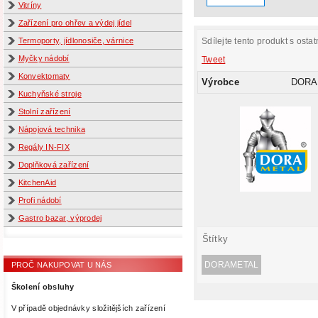
Vitríny
Zařízení pro ohřev a výdej jídel
Sdílejte tento produkt s ostat
Termoporty, jídlonosiče, várnice
Myčky nádobí
Tweet
Konvektomaty
Výrobce
DORA
Kuchyňské stroje
Stolní zařízení
Nápojová technika
Regály IN-FIX
Doplňková zařízení
KitchenAid
Profi nádobí
Gastro bazar, výprodej
Štítky
DORAMETAL
PROČ NAKUPOVAT U NÁS
Školení obsluhy
V případě objednávky složitějších zařízení