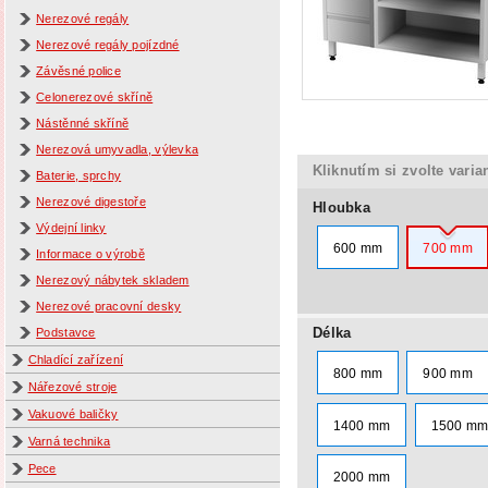
Nerezové regály
Nerezové regály pojízdné
Závěsné police
Celonerezové skříně
Nástěnné skříně
Nerezová umyvadla, výlevka
Kliknutím si zvolte varia
Baterie, sprchy
Nerezové digestoře
Hloubka
Výdejní linky
600 mm
700 mm
Informace o výrobě
Nerezový nábytek skladem
Nerezové pracovní desky
Délka
Podstavce
Chladící zařízení
800 mm
900 mm
Nářezové stroje
Vakuové baličky
1400 mm
1500 m
Varná technika
Pece
2000 mm