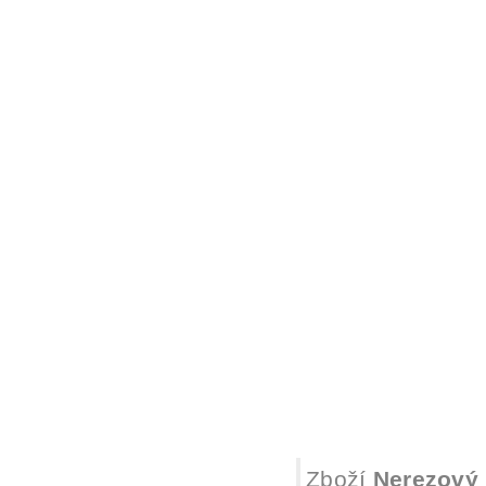
Zboží
Nerezový p