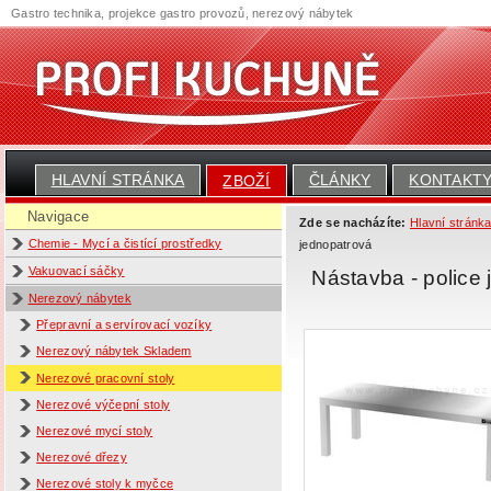
Gastro technika, projekce gastro provozů, nerezový nábytek
HLAVNÍ STRÁNKA
ČLÁNKY
KONTAKT
ZBOŽÍ
Navigace
Zde se nacházíte:
Hlavní stránk
Chemie - Mycí a čistící prostředky
jednopatrová
Vakuovací sáčky
Nástavba - polic
Nerezový nábytek
Přepravní a servírovací vozíky
Nerezový nábytek Skladem
Nerezové pracovní stoly
Nerezové výčepní stoly
Nerezové mycí stoly
Nerezové dřezy
Nerezové stoly k myčce