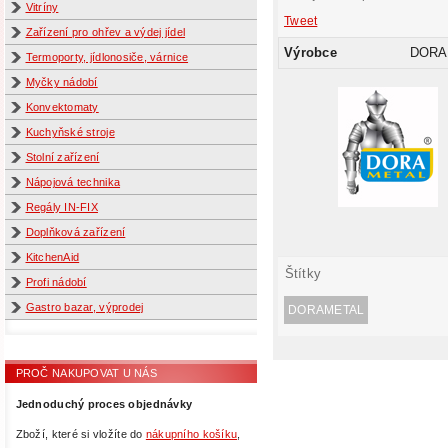
Vitríny
Tweet
Zařízení pro ohřev a výdej jídel
Výrobce
DORA
Termoporty, jídlonosiče, várnice
Myčky nádobí
Konvektomaty
Kuchyňské stroje
Stolní zařízení
Nápojová technika
Regály IN-FIX
Doplňková zařízení
KitchenAid
Štítky
Profi nádobí
Gastro bazar, výprodej
DORAMETAL
PROČ NAKUPOVAT U NÁS
Jednoduchý proces objednávky
Zboží, které si vložíte do
nákupního košíku
,