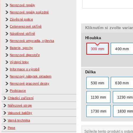
Nerezové regály
Nerezové regály pojízdné
Závěsné police
Celonerezové skříně
Kliknutím si zvolte varia
Nástěnné skříně
Hloubka
Nerezová umyvadla, výlevka
Baterie, sprchy
300 mm
400 mm
Nerezové digestoře
Výdejní linky
Informace o výrobě
Délka
Nerezový nábytek skladem
530 mm
630 mm
Nerezové pracovní desky
Podstavce
1130 mm
1230 mm
Chladící zařízení
Nářezové stroje
1730 mm
1830 m
Vakuové baličky
Varná technika
Pece
Sdílejte tento produkt s ostat