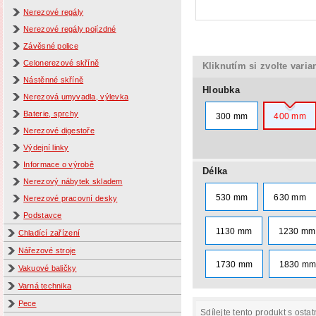
Nerezové regály
Nerezové regály pojízdné
Závěsné police
Celonerezové skříně
Kliknutím si zvolte varia
Nástěnné skříně
Hloubka
Nerezová umyvadla, výlevka
Baterie, sprchy
300 mm
400 mm
Nerezové digestoře
Výdejní linky
Informace o výrobě
Délka
Nerezový nábytek skladem
530 mm
630 mm
Nerezové pracovní desky
Podstavce
1130 mm
1230 mm
Chladící zařízení
Nářezové stroje
1730 mm
1830 m
Vakuové baličky
Varná technika
Pece
Sdílejte tento produkt s ostat