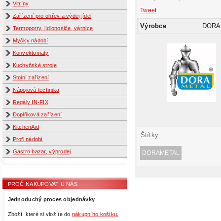
Vitríny
Tweet
Zařízení pro ohřev a výdej jídel
Výrobce
DORA
Termoporty, jídlonosiče, várnice
Myčky nádobí
Konvektomaty
Kuchyňské stroje
Stolní zařízení
Nápojová technika
Regály IN-FIX
Doplňková zařízení
KitchenAid
Štítky
Profi nádobí
Gastro bazar, výprodej
DORAMETAL
PROČ NAKUPOVAT U NÁS
Jednoduchý proces objednávky
Zboží, které si vložíte do
nákupního košíku
,