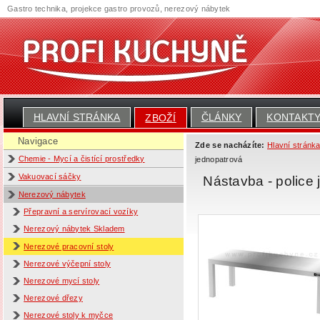
Gastro technika, projekce gastro provozů, nerezový nábytek
HLAVNÍ STRÁNKA
ČLÁNKY
KONTAKT
ZBOŽÍ
Navigace
Zde se nacházíte:
Hlavní stránk
Chemie - Mycí a čistící prostředky
jednopatrová
Vakuovací sáčky
Nástavba - polic
Nerezový nábytek
Přepravní a servírovací vozíky
Nerezový nábytek Skladem
Nerezové pracovní stoly
Nerezové výčepní stoly
Nerezové mycí stoly
Nerezové dřezy
Nerezové stoly k myčce