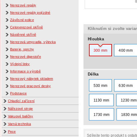
Nerezové regály
Nerezové regály pojízdné
Závěsné police
Celonerezové skříně
Kliknutím si zvolte varia
Nástěnné skříně
Hloubka
Nerezová umyvadla, výlevka
Baterie, sprchy
300 mm
400 mm
Nerezové digestoře
Výdejní linky
Informace o výrobě
Délka
Nerezový nábytek skladem
530 mm
630 mm
Nerezové pracovní desky
Podstavce
1130 mm
1230 mm
Chladící zařízení
Nářezové stroje
1730 mm
1830 m
Vakuové baličky
Varná technika
Pece
Sdílejte tento produkt s ostat