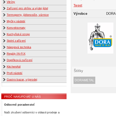
Vitríny
Tweet
Zařízení pro ohřev a výdej jídel
Výrobce
DORA
Termoporty, jídlonosiče, várnice
Myčky nádobí
Konvektomaty
Kuchyňské stroje
Stolní zařízení
Nápojová technika
Regály IN-FIX
Doplňková zařízení
KitchenAid
Štítky
Profi nádobí
Gastro bazar, výprodej
DORAMETAL
PROČ NAKUPOVAT U NÁS
Odborné poradenství
Naši zkušení odborníci v oblasti prodeje a