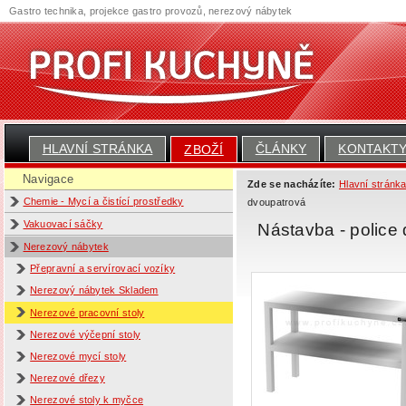
Gastro technika, projekce gastro provozů, nerezový nábytek
HLAVNÍ STRÁNKA
ČLÁNKY
KONTAKT
ZBOŽÍ
Navigace
Zde se nacházíte:
Hlavní stránk
Chemie - Mycí a čistící prostředky
dvoupatrová
Vakuovací sáčky
Nástavba - polic
Nerezový nábytek
Přepravní a servírovací vozíky
Nerezový nábytek Skladem
Nerezové pracovní stoly
Nerezové výčepní stoly
Nerezové mycí stoly
Nerezové dřezy
Nerezové stoly k myčce