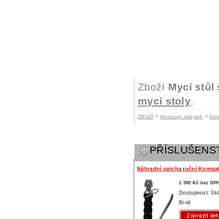
Zboží
Mycí stůl
mycí stoly
.
>
>
ZBOŽÍ
Nerezový nábytek
Ner
PŘÍSLUŠENS
Náhradní sprcha ruční Kompa
1.500 Kč bez DP
Dostupnost: Sk
Brně