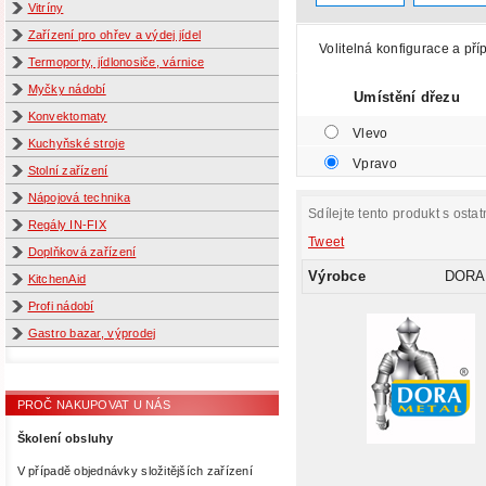
Vitríny
Zařízení pro ohřev a výdej jídel
Volitelná konfigurace a pří
Termoporty, jídlonosiče, várnice
Myčky nádobí
Umístění dřezu
Konvektomaty
Vlevo
Kuchyňské stroje
Vpravo
Stolní zařízení
Nápojová technika
Sdílejte tento produkt s ostat
Regály IN-FIX
Tweet
Doplňková zařízení
Výrobce
DORA
KitchenAid
Profi nádobí
Gastro bazar, výprodej
PROČ NAKUPOVAT U NÁS
Školení obsluhy
V případě objednávky složitějších zařízení