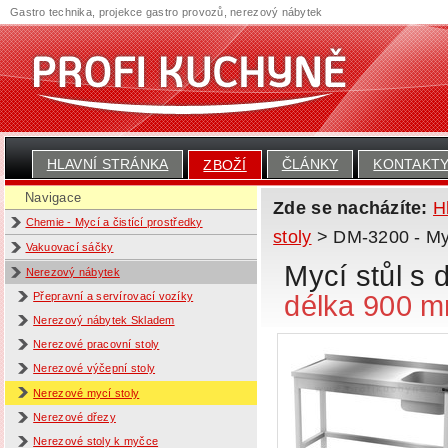
Gastro technika, projekce gastro provozů, nerezový nábytek
HLAVNÍ STRÁNKA
ČLÁNKY
KONTAKT
ZBOŽÍ
Navigace
Zde se nacházíte:
H
Chemie - Mycí a čistící prostředky
stoly
> DM-3200 - Myc
Vakuovací sáčky
Mycí stůl s
Nerezový nábytek
délka 900 
Přepravní a servírovací vozíky
Nerezový nábytek Skladem
Nerezové pracovní stoly
Nerezové výčepní stoly
Nerezové mycí stoly
Nerezové dřezy
Nerezové stoly k myčce