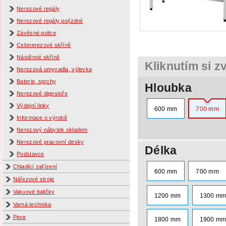
Nerezové regály
Nerezové regály pojízdné
Závěsné police
Celonerezové skříně
Nástěnné skříně
Kliknutím si z
Nerezová umyvadla, výlevka
Baterie, sprchy
Hloubka
Nerezové digestoře
Výdejní linky
600 mm
700 mm
Informace o výrobě
Nerezový nábytek skladem
Nerezové pracovní desky
Délka
Podstavce
Chladící zařízení
600 mm
700 mm
Nářezové stroje
Vakuové baličky
1200 mm
1300 m
Varná technika
Pece
1800 mm
1900 m