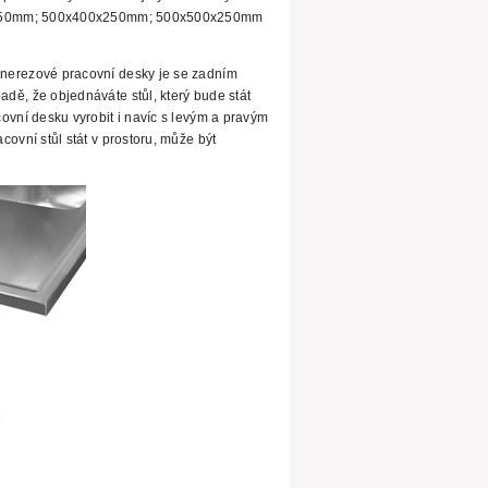
250mm; 500x400x250mm; 500x500x250mm
nerezové pracovní desky je se zadním
adě, že objednáváte stůl, který bude stát
ovní desku vyrobit i navíc s levým a pravým
ovní stůl stát v prostoru, může být