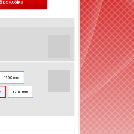
1100 mm
m
1700 mm