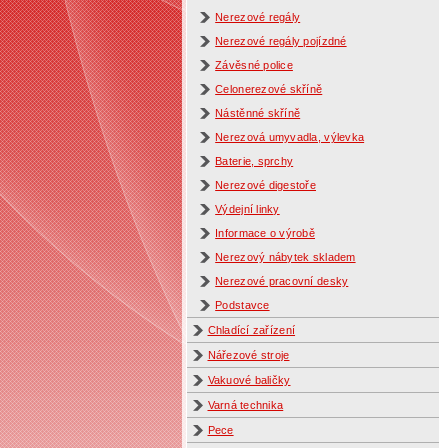
Nerezové regály
Nerezové regály pojízdné
Závěsné police
Celonerezové skříně
Nástěnné skříně
Nerezová umyvadla, výlevka
Baterie, sprchy
Nerezové digestoře
Výdejní linky
Informace o výrobě
Nerezový nábytek skladem
Nerezové pracovní desky
Podstavce
Chladící zařízení
Nářezové stroje
Vakuové baličky
Varná technika
Pece