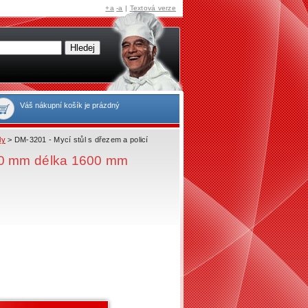
+a
-a
|
Textová verze
Váš nákupní košík je prázdný
ly
> DM-3201 - Mycí stůl s dřezem a policí
00 mm délka 1600 mm