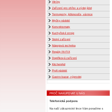
Vitríny
Zařízení pro ohřev a výdej jídel
Termoporty, jídlonosiče, várnice
Myčky nádobí
Konvektomaty
Kuchyňské stroje
Stolní zařízení
Nápojová technika
Regály IN-FIX
Doplňková zařízení
KitchenAid
Profi nádobí
Gastro bazar, výprodej
PROČ NAKUPOVAT U NÁS
Telefonická podpora
Na naší zákaznické lince Vám poradíme s