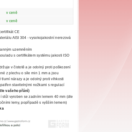
v ceně
v ceně
ertifikát CE
eriálu AISI 304 - vysokojakostní nerezová
hranným uzemněním
souladu s certifikátem systému jakosti ISO
ržuje v čistotě a je odolný proti poškození
né z plechu o síle min 1 mm a jsou
 tlumí
nárazy a je odolný proti vlhkosti
opatřen stavitelnými nožkami s regulací
dle vašeho přání)
í stůl vyroben se zadním lemem 40 mm (dle
očními lemy, popřípadě s vyšším lemem)
ka