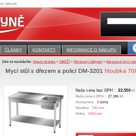
ový nábytek
ČLÁNKY
KONTAKTY
INFORMACE O NÁKUPU
Zde se nacházíte:
Hlavní stránka
>
ZBOŽÍ
>
Nerezový nábytek
>
Nerezové mycí sto
Mycí stůl s dřezem a policí DM-3201
hloubka 7
Naše cena bez DPH :
22.550
Kč
Naše cena s DPH :
27.286
Kč
Dostupnost:
3 týdny
Hloubka:
700 mm
Délka:
1600 mm