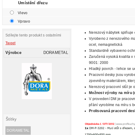
Umístění dřezu
Vlevo
Vpravo
Nerezový nábytek splňuje c
Sdílejte tento produkt s ostatními
Vyrobeno z nerezového mat
Tweet
ocel, nemagnetická
Standardně vybaveno oc
Výrobce
DORAMETAL
Zaručená vysoká kvalita v 
9001: 2000
Hladký
povrch - lehce se ud
Pracovní desky jsou vyrobe
zpevněny materiálem, který
Nerezový pracovní stůl je 
Možnost výroby na míru (
V provedení DM je pracovn
přání
vyrobíme na míru s b
Prolisovaná
pracovní des
Štítky
DORAMETAL