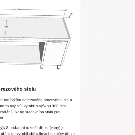
rezového stolu
dardní
výška nerezového pracovního stolu
erezový stůl vyrobit s výškou 900 mm,
zadání). Nohy pracovního stolu jsou
mi.
ny):
Standardní rozměr dřezu (vany) je
ání lze vyrobit stůl s jinými rozměry dřezu