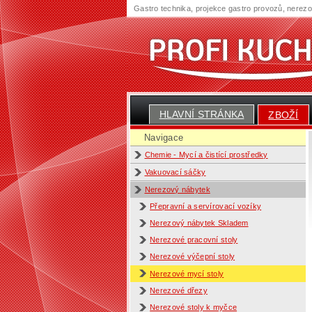
Gastro technika, projekce gastro provozů, nerez
HLAVNÍ STRÁNKA
ZBOŽÍ
Navigace
Chemie - Mycí a čistící prostředky
Vakuovací sáčky
Nerezový nábytek
Přepravní a servírovací vozíky
Nerezový nábytek Skladem
Nerezové pracovní stoly
Nerezové výčepní stoly
Nerezové mycí stoly
Nerezové dřezy
Nerezové stoly k myčce