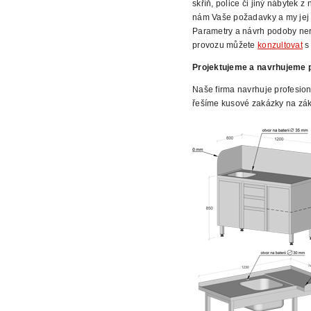
skříň, police či jiný nábytek 
nám Vaše požadavky a my jej 
Parametry a návrh podoby ne
provozu můžete
konzultovat
s 
Projektujeme
a navrhujeme p
Naše firma navrhuje profesion
řešíme kusové zakázky na
zák