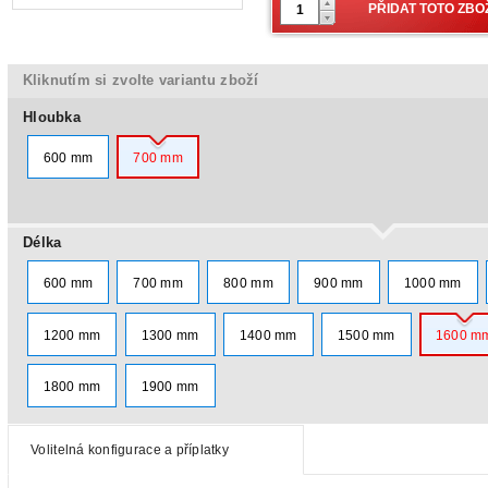
Kliknutím si zvolte variantu zboží
Hloubka
600 mm
700 mm
Délka
600 mm
700 mm
800 mm
900 mm
1000 mm
1200 mm
1300 mm
1400 mm
1500 mm
1600 m
1800 mm
1900 mm
Volitelná konfigurace a příplatky