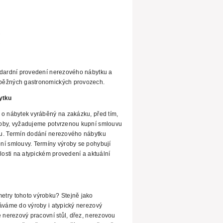
ndardní provedení nerezového nábytku a
 běžných
gastronomických provozech.
ytku
 o nábytek vyráběný na zakázku, před tím,
oby, vyžadujeme potvrzenou kupní
smlouvu
u. Termín dodání nerezového nábytku
ní smlouvy. Termíny výroby se pohybují
losti na atypickém provedení a aktuální
try tohoto výrobku? Stejně jako
áváme do výroby i atypický nerezový
 nerezový pracovní stůl, dřez, nerezovou