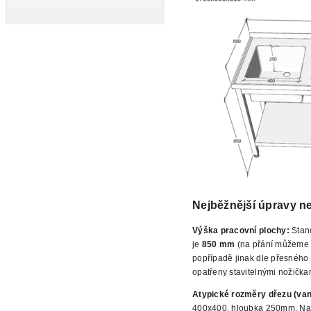
Nejběžnější úpravy
ne
Výška pracovní plochy:
Stan
je
850 mm
(na přání můžeme n
popřípadě jinak dle přesného 
opatřeny stavitelnými nožička
Atypické rozměry dřezu (va
400x400, hloubka 250mm. Na př