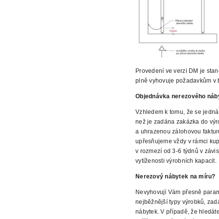
Provedení ve verzi DM je sta
plně vyhovuje požadavkům v
Objednávka nerezového náb
Vzhledem k tomu, že se jedná
než je zadána zakázka do výr
a uhrazenou zálohovou faktur
upřesňujeme vždy v rámci kup
v rozmezí od 3-6 týdnů v závis
vytíženosti výrobních kapacit.
Nerezový
nábytek na míru?
Nevyhovují Vám přesně parame
nejběžnější
typy výrobků, zad
nábytek. V případě,
že hledáte