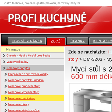
Gastro technika, projekce gastro provozů, nerezový nábytek
HLAVNÍ STRÁNKA
ČLÁNKY
KONTAKT
ZBOŽÍ
Navigace
Zde se nacházíte:
H
Chemie - Mycí a čistící prostředky
stoly
> DM-3203 - Mycí
Vakuovací sáčky
Mycí stůl s
Nerezový nábytek
600 mm dél
Přepravní a servírovací vozíky
Nerezový nábytek Skladem
Nerezové pracovní stoly
Nerezové výčepní stoly
Nerezové mycí stoly
Nerezové dřezy
Nerezové stoly k myčce