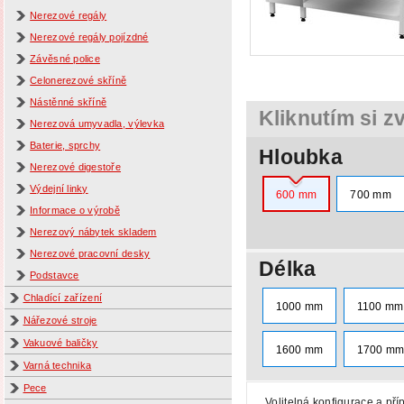
Nerezové regály
Nerezové regály pojízdné
Závěsné police
Celonerezové skříně
Nástěnné skříně
Kliknutím si z
Nerezová umyvadla, výlevka
Baterie, sprchy
Hloubka
Nerezové digestoře
Výdejní linky
600 mm
700 mm
Informace o výrobě
Nerezový nábytek skladem
Nerezové pracovní desky
Délka
Podstavce
Chladící zařízení
1000 mm
1100 mm
Nářezové stroje
Vakuové baličky
1600 mm
1700 m
Varná technika
Pece
Volitelná konfigurace a pří