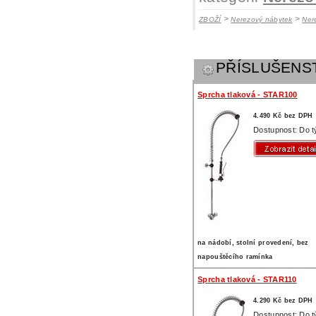
>
>
ZBOŽÍ
Nerezový nábytek
Ner
PŘÍSLUŠENS
Sprcha tlaková - STAR100
4.490 Kč bez DPH
Dostupnost: Do 
na nádobí, stolní provedení, bez
napouštěcího ramínka
Sprcha tlaková - STAR110
4.290 Kč bez DPH
Dostupnost: Do 