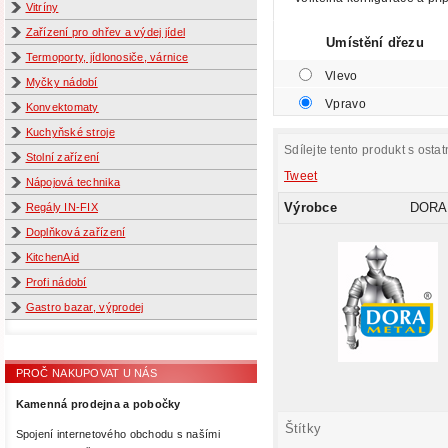
Vitríny
Zařízení pro ohřev a výdej jídel
Umístění dřezu
Termoporty, jídlonosiče, várnice
Vlevo
Myčky nádobí
Vpravo
Konvektomaty
Kuchyňské stroje
Sdílejte tento produkt s ostat
Stolní zařízení
Tweet
Nápojová technika
Výrobce
DORA
Regály IN-FIX
Doplňková zařízení
KitchenAid
Profi nádobí
Gastro bazar, výprodej
PROČ NAKUPOVAT U NÁS
Kamenná prodejna a pobočky
Štítky
Spojení internetového obchodu s našími